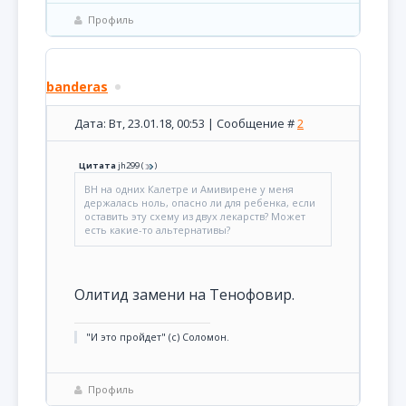
Профиль
banderas
Дата: Вт, 23.01.18, 00:53 | Сообщение #
2
Цитата
jh299
(
)
ВН на одних Калетре и Амивирене у меня
держалась ноль, опасно ли для ребенка, если
оставить эту схему из двух лекарств? Может
есть какие-то альтернативы?
Олитид замени на Тенофовир.
"И это пройдет" (с) Соломон.
Профиль