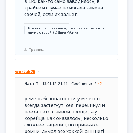
в Екб как-то само заводилось, в
крайнем случае помогала замена
свечей, если их зальет.
Все истории банальны, пока они не случаются
лично с тобой. (с) Дина Рубина
Профиль
wertak75
Дата: Пт, 13.01.12, 21:41 | Сообщение #
42
ремень безопасности. у меня он
всегда застегнут, сел, перекинул и
поехал. это с нивой проще , а у
корейца, как оказалось , несколько
сложнее. зацепил, по привычке
ремни, думал все хоккей, анн нет!