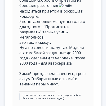
большой скоростью при этом на
большие расстояния
находиться при этом в роскоши и
комфорте.
Японцы....япошки же нужны только
для одного....."Прожигать и
разрывать" тесные улицы
мегаполисов!
это так...к смеху...
Ну а по совести скажу так. Модели
автомобилей созданные до 2000
года - сделаны для человека, после
2000 года - для автосервиса!
Зимой прежде чем завестись, грею
аккум "габаритными огнями" в
течении пары минут.
Чем старше я становлюсь, тем....лучше я был.
Все еще титановый камикадзе )