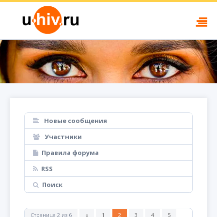
Новые сообщения
Участники
Правила форума
RSS
Поиск
Страница
2
из
6
«
1
2
3
4
5