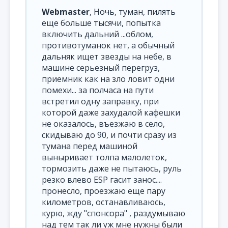
Webmaster
, Ночь, туман, пилять
еще больше тысячи, попытка
включить дальний ...облом,
противотуманок нет, а обычный
дальняк ищет звезды на небе, в
машине серьезный перегруз,
приемник как на зло ловит одни
помехи... за полчаса на пути
встретил одну заправку, при
которой даже захудалой кафешки
не оказалось, въезжаю в село,
скидываю до 90, и почти сразу из
тумана перед машиной
выныривает толпа малолеток,
тормозить даже не пытаюсь, руль
резко влево ESP гасит занос....
пронесло, проезжаю еще пару
километров, останавливаюсь,
курю, жду "спонсора" , раздумываю
над тем так ли уж мне нужны были