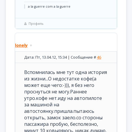
a la guerre com a la guerre
Профиль
lonely
Дата: Пт, 13.04.12, 15:34 | Сообщение #
46
Вспомнилась мне тут одна история
из жизни...О недостатке кофе(а
может еще чего:-))), я без него
проснуться не могу.Раннее
утро.кофе нет.иду на автопилоте
за машиной на
автостоянку.пришла.пытаюсь
открыть, замок заело.со стороны
пассажира пробую, бесполезно,
минут 10 ковыряюсь, никак.думаю,