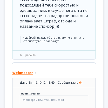
подходящей тебе скоростью и
едешь за ним, в случае чего он а не
ты попадает на радар гаишников и
оплачивает штраф, отсюда и
название спонсор))))
Я добрый, правда об этом никто не знает, а те
кто знают уже не расскажут.
Профиль
Webmaster
Дата: Вт, 16.10.12, 18:49 | Сообщение #
64
Quote
(
Sergeyua
)
спонсором водители называют