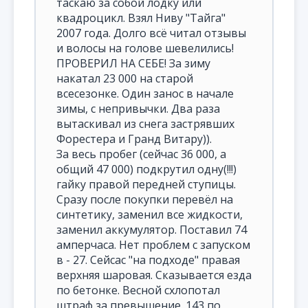
таскаю за собой лодку или
квадроцикл. Взял Ниву "Тайга"
2007 года. Долго всё читал отзывы
и волосы на голове шевелились!
ПРОВЕРИЛ НА СЕБЕ! За зиму
накатал 23 000 на старой
всесезонке. Один занос в начале
зимы, с непривычки. Два раза
вытаскивал из снега застрявших
Форестера и Гранд Витару)).
За весь пробег (сейчас 36 000, а
общий 47 000) подкрутил одну(!!!)
гайку правой передней ступицы.
Сразу после покупки перевёл на
синтетику, заменил все жидкости,
заменил аккумулятор. Поставил 74
амперчаса. Нет проблем с запуском
в - 27. Сейсас "на подходе" правая
верхняя шаровая. Сказывается езда
по бетонке. Весной схлопотал
штраф за превышение. 143 по