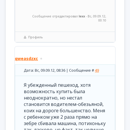
Сообщение отредактировал
lexx
-
Вс, 09.09.12,
00:10
Профиль
qweasdzxc
Дата: Вс, 09.09.12, 08:36 | Сообщение #
49
Я убежденный пешеход, хотя
возможность купить была
неоднократно, но нестал
становится водителем-обезьяной,
коих на дороге большенство. Меня
с ребенком уже 2 раза прямо на
зебре сбивала машина, потихоньку
так, ласково, но факт, так нелучше