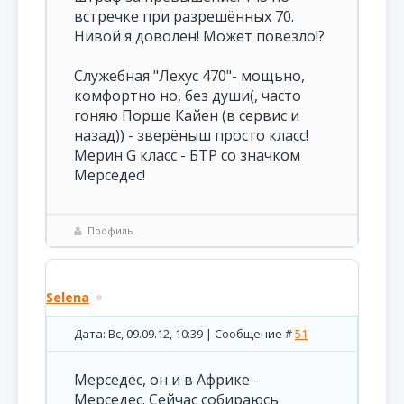
встречке при разрешённых 70.
Нивой я доволен! Может повезло!?
Служебная "Лехус 470"- мощьно,
комфортно но, без души(, часто
гоняю Порше Кайен (в сервис и
назад)) - зверёныш просто класс!
Мерин G класс - БТР со значком
Мерседес!
Профиль
Selena
Дата: Вс, 09.09.12, 10:39 | Сообщение #
51
Мерседес, он и в Африке -
Мерседес. Сейчас собираюсь