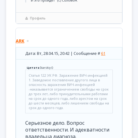
"И это пройдет" (с) Соломон.
Профиль
ARK
Дата: Вт, 28.04.15, 20:42 | Сообщение #
61
Цитата
Starskiy
(
)
Статья 122 УК РФ. Заражение ВИЧ-инфекцией
1. Заведомое поставление другого лица в
опасность заражения ВИЧ-инфекцией
-наказывается ограничением свободы на срок
до трех лет, либо принудительными работами
на срок до одного года, либо арестом на срок
до шести месяцев, либо лишением свободы на
срок до одного года.
Серьезное дело. Вопрос
ответственности. И адекватности
владельца диагноза.