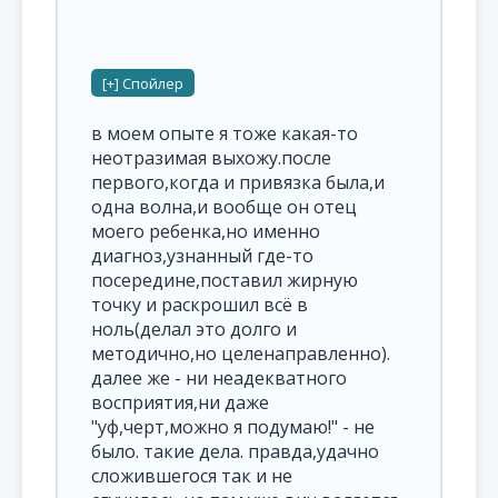
в моем опыте я тоже какая-то
неотразимая выхожу.после
первого,когда и привязка была,и
одна волна,и вообще он отец
моего ребенка,но именно
диагноз,узнанный где-то
посередине,поставил жирную
точку и раскрошил всё в
ноль(делал это долго и
методично,но целенаправленно).
далее же - ни неадекватного
восприятия,ни даже
"уф,черт,можно я подумаю!" - не
было. такие дела. правда,удачно
сложившегося так и не