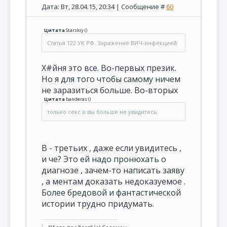
Дата: Вт, 28.04.15, 20:34 | Сообщение #
60
Цитата
Starskiy
(
)
Статья 122 УК РФ. Заражение ВИЧ-инфекцией
Х#йня это все. Во-первых презик.
Но я для того чтобы самому ничем
не заразиться больше. Во-вторых
Цитата
banderas
(
)
только секс и вы больше не увидитесь.
В - третьих , даже если увидитесь ,
и че? Это ей надо пронюхать о
диагнозе , зачем-то написать заяву
, а ментам доказать недоказуемое .
Более бредовой и фантастической
истории трудно придумать.