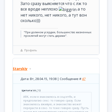
Зато сразу выясняется что с лж то
все вроде неплохо
а то
нет никого, нет никого, а тут вон
сколько)))
"При должном усердии, большинство жизненных
проклятий могут стать дарами".
Профиль
Starskiy
Дата: Вт, 28.04.15, 19:38 | Сообщение #
47
Цитата
loki_1
(
)
ARK, если я знакомлюсь в соцсетЯх, и
предполагаю секс- то говорю сразу. Если
знакомлюсь вживую, и знакомство может
перерасти в секс- то тоже говорю сразу. Пусть
лучше вся неадекватная шелуха отсыпается на