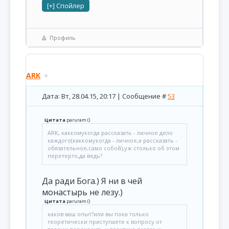
Профиль
ARK
Дата: Вт, 28.04.15, 20:17 | Сообщение #
53
Цитата
paruram
(
)
ARK, каккомукогда рассказать - личное дело
каждого(каккомукогда - личное,а рассказать -
обязательное,само собой),уж столько об этом
перетерто,да ведь?
Да ради Бога.) Я ни в чей
монастырь не лезу.)
Цитата
paruram
(
)
каков ваш опыт?или вы пока только
теоретически приступаете к вопросу.от