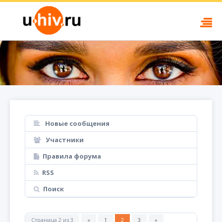
Новые сообщения
Участники
Правила форума
RSS
Поиск
Страница
2
из
3
«
1
2
3
»