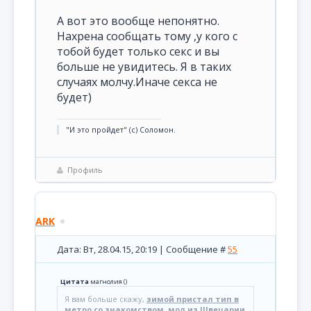
А вот это вообще непонятно.
Нахрена сообщать тому ,у кого с
тобой будет только секс и вы
больше не увидитесь. Я в таких
случаях молчу.Иначе секса не
будет)
"И это пройдет" (с) Соломон.
Профиль
ARK
Дата: Вт, 28.04.15, 20:19 | Сообщение #
55
Цитата
магнолия
(
)
Я вам больше скажу,
зимой пристал тип в
метро со знакомством, мол из Швецарии