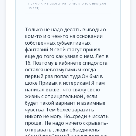
приняли, не смотря на то что кто то с ним уже
15 лет)
Только не надо делать выводы о
ком-то и о чем-то на основании
собственных субьективных
фантазий. Я свой статус принял
еще до того как узнал о нем. Лет в
16. Поэтому в кабинете спидолога
остался невозмутимым когда
первый раз попал туда.Он был в
шоке.Привык к истерикам) Я там
написал выше , что свяжу свою
жизнь с отрицательной , если
будет такой вариант и взаимные
чувства. Тем более заразить
никого не могу. Но...среди + искать
проще . Не надо ничего скрывать-
открывать , люди обьединены