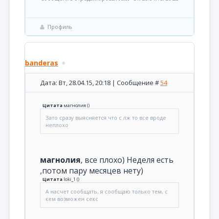
Профиль
banderas
Дата: Вт, 28.04.15, 20:18 | Сообщение #
54
Цитата
магнолия
(
)
Зато сразу выясняется что с лж то все вроде
неплохо
магнолия
, все плохо) Неделя есть
,потом пару месяцев нету)
Цитата
loki_1
(
)
А насчет сообщать, я сообщаю только тем, с
кем возможен секс