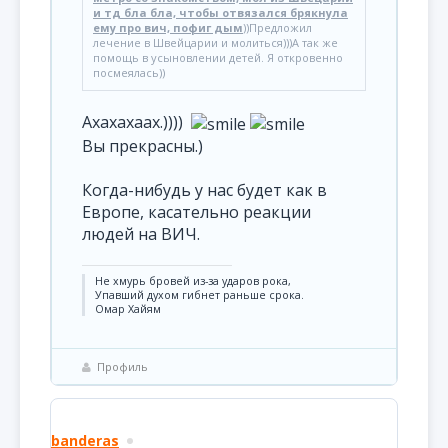
и тд бла бла, чтобы отвязался брякнула
ему про вич, пофиг дым
))Предложил
лечение в Швейцарии и молиться)))А так же
помощь в усыновлении детей. Я откровенно
посмеялась))
Ахахахаах.))))
Вы прекрасны.)
Когда-нибудь у нас будет как в
Европе, касательно реакции
людей на ВИЧ.
Не хмурь бровей из-за ударов рока,
Упавший духом гибнет раньше срока.
Омар Хайям
Профиль
banderas