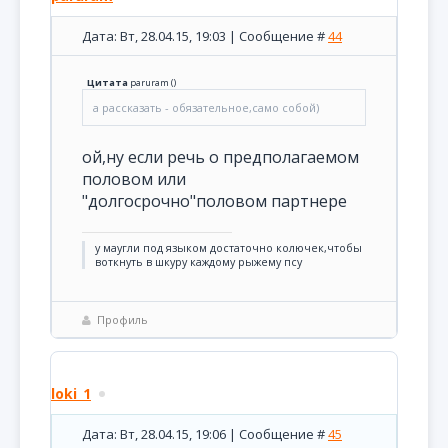
Дата: Вт, 28.04.15, 19:03 | Сообщение #
44
Цитата
paruram
(
)
а рассказать - обязательное,само собой)
ой,ну если речь о предполагаемом
половом или
"долгосрочно"половом партнере
у маугли под языком достаточно колючек,чтобы
воткнуть в шкуру каждому рыжему псу
Профиль
loki_1
Дата: Вт, 28.04.15, 19:06 | Сообщение #
45