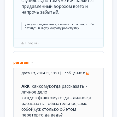
случилось,но там уже вич валяется
придавленный ворохом всего и
напрочь забытый.
у маугли под языком достаточно колючек,чтобы
воткнуть в шкуру каждому рыжему псу
Профиль
paruram
Дата: Вт, 28.04.15, 18:53 | Сообщение #
42
ARK
, каккомукогда рассказать -
личное дело
каждого(каккомукогда - личное,а
рассказать - обязательное,само
собой),уж столько об этом
перетерто,да ведь?