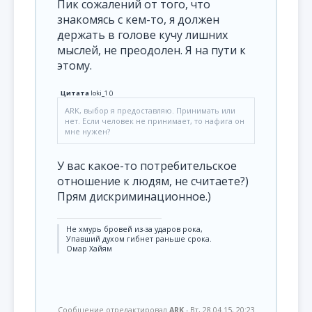
Пик сожалений от того, что
знакомясь с кем-то, я должен
держать в голове кучу лишних
мыслей, не преодолен. Я на пути к
этому.
Цитата
loki_1
(
)
ARK, выбор я предоставляю. Принимать или
нет. Если человек не принимает, то нафига он
мне нужен?
У вас какое-то потребительское
отношение к людям, не считаете?)
Прям дискриминационное.)
Не хмурь бровей из-за ударов рока,
Упавший духом гибнет раньше срока.
Омар Хайям
Сообщение отредактировал
ARK
-
Вт, 28.04.15, 20:23