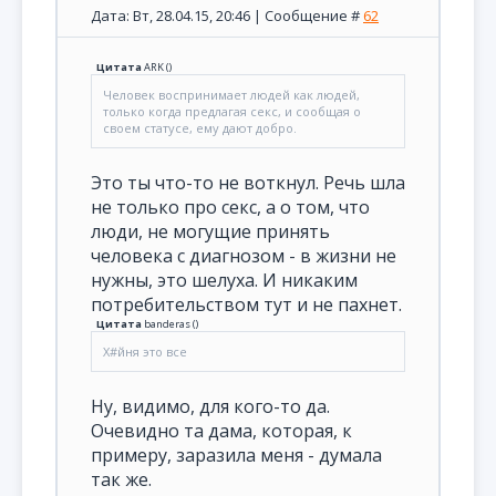
Дата: Вт, 28.04.15, 20:46 | Сообщение #
62
Цитата
ARK
(
)
Человек воспринимает людей как людей,
только когда предлагая секс, и сообщая о
своем статусе, ему дают добро.
Это ты что-то не воткнул. Речь шла
не только про секс, а о том, что
люди, не могущие принять
человека с диагнозом - в жизни не
нужны, это шелуха. И никаким
потребительством тут и не пахнет.
Цитата
banderas
(
)
Х#йня это все
Ну, видимо, для кого-то да.
Очевидно та дама, которая, к
примеру, заразила меня - думала
так же.