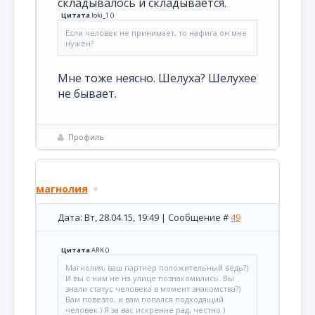
складывалось и складывается.
Цитата
loki_1
(
)
Если человек не принимает, то нафига он мне
нужен?
Мне тоже неясно. Шелуха? Шелухее
не бывает.
Профиль
магнолия
Дата: Вт, 28.04.15, 19:49 | Сообщение #
49
Цитата
ARK
(
)
Магнолия, ваш партнер положительный ведь?)
И вы с ним не на улице познакомились. Вы
знали статус человека в момент знакомства?)
Вам повезло, и вам попался подходящий
человек.) Я за вас искренне рад, честно.)