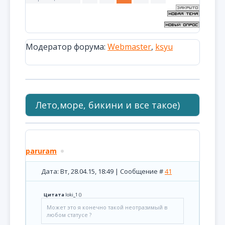
Модератор форума:
Webmaster
,
ksyu
Лето,море, бикини и все такое)
paruram
Дата: Вт, 28.04.15, 18:49 | Сообщение #
41
Цитата
loki_1
(
)
Может это я конечно такой неотразимый в
любом статусе ?