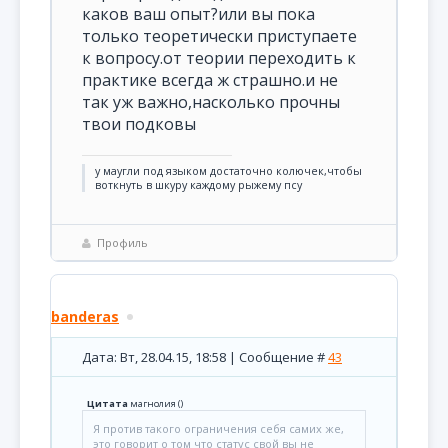
каков ваш опыт?или вы пока
только теоретически приступаете
к вопросу.от теории переходить к
практике всегда ж страшно.и не
так уж важно,насколько прочны
твои подковы
у маугли под языком достаточно колючек,чтобы
воткнуть в шкуру каждому рыжему псу
Профиль
banderas
Дата: Вт, 28.04.15, 18:58 | Сообщение #
43
Цитата
магнолия
(
)
Я против такого ограничения себя самих же,
это говорит о том что статус свой вы не