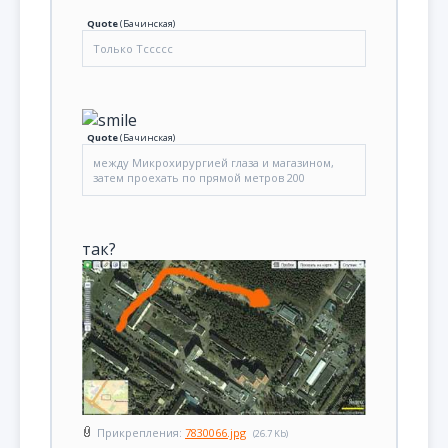
Quote
(
Бачинская
)
Только Тссссс
Quote
(
Бачинская
)
между Микрохирургией глаза и магазином,
затем проехать по прямой метров 200
так?
Прикрепления:
7830066.jpg
(26.7 Kb)