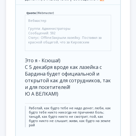
Quote
(
Webmaster
)
Вебмастер
Группа: Администраторы
Сообщений: 592
Статус: OfflineЗакрыли лазейку. Поставил за
красной общагой, что за Кировским
Это я - Ксюша!)
С 5 декабря вроде как лазейка с
Бардина будет официальной и
открытой как для сотрудников, так
и для посетителей!
Ю А ВЕЛКАМ!)
Pаботай, как будто тебе не надо денег; люби, как
будто тебе никто никогда не причинял боль;
танцуй, как будто никто не смотрит; пой, как
будто никто не слышит; живи, как будто на земле
рай