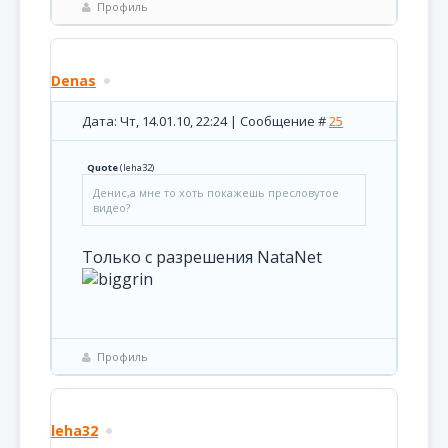
Профиль
Denas
Дата: Чт, 14.01.10, 22:24 | Сообщение #
25
Quote
(
leha32
)
Денис,а мне то хоть покажешь пресловутое
видео?
Только с разрешения NataNet
Профиль
leha32