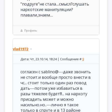
"подруге"не стала....смысл?слушать
наркотские манипуляции?
плавали,знаем....
Профиль
vlad1972
Дата: Чт, 23.10.14, 18:24 | Сообщение #
9
согласен с sablino@---даже звонить
не стоит.и вообще просто внести в
чс... стоит только один раз повод
дать---потом уже избавиться в
разы тяжелее будет!!!... на наркоту
присадить может и можно
насильно.но..---лично я такое
только в спруте и в 13 районе