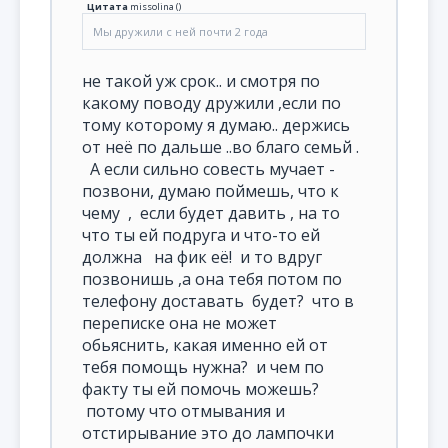
Цитата
missolina
(
)
Мы дружили с ней почти 2 года
не такой уж срок.. и смотря по
какому поводу дружили ,если по
тому которому я думаю.. держись
от неё по дальше ..во благо семьй .
А если сильно совесть мучает -
позвони, думаю поймешь, что к
чему , если будет давить , на то
что ты ей подруга и что-то ей
должна на фик её! и то вдруг
позвонишь ,а она тебя потом по
телефону доставать будет? что в
переписке она не может
обьяснить, какая именно ей от
тебя помощь нужна? и чем по
факту ты ей помочь можешь?
потому что отмывания и
отстирывание это до лампочки