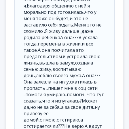
я.Благодаря общению с ней,я
морально под готовилась,что у
меня тоже он будет,и это не
заставило себя ждать.Меня это не
сломило .Я живу дальше ,даже
родила ребенкаА она???Я уехала
тогда,перемены в жизни,и все
такое.А она посчитала это
предательством.Я устроила свою
жизнь,вышла в замуж,создала
семью,живу,воспитываю
дочь,люблю своего мужа.А она???
Она залезла на иглу,скатилась в
пропасть ..пишет мне в соц сети
..помоги я умираю..помоги...Что тут
сказать,что я испугалась?Может
да,но не за себя..а за свое дитя..ну
привезу ее
домой,отмою,отстираю,а
отстирается ли???Не верю.А вдруг