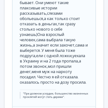
бывает. Они умеют такие
плаксивые истории
рассказывать,слезами
обольешься,а как только стоит
отказать в деньгах,так сразу
столько нового о себе
узнаешь)Она взрослый
человек,сама выбрала такую
жизнь,а значит если захочет,сама и
выберется. У меня была тоже
подруга,ели с одной ложки,уехала
в Украину и на 2 года пропала,а
потом звонок,мол пришли
денег,меня муж на наркоту
посадил. Честно я ей отказала.
оказалось просто на дозу просила.
"При должном усердии, большинство жизненных
проклятий могут стать дарами".