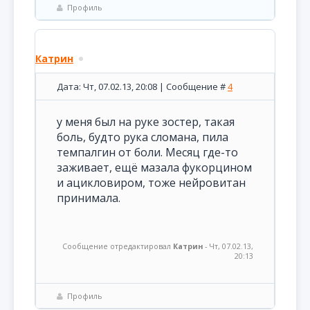
Профиль
Катрин
Дата: Чт, 07.02.13, 20:08 | Сообщение #
4
у меня был на руке зостер, такая
боль, будто рука сломана, пила
темпалгин от боли. Месяц где-то
заживает, ещё мазала фукорцином
и ацикловиром, тоже нейровитан
принимала.
Сообщение отредактировал
Катрин
-
Чт, 07.02.13,
20:13
Профиль