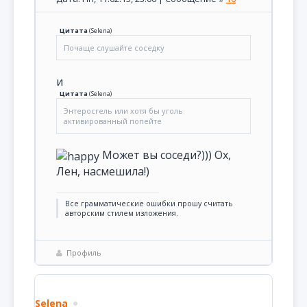
Цитата
(
Selena
)
Почаще слушайте соседку
и
Цитата
(
Selena
)
Энтеросгель или хотя бы уголь
активированный попейте
Может вы соседи?))) Ох,
Лен, насмешила!)
Все грамматические ошибки прошу считать
авторским стилем изложения.
Профиль
Selena