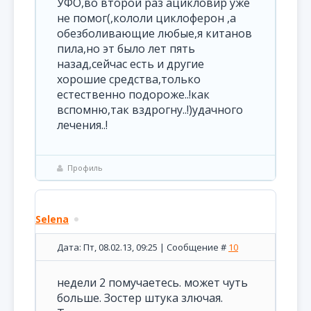
УФО,во второй раз ацикловир уже
не помог(,кололи циклоферон ,а
обезболивающие любые,я китанов
пила,но эт было лет пять
назад,сейчас есть и другие
хорошие средства,только
естественно подороже..!как
вспомню,так вздрогну..!)удачного
лечения..!
Профиль
Selena
Дата: Пт, 08.02.13, 09:25 | Сообщение #
10
недели 2 помучаетесь. может чуть
больше. Зостер штука злючая.