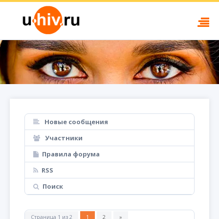
Новые сообщения
Участники
Правила форума
RSS
Поиск
Страница
1
из
2
1
2
»