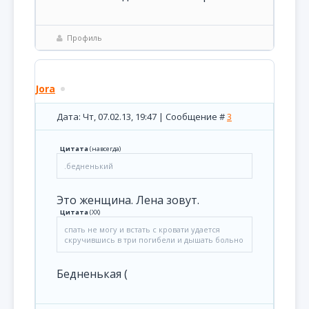
Профиль
Jora
Дата: Чт, 07.02.13, 19:47 | Сообщение #
3
Цитата
(
навсегда
)
.бедненький
Это женщина. Лена зовут.
Цитата
(
XX
)
спать не могу и встать с кровати удается
скручившись в три погибели и дышать больно
Бедненькая (