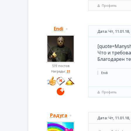
Профиль
Endi
Дата: Чт, 11.01.18
[quote=Manysh
Что и требова
Благодарен те
519 постов
Награды:
31
Endi
Профиль
Радуга
Дата: Чт, 11.01.18