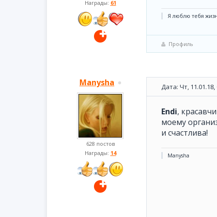
Награды:
61
Я люблю тебя жизнь.
Профиль
Manysha
Дата: Чт, 11.01.18
Endi
, красавч
моему органи
и счастлива!
628 постов
Награды:
14
Manysha