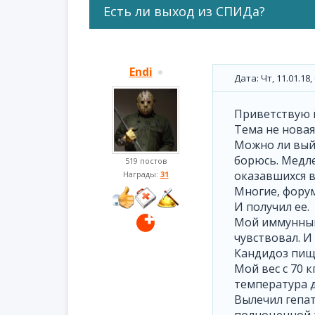
Есть ли выход из СПИДа?
Endi
Дата: Чт, 11.01.18
Приветствую в
Тема не новая
Можно ли выйт
борюсь. Медлен
519 постов
оказавшихся в
Награды:
31
Многие, форум
И получил ее.
Мой иммунный 
чувствовал. И
Кандидоз пище
Мой вес с 70 к
температура д
Вылечил гепат