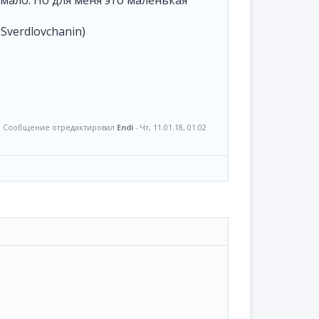
мало. Но для меня это маленькая
 Sverdlovchanin)
Сообщение отредактировал
Endi
-
Чт, 11.01.18, 01:02