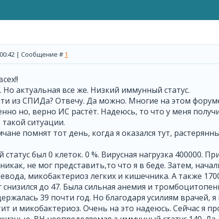
, 00:42 | Сообщение #
1
сех!!
. Но актуальная все же. Низкий иммунный статус.
и из СПИДа? Отвечу. Да можно. Многие на этом форуме 
но но, верно ИС растёт. Надеюсь, то что у меня получитс
 такой ситуации.
чане помнят тот день, когда я оказался тут, растерянн
статус был 0 клеток. 0 %. Вирусная нагрузка 400000. Пр
 никак, не мог представить,то что я в беде. Затем, нач
вода, микобактериоз легких и кишечника. А также 17000
г снизился до 47. Была сильная анемия и тромбоцитопения
ержалась 39 почти год. Но благодаря усилиям врачей, я 
ит и микобактериоз. Очень на это надеюсь. Сейчас я п