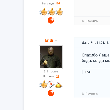
Награды:
126
Профиль
Endi
Дата: Чт, 11.01.18
Спасибо Лёша.
беда, когда 
519 постов
Endi
Награды:
31
Профиль