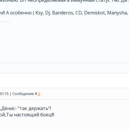
изнью. ВН неопределяемая а иммунный статус 140. Да .
!! А особенно ( Ksy, Dj, Banderos, CD, Demiskot, Manysha,
, 01:15 | Сообщение #
2
,Денис- "так держать"!
ой,Ты настоящий боец!!!