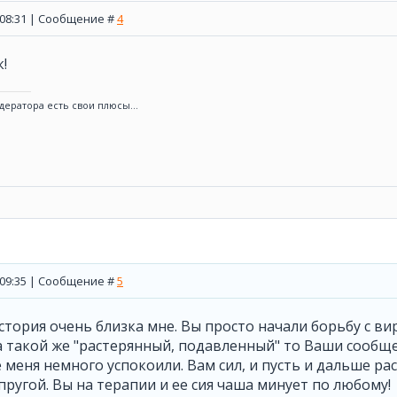
, 08:31 | Сообщение #
4
!
дератора есть свои плюсы...
, 09:35 | Сообщение #
5
стория очень близка мне. Вы просто начали борьбу с ви
 такой же "растерянный, подавленный" то Ваши сообщен
е меня немного успокоили. Вам сил, и пусть и дальше ра
упругой. Вы на терапии и ее сия чаша минует по любому!