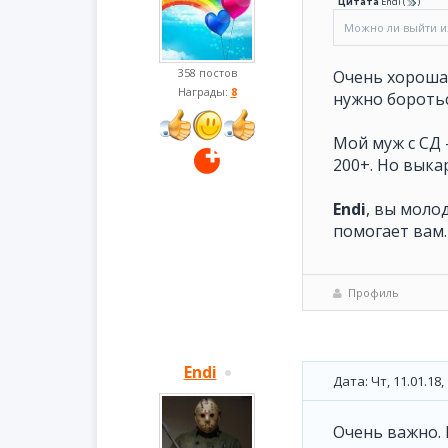
Цитата
Endi
(
)
Можно ли выйти и
358 постов
Очень хороша
Награды:
8
нужно боротьс
Мой муж с СД -
200+. Но выка
Endi
, вы моло
помогает вам.
Профиль
Endi
Дата: Чт, 11.01.18
Очень важно. 