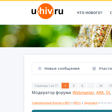
ЧТО НОВОГО?
Новые сообщения
Участ
Страница
1
из
17
1
2
3
…
16
1
Модератор форума:
Webmaster
,
ARK
,
DJ
,
Современный Форум о ВИЧ
»
ВИЧ+
»
Здоровье
»
Есть ли