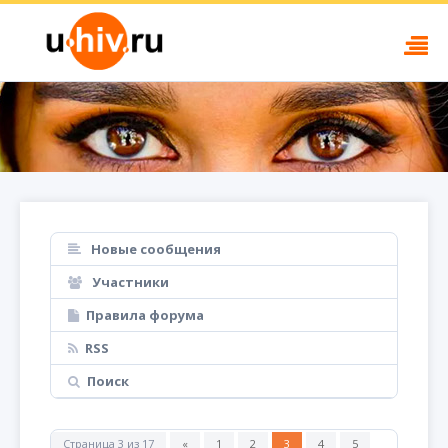
Новые сообщения
Участники
Правила форума
RSS
Поиск
Страница
3
из
17
«
1
2
3
4
5