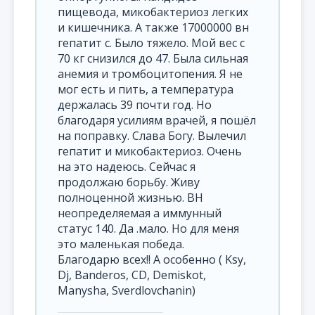
пищевода, микобактериоз легких
и кишечника. А также 17000000 вн
гепатит с. Было тяжело. Мой вес с
70 кг снизился до 47. Была сильная
анемия и тромбоцитопения. Я не
мог есть и пить, а температура
держалась 39 почти год. Но
благодаря усилиям врачей, я пошёл
на поправку. Слава Богу. Вылечил
гепатит и микобактериоз. Очень
на это надеюсь. Сейчас я
продолжаю борьбу. Живу
полноценной жизнью. ВН
неопределяемая а иммунный
статус 140. Да .мало. Но для меня
это маленькая победа.
Благодарю всех!! А особенно ( Ksy,
Dj, Banderos, CD, Demiskot,
Manysha, Sverdlovchanin)