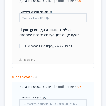
Дата: Вс, 04.02.18, 21:29 | Сообщение #
98
Цитата
Sverdlovchanin
(
)
Так-то Ты в СПИДе
ILyungren
, да я знаю. сейчас
скорее всего ситуация еще хуже.
Ты не попал в хит парад моих мыслей.
Профиль
filchenkov75
Дата: Вс, 04.02.18, 21:59 | Сообщение #
99
Цитата
ILyungren
(
)
Эй, Москва, привет! Ты на Соколинке? Там