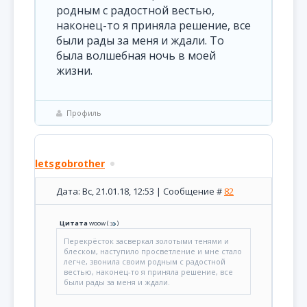
родным с радостной вестью,
наконец-то я приняла решение, все
были рады за меня и ждали. То
была волшебная ночь в моей
жизни.
Профиль
letsgobrother
Дата: Вс, 21.01.18, 12:53 | Сообщение #
82
Цитата
woow
(
)
Перекрёсток засверкал золотыми тенями и
блеском, наступило просветление и мне стало
легче, звонила своим родным с радостной
вестью, наконец-то я приняла решение, все
были рады за меня и ждали.