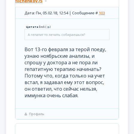
filchenkov75
Дата: Пн, 05.02.18, 12:54 | Сообщение #
103
Цитата
Endi
(
)
А гепатит то лечить собираешься?
Вот 13-го февраля за терой поеду,
узнаю ноябрьские анализы, и
спрошу у доктора а не пора ли
гепатитную терапию начинать?
Потому что, когда только на учет
встал, я задавал ему этот вопрос,
он ответил, что сейчас нельзя,
иммунка очень слабая.
Профиль