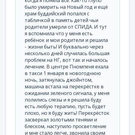
когда я поняла все. Как-то глупо
было умирить на Новый год и ещё
храм буддийский попался с
табличкой в память детей чьи
родители умерли от СПИДА. И тут
я вспомнила что у меня есть
ребёнок и мои родители и решила
- жизни быть! И буквально через
несколько дней случилась большая
проблем на НГ, вот так и началось
лечение. В центре Пномпеня ехала
в такси 1 января в новогоднюю
ночь, затянулась джойнтом,
машина встала на перекрёстке в
ожидании зеленого сигнала, у меня
полились слезы и я решила буду
есть любую терапию, пусть будет
плохо, но я буду жить! Перекрёсток
засверкал золотыми тенями и
блеском, наступило просветление
и мне стало легче, звонила своим