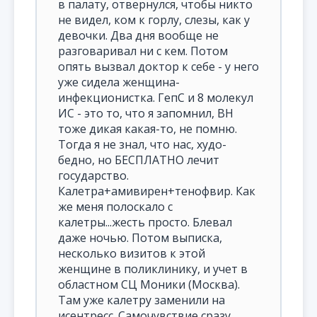
в палату, отвернулся, чтобы никто
не видел, ком к горлу, слезы, как у
девочки. Два дня вообще не
разговаривал ни с кем. Потом
опять вызвал доктор к себе - у него
уже сидела женщина-
инфекционистка. ГепС и 8 молекул
ИС - это то, что я запомнил, ВН
тоже дикая какая-то, не помню.
Тогда я не знал, что нас, худо-
бедно, но БЕСПЛАТНО лечит
государство.
Калетра+амивирен+тенофвир. Как
же меня полоскало с
калетры...жесть просто. Блевал
даже ночью. Потом выписка,
несколько визитов к этой
женщине в поликлинику, и учет в
областном СЦ Моники (Москва).
Там уже калетру заменили на
исентресс. Самочувствие сразу