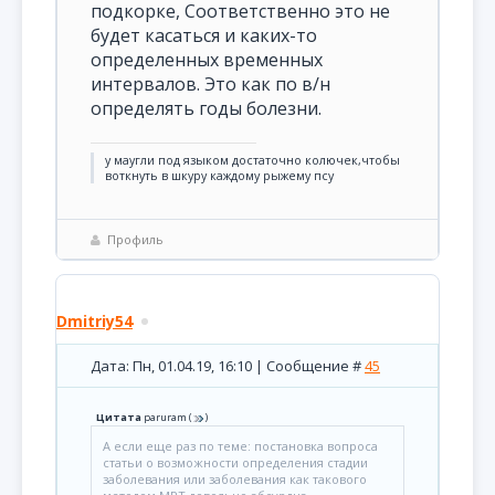
подкорке, Соответственно это не
будет касаться и каких-то
определенных временных
интервалов. Это как по в/н
определять годы болезни.
у маугли под языком достаточно колючек,чтобы
воткнуть в шкуру каждому рыжему псу
Профиль
Dmitriy54
Дата: Пн, 01.04.19, 16:10 | Сообщение #
45
Цитата
paruram
(
)
А если еще раз по теме: постановка вопроса
статьи о возможности определения стадии
заболевания или заболевания как такового