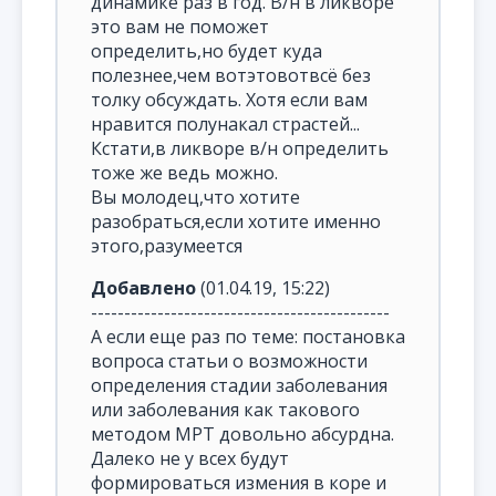
динамике раз в год. В/н в ликворе
это вам не поможет
определить,но будет куда
полезнее,чем вотэтовотвсё без
толку обсуждать. Хотя если вам
нравится полунакал страстей...
Кстати,в ликворе в/н определить
тоже же ведь можно.
Вы молодец,что хотите
разобраться,если хотите именно
этого,разумеется
Добавлено
(01.04.19, 15:22)
---------------------------------------------
А если еще раз по теме: постановка
вопроса статьи о возможности
определения стадии заболевания
или заболевания как такового
методом МРТ довольно абсурдна.
Далеко не у всех будут
формироваться измения в коре и