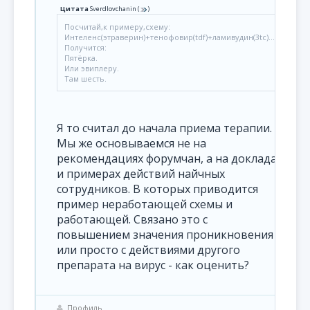
Цитата
Sverdlovchanin
(
)
Посчитай,к примеру,схему:
Интеленс(этраверин)+тенофовир(tdf)+ламивудин(3tc)...
Получится:
Пятёрка.
Или эвиплеру.
Там шесть.
Я то считал до начала приема терапии.
Мы же основываемся не на
рекомендациях форумчан, а на докладах
и примерах действий найчных
сотрудников. В которых приводится
пример неработающей схемы и
работающей. Связано это с
повышением значения проникновения
или просто с действиями другого
препарата на вирус - как оценить?
Профиль