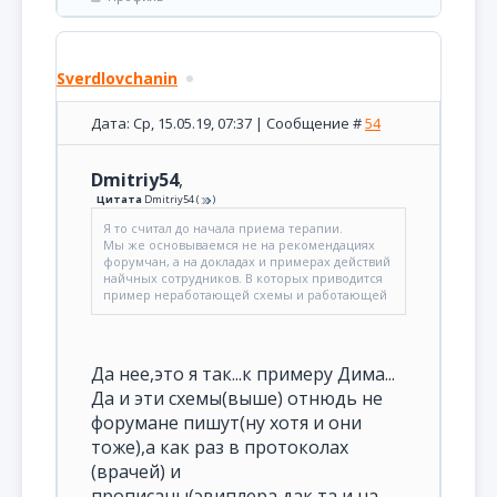
Sverdlovchanin
Дата: Ср, 15.05.19, 07:37 | Сообщение #
54
Dmitriy54
,
Цитата
Dmitriy54
(
)
Я то считал до начала приема терапии.
Мы же основываемся не на рекомендациях
форумчан, а на докладах и примерах действий
найчных сотрудников. В которых приводится
пример неработающей схемы и работающей
Да нее,это я так...к примеру Дима...
Да и эти схемы(выше) отнюдь не
форумане пишут(ну хотя и они
тоже),а как раз в протоколах
(врачей) и
прописаны(эвиплера,дак та и на