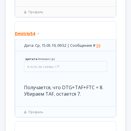
Профиль
Dmitriy54
Дата: Ср, 15.05.19, 09:52 | Сообщение #
59
Цитата
Antouan
(
)
А есть ли схемы >7?
Получается, что DTG+TAF+FTC = 8.
Убираем TAF, остается 7.
Профиль