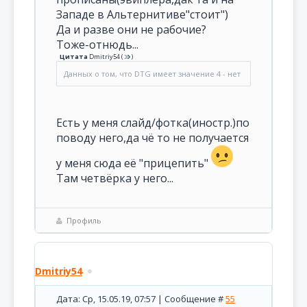
Западе в Альтернитиве"стоит")
Да и разве они не рабочие?
Тоже-отнюдь...
Цитата
Dmitriy54
(
)
Данных о том, что DTG имеет значение 4 - нет
Есть у меня слайд/фотка(иностр.)по
поводу него,да чё то не получается
у меня сюда её "прицепить"
Там четвёрка у него...
Профиль
Dmitriy54
Дата: Ср, 15.05.19, 07:57 | Сообщение #
55