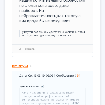
нашим когнитивным способностям
не сломаться,а вовсе даже
наоборот. На
нейропластичность,как таковую,
вич вроде бы не покушался.
у маугли под языком достаточно колючек,чтобы
воткнуть в шкуру каждому рыжему псу
Профиль
Dmitriy54
Дата: Ср, 15.05.19, 06:06 | Сообщение #
51
Цитата
Antouan
(
)
Как эти изменения отразились на вашей
повседневной и профессиональной
деятельности? Какие препараты АРТ имеют
самую высокую проницаемость через ГЭБ?