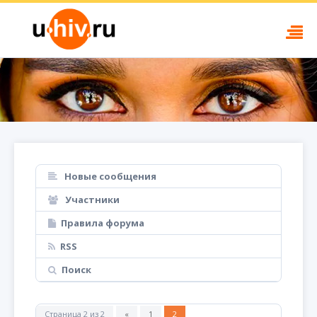
Новые сообщения
Участники
Правила форума
RSS
Поиск
Страница
2
из
2
«
1
2