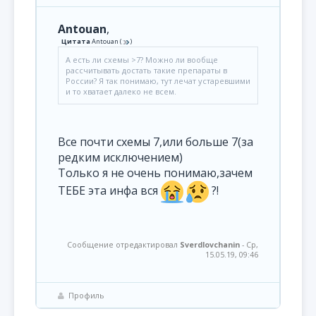
Antouan
,
Цитата
Antouan
(
)
А есть ли схемы >7? Можно ли вообще
рассчитывать достать такие препараты в
России? Я так понимаю, тут лечат устаревшими
и то хватает далеко не всем.
Все почти схемы 7,или больше 7(за
редким исключением)
Только я не очень понимаю,зачем
ТЕБЕ эта инфа вся
?!
Сообщение отредактировал
Sverdlovchanin
-
Ср,
15.05.19, 09:46
Профиль