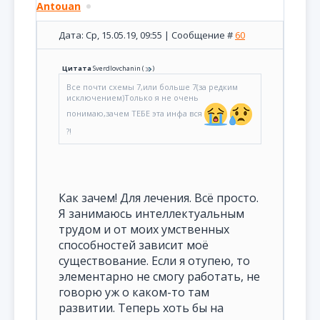
Antouan
Дата: Ср, 15.05.19, 09:55 | Сообщение #
60
Цитата
Sverdlovchanin
(
)
Все почти схемы 7,или больше 7(за редким
исключением)Только я не очень
понимаю,зачем ТЕБЕ эта инфа вся
?!
Как зачем! Для лечения. Всё просто.
Я занимаюсь интеллектуальным
трудом и от моих умственных
способностей зависит моё
существование. Если я отупею, то
элементарно не смогу работать, не
говорю уж о каком-то там
развитии. Теперь хоть бы на