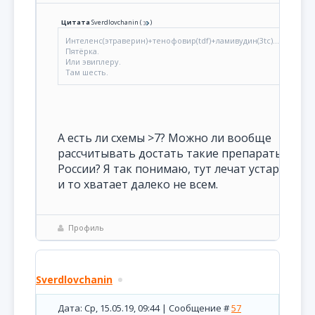
Цитата
Sverdlovchanin
(
)
Интеленс(этраверин)+тенофовир(tdf)+ламивудин(3tc)...Получитс
Пятёрка.
Или эвиплеру.
Там шесть.
А есть ли схемы >7? Можно ли вообще
рассчитывать достать такие препараты в
России? Я так понимаю, тут лечат устаревши
и то хватает далеко не всем.
Профиль
Sverdlovchanin
Дата: Ср, 15.05.19, 09:44 | Сообщение #
57