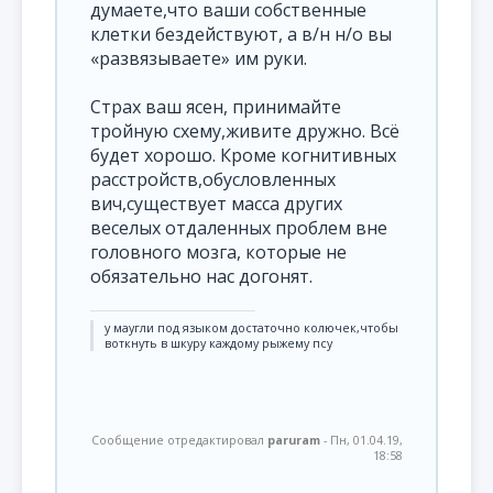
думаете,что ваши собственные
клетки бездействуют, а в/н н/о вы
«развязываете» им руки.
Страх ваш ясен, принимайте
тройную схему,живите дружно. Всё
будет хорошо. Кроме когнитивных
расстройств,обусловленных
вич,существует масса других
веселых отдаленных проблем вне
головного мозга, которые не
обязательно нас догонят.
у маугли под языком достаточно колючек,чтобы
воткнуть в шкуру каждому рыжему псу
Сообщение отредактировал
paruram
-
Пн, 01.04.19,
18:58