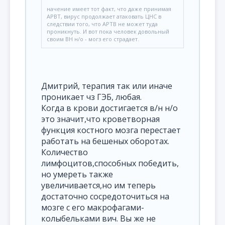
начение имеет тот факт, что даже принимая
АРВТ, вирус продолжает атаковать ЦНС в
следствии того, что АРТВ не может туда
проникнуть. И вот пока человек довольный
своим ВН н/о - могз его страдает.
Дмитрий, терапия так или иначе
проникает чз ГЭБ, любая.
Когда в крови достигается в/н н/о
это значит,что кроветворная
функция костного мозга перестает
работать на бешеных оборотах.
Количество
лимфоцитов,способных победить,
но умереть также
увеличивается,но им теперь
достаточно сосредоточиться на
мозге с его макрофагами-
колыбельками вич. Вы же не