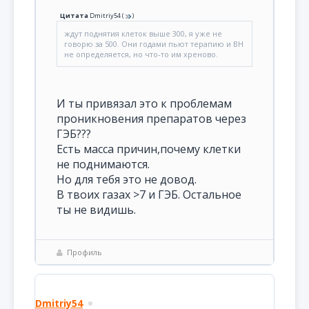
Цитата
Dmitriy54
(
)
ждут поднятия клеток выше 300, я уже не
говорю за 500. Они годами пьют терапию и ВН
не определяется, но что-то им хреново.
И ты привязал это к проблемам
проникновения препаратов через
ГЭБ???
Есть масса причин,почему клетки
не поднимаются.
Но для тебя это не довод.
В твоих газах >7 и ГЭБ. Остальное
ты не видишь.
Профиль
Dmitriy54