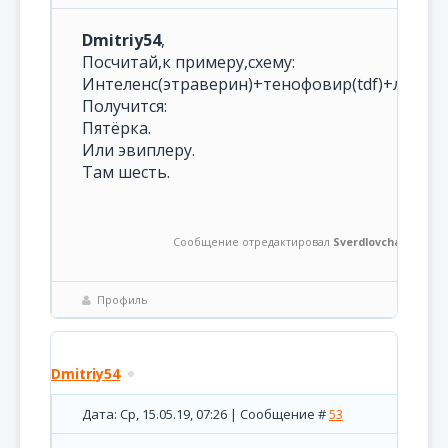
Dmitriy54
,
Посчитай,к примеру,схему:
Интеленс(этраверин)+тенофовир(tdf)+ламивуди
Получится:
Пятёрка.
Или эвиплеру.
Там шесть.
Сообщение отредактировал
Sverdlovchanin
-
Ср, 
Профиль
Dmitriy54
Дата: Ср, 15.05.19, 07:26 | Сообщение #
53