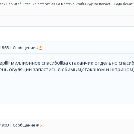
сех ног, чтобы только оставаться на месте, а чтобы куда-то попасть, надо бежа
, 18:55 | Сообщение #
5
пер!!!!! миллионное спасибо!!!за стаканчик отдельно спас
день овуляции запастись любимым,стаканом и шприцом)
, 19:03 | Сообщение #
6