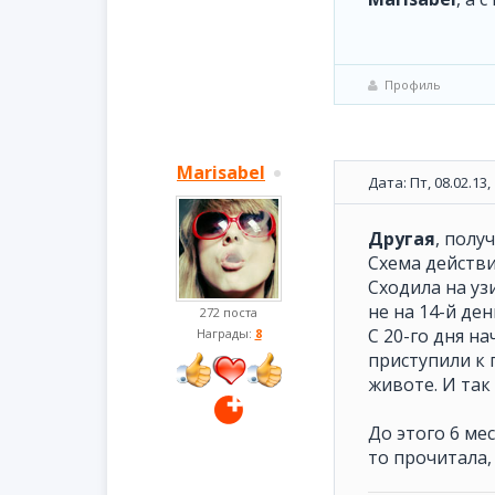
Профиль
Marisabel
Дата: Пт, 08.02.13
Другая
, полу
Схема действи
Сходила на уз
не на 14-й ден
272 поста
С 20-го дня н
Награды:
8
приступили к 
животе. И так
До этого 6 ме
то прочитала,