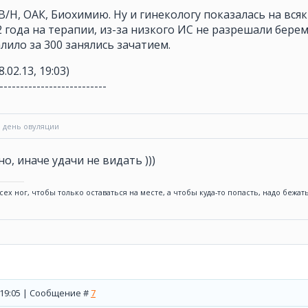
 В/Н, ОАК, Биохимию. Ну и гинекологу показалась на всяк
12 года на терапии, из-за низкого ИС не разрешали бере
лило за 300 занялись зачатием.
8.02.13, 19:03)
--------------------------
ь день овуляции
о, иначе удачи не видать )))
сех ног, чтобы только оставаться на месте, а чтобы куда-то попасть, надо бежа
, 19:05 | Сообщение #
7