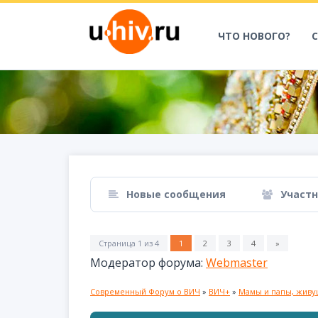
ЧТО НОВОГО?
Новые сообщения
Участ
Страница
1
из
4
1
2
3
4
»
Модератор форума:
Webmaster
Современный Форум о ВИЧ
»
ВИЧ+
»
Мамы и папы, живу