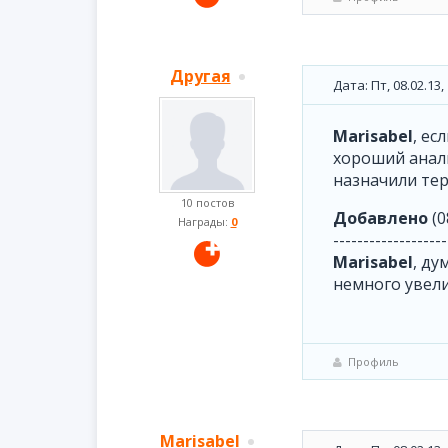
Другая
Дата: Пт, 08.02.13
Marisabel
, ес
хороший анали
назначили тер
10 постов
Добавлено
(0
Награды:
0
-------------------
Marisabel
, ду
немного увели
Профиль
Marisabel