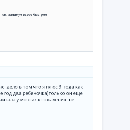
ть как минимум вдвое быстрее
аю .дело в том что я плюс 3 года как
е год два ребеночка)только он еще
ечитала у многих к сожалению не