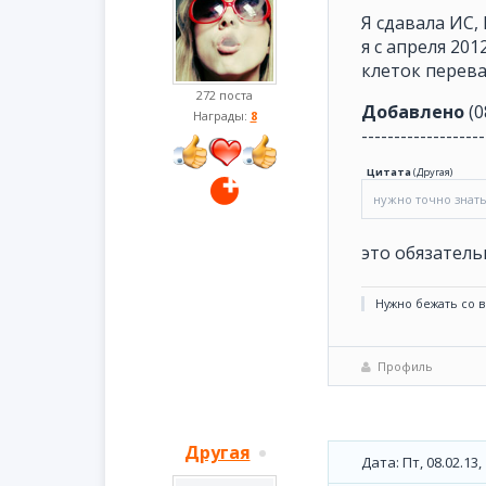
Я сдавала ИС,
я с апреля 20
клеток перева
272 поста
Добавлено
(0
Награды:
8
-------------------
Цитата
(
Другая
)
нужно точно знат
это обязательн
Нужно бежать со в
Профиль
Другая
Дата: Пт, 08.02.13