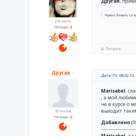
Другая
, прив
Нужно бежать со в
272 поста
Награды:
8
Профиль
Другая
Дата: Пт, 08.02.13
Marisabel
, сл
, а мой любим
не в курсе о 
выходит таки
10 постов
Награды:
0
Добавлено
(0
-------------------
Marisabel
, а 