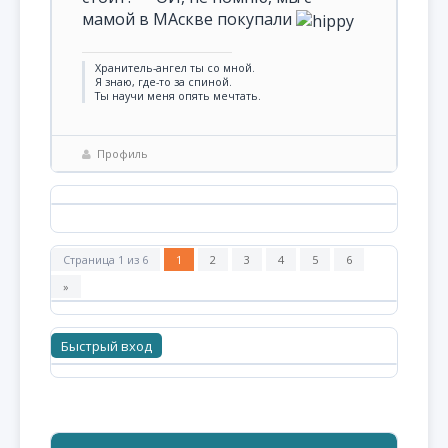
мамой в МАскве покупали
Хранитель-ангел ты со мной.
Я знаю, где-то за спиной.
Ты научи меня опять мечтать.
Профиль
Страница
1
из
6
1
2
3
4
5
6
»