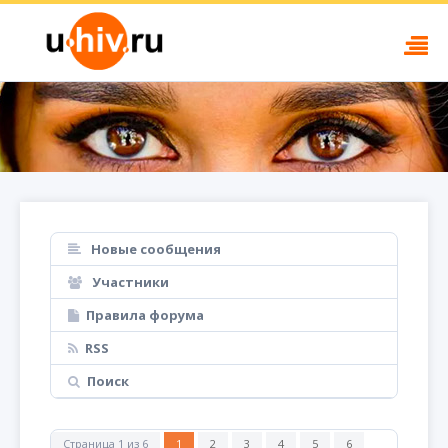
Новые сообщения
Участники
Правила форума
RSS
Поиск
Страница
1
из
6
1
2
3
4
5
6