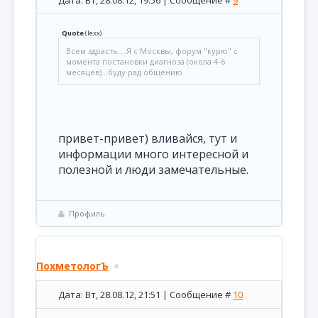
Дата: Вт, 28.08.12, 19:56 | Сообщение #
9
Quote
(
lexx
)
Всем здрасть....Я с Москвы, форум "курю" с
момента постановки диагноза (окола 4-6
месяцев)...буду рад общению
привет-привет) вливайся, тут и
информации много интересной и
полезной и люди замечательные.
Профиль
ПохметологЪ
Дата: Вт, 28.08.12, 21:51 | Сообщение #
10