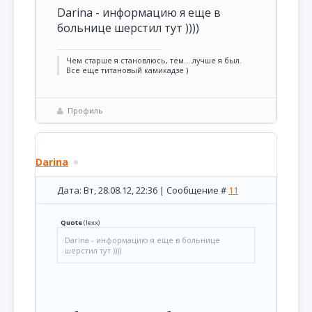
Darina - информацию я еще в
больнице шерстил тут ))))
Чем старше я становлюсь, тем....лучше я был.
Все еще титановый камикадзе )
Профиль
Darina
Дата: Вт, 28.08.12, 22:36 | Сообщение #
11
Quote
(
lexx
)
Darina - информацию я еще в больнице
шерстил тут ))))