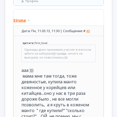
Профиль
Struna
Дата: Пн, 11.03.13, 11:30 | Сообщение #
40
Цитата
(
Тетя_Соня
)
Однажды даже принимала участие в женском
забеге на каблуках))))) правда, ничего не
выиграла, но повеселилась))))
ааа )))
мама мне там тогда, тоже
девяностые, купила манто
коженное у корейцев или
китайцев...оно у нас в три раза
дороже было , не все могли
позволить, а я круть в коженом
манто " где купили?" "сколько
стоит?" ОЙ, не помню, мы с