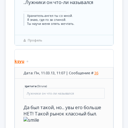
..Лужники он что-ли назывался
Хранитель-ангел ты со мной.
Я знаю, где-то за спиной.
Ты научи меня опять мечтать.
Профиль
ksyu
Дата: Пн, 11.03.13, 11:07 | Сообщение #
36
Цитата
(
Struna
)
Лужники он что-ли назывался
Да был такой, но... увы его больше
НЕТ! Такой рынок классный был.