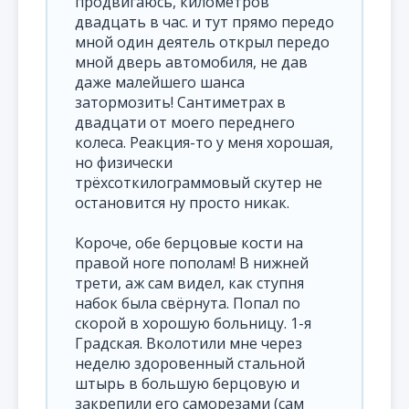
продвигаюсь, километров
двадцать в час. и тут прямо передо
мной один деятель открыл передо
мной дверь автомобиля, не дав
даже малейшего шанса
затормозить! Сантиметрах в
двадцати от моего переднего
колеса. Реакция-то у меня хорошая,
но физически
трёхсоткилограммовый скутер не
остановится ну просто никак.
Короче, обе берцовые кости на
правой ноге пополам! В нижней
трети, аж сам видел, как ступня
набок была свёрнута. Попал по
скорой в хорошую больницу. 1-я
Градская. Вколотили мне через
неделю здоровенный стальной
штырь в большую берцовую и
закрепили его саморезами (сам