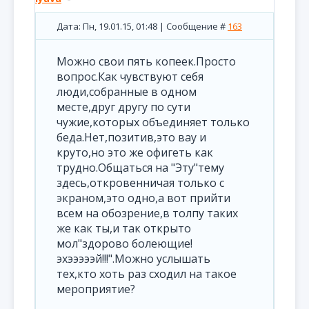
Дата: Пн, 19.01.15, 01:48 | Сообщение #
163
Можно свои пять копеек.Просто
вопрос.Как чувствуют себя
люди,собранные в одном
месте,друг другу по сути
чужие,которых объединяет только
беда.Нет,позитив,это вау и
круто,но это же офигеть как
трудно.Общаться на "Эту"тему
здесь,откровенничая только с
экраном,это одно,а вот прийти
всем на обозрение,в толпу таких
же как ты,и так открыто
мол"здорово болеющие!
эхэээээй!!!".Можно услышать
тех,кто хоть раз сходил на такое
мероприятие?