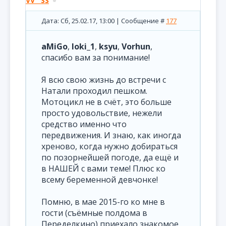
VV__SS
Дата: Сб, 25.02.17, 13:00 | Сообщение #
177
aMiGo
,
loki_1
,
ksyu
,
Vorhun
,
спасибо вам за понимание!
Я всю свою жизнь до встречи с
Натали проходил пешком.
Мотоцикл не в счёт, это больше
просто удовольствие, нежели
средство именно что
передвижения. И знаю, как иногда
хреново, когда нужно добираться
по позорнейшей погоде, да ещё и
в НАШЕЙ с вами теме! Плюс ко
всему беременной девчонке!
Помню, в мае 2015-го ко мне в
гости (съёмные полдома в
Переделкино) приехало знакомое