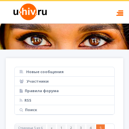
Новые сообщения
Участники
Правила форума
RSS
Поиск
Страница
5
из
6
«
1
2
3
4
5