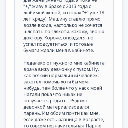
для жены (мне 43 года, я пока не
"+," живу в браке с 2013 года с
любимой женой, которая "+" уже 18
лет кряду). Машину ставлю прямо
возле входа, настолько не хочется
шлёпать по слякоти. Захожу, звоню
доктору. Короче, опоздал я, но
успел подсуетиться, и готовые
бумаги ждали меня в кабинете.
Недалеко от нужного мне кабинета
врача вижу девчонку с пузом. Ну,
как всякий нормальный человек,
захотел помочь хотя бы чем-
нибудь, тем более что у нас с моей
Натали пока что никак не
получается родить... Рядом с
девочкой материализовался
парень. Им обоим почти как мне,
если даже есть разница в возрасте,
то совсем незначительная. Парню