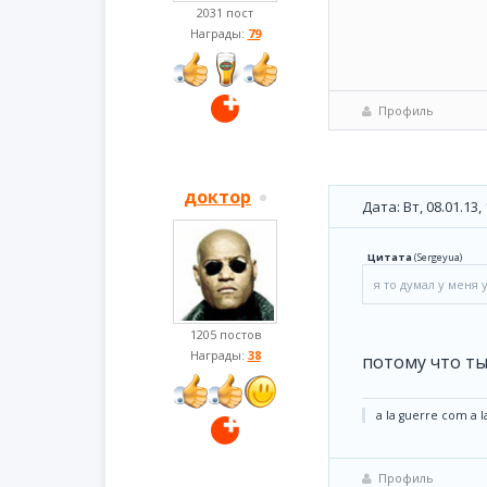
2031 пост
Награды:
79
Профиль
доктор
Дата: Вт, 08.01.13
Цитата
(
Sergeyua
)
я то думал у меня 
1205 постов
Награды:
38
потому что ты
a la guerre com a l
Профиль