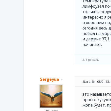
температура в
лимфоузел поч
только я поду
интересно я р
о хорошем под
сегодня весь 
побыл на моро
и держит 37,1
начинает.
Профиль
Sergeyua
Дата: Вт, 08.01.13
это называется
просто кукушк
жопа будет, п
2031 пост