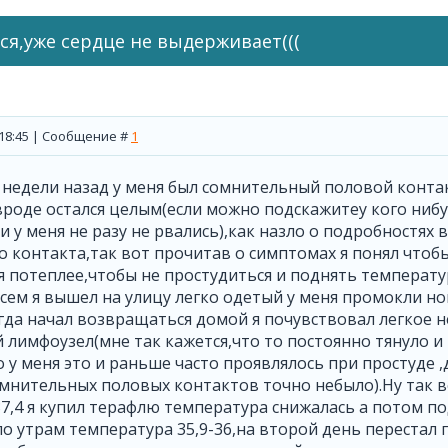
я,уже сердце не выдерживает(((
, 18:45 | Сообщение #
1
 недели назад у меня был сомнительный половой конта
роде остался целым(если можно подскажитеу кого нибуд
и у меня не разу не рвались),как назло о подробностях в
 контакта,так вот прочитав о симптомах я понял чтобы
я потеплее,чтобы не простудиться и поднять температу
сем я вышел на улицу легко одетый у меня промокли но
гда начал возвращаться домой я почувствовал легкое н
лимфоузел(мне так кажется,что то постоянно тянуло и
 у меня это и раньше часто проявлялось при простуде ,
омнительных половых контактов точно небыло).Ну так 
7,4 я купил терафлю температура снижалась а потом п
о утрам температура 35,9-36,на второй день перестал