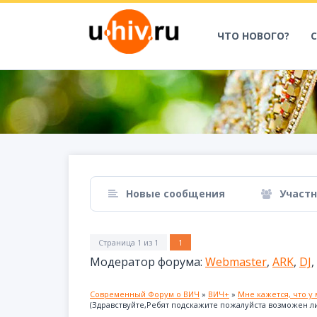
ЧТО НОВОГО?
Новые сообщения
Участ
Страница
1
из
1
1
Модератор форума:
Webmaster
,
ARK
,
DJ
,
Современный Форум о ВИЧ
»
ВИЧ+
»
Мне кажется, что у
(Здравствуйте,Ребят подскажите пожалуйста возможен ли