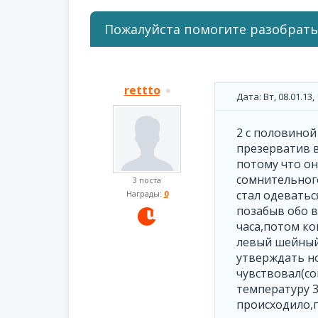
Пожалуйста помогите разобратьс
rettto
Дата: Вт, 08.01.13
2 с половиной
презерватив в
потому что он
сомнительного
3 поста
стал одеватьс
Награды:
0
позабыв обо в
часа,потом ко
левый шейный 
утверждать но
чувствовал(с
температуру 3
происходило,п