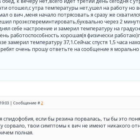
 обед, к вечеру нет,всего идет третий день сегодня с ут
ти отошел,с утра температуры нет,ушел на работу но в
мал о вич ,меня начало потрясовать я сразу же схватился
ешил проэкспереминтировать,буквально через 2 минут
нял себе настроение и замерил температуру на градусн
день работоспособность хорошая(я физически работаю)
зе замерил температуру 37,1.Сейчас спустя 1,5 часа на
 .ребят очень прошу ответьте на сообщение я морально
, 19:03 | Сообщение #
2
 спидофобия, если бы резина порвалась, ты бы это понял,
у сорвало, твои симптомы к вич не имеют никакого отн
ричем полная.