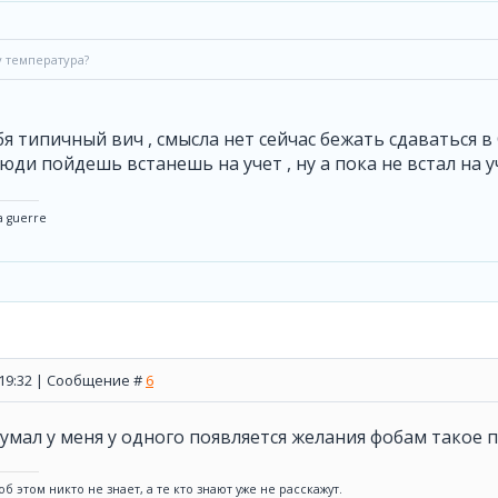
 температура?
я типичный вич , смысла нет сейчас бежать сдаваться в 
ди пойдешь встанешь на учет , ну а пока не встал на 
a guerre
, 19:32 | Сообщение #
6
 думал у меня у одного появляется желания фобам такое п
б этом никто не знает, а те кто знают уже не расскажут.