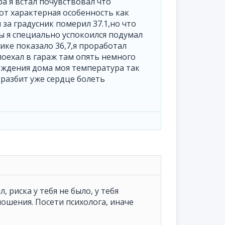
ра я встал почувствовал что
от характерная особенность как
 за градусник померил 37.1,но что
ы я специально успокоился подумал
ике показало 36,7,я проработал
поехал в гараж там опять немного
хождения дома моя температура так
 разбит уже сердце болеть
 риска у тебя не было, у тебя
ошения. Посети психолога, иначе