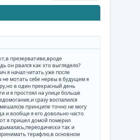
кт,в презервативе,вроде
ь он рвался как это выглядело?
ич я начал читать уже после
 не мотать себе нервы в будущем я
ру,но в один прекрасный день
ги и я простоял на улице больше
едомогание,и сразу воспалился
 мешало)в принципе точно не могу
да и вообще я его довольно часто
вот я пришел домой померил
одымалась,переодически так и
 принимать терафлю,в основном