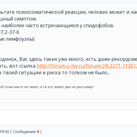
ультате психосоматической реакции, человек может и ла
ашный симптом.
 наиболее часто встречающиеся у спидофобов:
7,2-37-6
ые лимфоузлы)
одинок, Вас здесь таких уже много, есть даже рекордсмен
ать, вот ссылка
http://forum.u-hiv.ru/forum/24-2271-1126
в твоей ситуации и риска то толком не было...
б этом никто не знает, а те кто знают уже не расскажут.
, 19:30 | Сообщение #
5