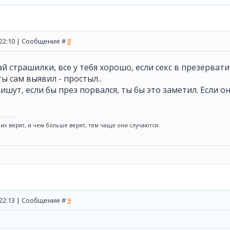
, 22:10 | Сообщение #
8
тай страшилки, все у тебя хорошо, если секс в презерва
ы сам выявил - простыл..
ишут, если бы през порвался, ты бы это заметил. Если о
 них верят, и чем больше верят, тем чаще они случаются.
, 22:13 | Сообщение #
9