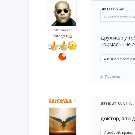
Цитата
(
rettto
)
дружище а почему
1205 постов
Награды:
38
Дружище у теб
нормальные лю
a la guerre com a l
Профиль
Sergeyua
Дата: Вт, 08.01.13
доктор
, я то
Я добрый, правда о