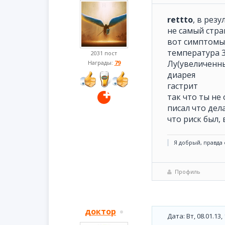
rettto
, в рез
не самый стр
вот симптомы
температура 3
2031 пост
Лу(увеличенн
Награды:
79
диарея
гастрит
так что ты не 
писал что дел
что риск был, 
Я добрый, правда о
Профиль
доктор
Дата: Вт, 08.01.13