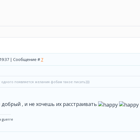
, 19:37 | Сообщение #
7
у одного появляется желания фобам такое писать))))
 добрый , и не хочешь их расстраивать
a guerre