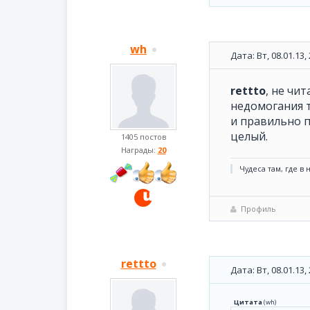
wh
Дата: Вт, 08.01.13
rettto
, не чи
недомогания т
и правильно п
целый.
1405 постов
Награды:
20
Чудеса там, где в
Профиль
rettto
Дата: Вт, 08.01.13
Цитата
(
wh
)