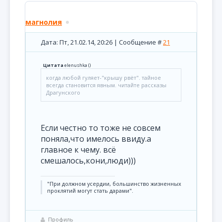
магнолия
Дата: Пт, 21.02.14, 20:26 | Сообщение #
21
Цитата
elenushka
(
)
когда любой гуляет-"крышу рвёт". тайное
всегда становится явным. читайте рассказы
Драгунского
Если честно то тоже не совсем
поняла,что имелось ввиду.а
главное к чему. всё
смешалось,кони,люди)))
"При должном усердии, большинство жизненных
проклятий могут стать дарами".
Профиль