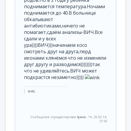
поднимается температура.Ночами
поднимается до 40.В больнице
обкалывают
антибиотиками,ничего не
помагает,сдаём анализы-ВИЧ.Все
сдали и у всех
ура))))ВИЧ)))начинаем косо
смотреть друг на друга,перд
иконами клянёмся что не изменяли
друг другу и разводимся))))))))так
что не удивляйтесь.ВИЧ может
подкрастся незаметно)))))
lediL
Сообщение отредактировал
lyava
-
Чт, 20.02.14,
13:56