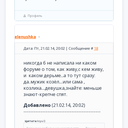
Профиль
elenushka
Дата: Пт, 21.02.14, 20:02 | Сообщение #
18
никогда б не написала ни каком
форуме о том, как живу,с кем живу,
и каком дерьме...а то тут сразу:
да..мужик козёл....или сама ,
козлиха....девушка,знайте: меньше
знают-крепче спят.
Добавлено
(21.02.14, 20:02)
---------------------------------------------
Цитата
ksyu
(
)