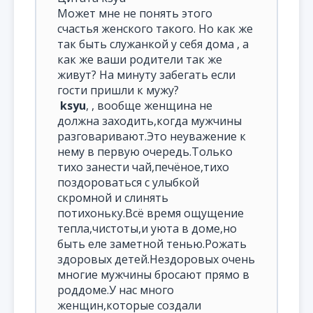
Может мне не понять этого
счастья женского такого. Но как же
так быть служанкой у себя дома , а
как же ваши родители так же
живут? На минуту забегать если
гости пришли к мужу?
ksyu
, , вообще женщина не
должна заходить,когда мужчины
разговаривают.Это неуважение к
нему в первую очередь.Только
тихо занести чай,печёное,тихо
поздороваться с улыбкой
скромной и слинять
потихоньку.Всё время ощущение
тепла,чистоты,и уюта в доме,но
быть еле заметной тенью.Рожать
здоровых детей.Нездоровых очень
многие мужчины бросают прямо в
роддоме.У нас много
женщин,которые создали