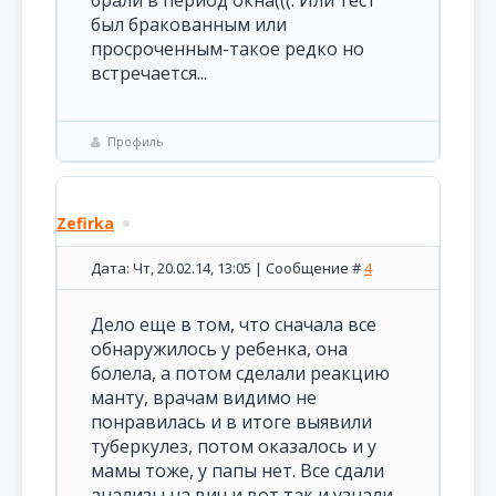
брали в период окна(((. Или тест
был бракованным или
просроченным-такое редко но
встречается...
Профиль
Zefirka
Дата: Чт, 20.02.14, 13:05 | Сообщение #
4
Дело еще в том, что сначала все
обнаружилось у ребенка, она
болела, а потом сделали реакцию
манту, врачам видимо не
понравилась и в итоге выявили
туберкулез, потом оказалось и у
мамы тоже, у папы нет. Все сдали
анализы на вич и вот так и узнали.