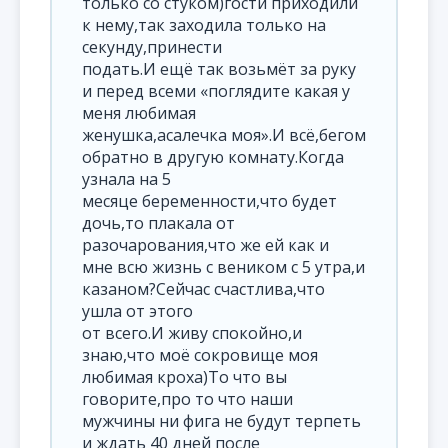
только со стуком)гости приходили
к нему,так заходила только на
секунду,принести
подать.И ещё так возьмёт за руку
и перед всеми «поглядите какая у
меня любимая
женушка,асалечка моя».И всё,бегом
обратно в другую комнату.Когда
узнала на 5
месяце беременности,что будет
дочь,то плакала от
разочарования,что же ей как и
мне всю жизнь с веником с 5 утра,и
казаном?Сейчас счастлива,что
ушла от этого
от всего.И живу спокойно,и
знаю,что моё сокровище моя
любимая кроха)То что вы
говорите,про то что наши
мужчины ни фига не будут терпеть
и ждать 40 дней после