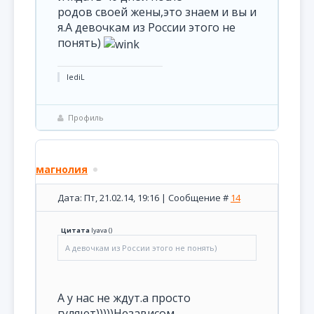
родов своей жены,это знаем и вы и
я.А девочкам из России этого не
понять)
lediL
Профиль
магнолия
Дата: Пт, 21.02.14, 19:16 | Сообщение #
14
Цитата
lyava
(
)
А девочкам из России этого не понять)
А у нас не ждут.а просто
гуляют)))))Независом