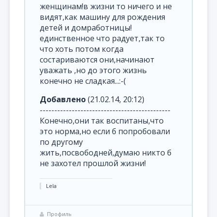
женщинам!в жизни то ничего и не
видят,как машину для рождения
детей и домработницы!
единственное что радует,так то
что хоть потом когда
состариваются они,начинают
уважать ,но до этого жизнь
конечно не сладкая...:-(
Добавлено
(21.02.14, 20:12)
---------------------------------------------
Конечно,они так воспитаны,что
это норма,но если б попробовали
по другому
жить,посвободней,думаю никто б
не захотел прошлой жизни!
Lela
Профиль