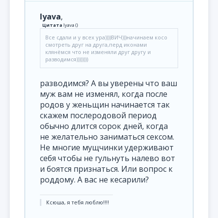
lyava
,
Цитата
lyava
(
)
Все сдали и у всех ура))))ВИЧ)))начинаем косо
смотреть друг на друга,перд иконами
клянёмся что не изменяли друг другу и
разводимся))))))))
разводимся? А вы уверены что ваш
муж вам не изменял, когда после
родов у женьщин начинается так
скажем послеродовой период
обычно длится сорок дней, когда
не желательно заниматься сексом.
Не многие мущчинки удерживают
себя чтобы не гульнуть налево вот
и боятся признаться. Или вопрос к
роддому. А вас не кесарили?
Ксюша, я тебя люблю!!!!