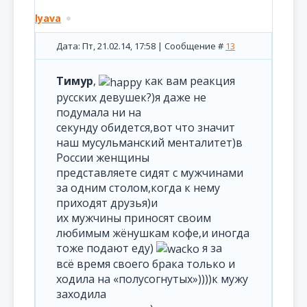
lyava
Дата: Пт, 21.02.14, 17:58 | Сообщение #
13
Тимур
,
как вам реакция
русских девушек?)я даже не
подумала ни на
секунду обидется,вот что значит
наш мусульманский менталитет)в
России женщины
представляете сидят с мужчинами
за одним столом,когда к нему
приходят друзья)и
их мужчины приносят своим
любимым жёнушкам кофе,и иногда
тоже подают еду)
я за
всё время своего брака только и
ходила на «полусогнутых»))))к мужу
заходила