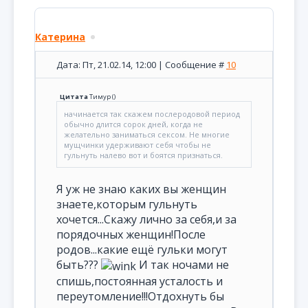
Катерина
Дата: Пт, 21.02.14, 12:00 | Сообщение #
10
Цитата
Тимур
(
)
начинается так скажем послеродовой период
обычно длится сорок дней, когда не
желательно заниматься сексом. Не многие
мущчинки удерживают себя чтобы не
гульнуть налево вот и боятся признаться.
Я уж не знаю каких вы женщин
знаете,которым гульнуть
хочется...Скажу лично за себя,и за
порядочных женщин!После
родов...какие ещё гульки могут
быть???
И так ночами не
спишь,постоянная усталость и
переутомление!!!Отдохнуть бы