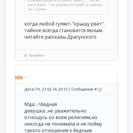
Если муж дебил и не умеет гулять..... Так же
как и жена...."не умеешь не гуляй", а гуляешь
так с умом!
когда любой гуляет-"крышу рвёт".
тайное всегда становится явным.
читайте рассказы Драгунского
Профиль
lela
Дата: Пт, 21.02.14, 20:12 | Сообщение #
19
Мда..:-\бедная
девушка...не..уважительно
отношусь ко всем религиям,но
никогда не понимала и не пойму
такого отношения к бедным