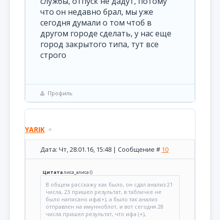
службы, отпуск не дадут, потому
что он недавно брал, мы уже
сегодня думали о том чтоб в
другом городе сделать, у нас еще
город закрытого типа, тут все
строго
Профиль
YARIK
Дата: Чт, 28.01.16, 15:48 | Сообщение #
10
Цитата
лиса_алиса
(
)
В общем расскажу как было, он сдал анализ 21
числа, 23 пришел результат, в табличке не
было написано ифа(+), а было так:анализ
отправлен на имунноблот, и вот сегодня 28
числа пришел результат, что ифа (+),