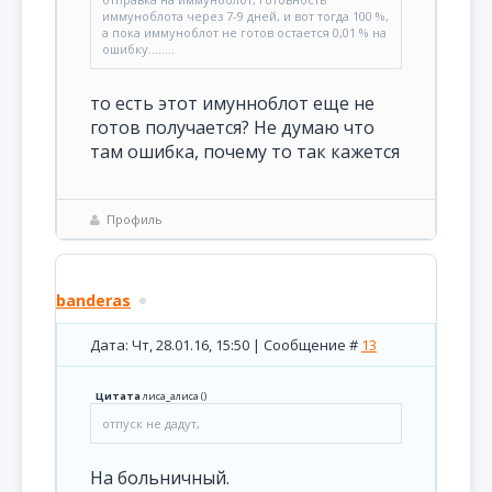
иммуноблота через 7-9 дней, и вот тогда 100 %,
а пока иммуноблот не готов остается 0,01 % на
ошибку........
то есть этот имунноблот еще не
готов получается? Не думаю что
там ошибка, почему то так кажется
Профиль
banderas
Дата: Чт, 28.01.16, 15:50 | Сообщение #
13
Цитата
лиса_алиса
(
)
отпуск не дадут,
На больничный.