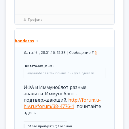
Профиль
banderas
Дата: Чт, 28.01.16, 15:38 | Сообщение #
5
Цитата
лиса_алиса
(
)
имунноблот я так поняла они уже сделали
ИФА и Иммуноблот разные
анализы. Иммуноблот -
подтверждающий.
http://forum.u-
hiv.ru/forum/38-4776-1
почитайте
здесь
"И это пройдет" (с) Соломон.