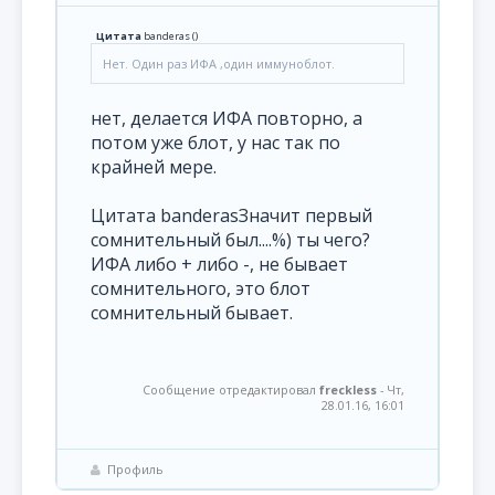
Цитата
banderas
(
)
Нет. Один раз ИФА ,один иммуноблот.
нет, делается ИФА повторно, а
потом уже блот, у нас так по
крайней мере.
Цитата banderasЗначит первый
сомнительный был....%) ты чего?
ИФА либо + либо -, не бывает
сомнительного, это блот
сомнительный бывает.
Сообщение отредактировал
freckless
-
Чт,
28.01.16, 16:01
Профиль