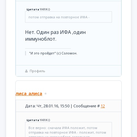
Цитата
YARIK
(
)
потом отправка на повторное ИФА -
Нет. Один раз ИФА ,один
иммуноблот.
"И это пройдет" (с) Соломон.
Профиль
лиса_алиса
Дата: Чт, 28.01.16, 15:50 | Сообщение #
12
Цитата
YARIK
(
)
Все верно: сначала ИФА положит, потом
отправка на повторное ИФА - положит, потом
отправка на иммуноблот, готовность