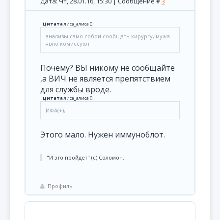
Дата: Чт, 28.01.16, 15:30 | Сообщение #
3
Цитата
лиса_алиса
(
)
анализы само собой сообщать хирургу, мужа
явно комиссуют
Почему? ВЫ никому не сообщайте
,а ВИЧ не является препятствием
для службы вроде.
Цитата
лиса_алиса
(
)
ИФА(+),
Этого мало. Нужен иммуноблот.
"И это пройдет" (с) Соломон.
Профиль