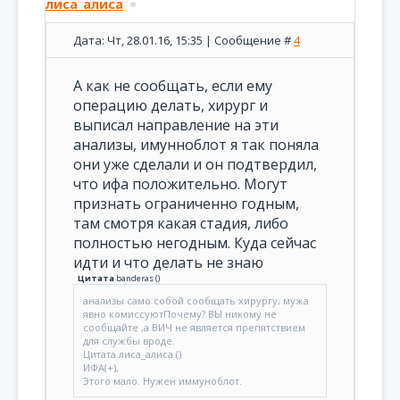
лиса_алиса
Дата: Чт, 28.01.16, 15:35 | Сообщение #
4
А как не сообщать, если ему
операцию делать, хирург и
выписал направление на эти
анализы, имунноблот я так поняла
они уже сделали и он подтвердил,
что ифа положительно. Могут
признать ограниченно годным,
там смотря какая стадия, либо
полностью негодным. Куда сейчас
идти и что делать не знаю
Цитата
banderas
(
)
анализы само собой сообщать хирургу, мужа
явно комиссуютПочему? ВЫ никому не
сообщайте ,а ВИЧ не является препятствием
для службы вроде.
Цитата лиса_алиса ()
ИФА(+),
Этого мало. Нужен иммуноблот.