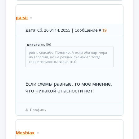
paisii
Дата: Сб, 26.04.14, 20:55 | Сообщение #
19
Цитата
lera40
(
)
paisii, спасибо. Понятно. А если оба партнера
на терапии, но на разных схемах-то тогда
какие возможны варианты?
Если схемы разные, то мое мнение,
что никакой опасности нет.
Профиль
Moshiax