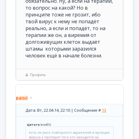
обязательно. Ну, а если на терапии,
то вопрос на какой? Но в
принципе тоже не грозит, ибо
твой вирус к нему не попадёт
реально, а если и попадёт, то на
терапии же он, а виремия от
долгоживущих клеток выдаёт
штамы которыми заразился
человек ещё в начале болезни.
Профиль
paisii
Дата: Вт, 22.04.14, 22:10 | Сообщение #
13
Цитата
lera40
(
)
есть ли риск повторного заражения и мутации
вируса к препарат того кто находится на