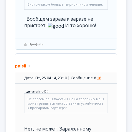
Вириончиком больше, вириончиком меньше.
Вообщем зараза к заразе не
пристает!
И то хорошо!
Профиль
paisii
Дата: Пт, 25.04.14, 23:10 | Сообщение #
16
Цитата
lera40
(
)
Не совсем поняла-если я не на терапии у меня
может развиться лекарственная устойчивость
к препаратам партнера?
Нет, не может. Зараженному