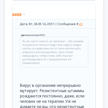
paisii
Дата: Вт, 06.05.14, 20:51 | Сообщение #
23
Цитата
kolobok333
(
)
Во-во никто никого не затюкает - оба штамма
встроятся в геном и будут там сидеть в ядре
клетки и в зависимости от типа клетки либо
медленно реплицировать свои копии
(макрофаги, нейроглия), либо быстро
реплицироваться с разрушением ее
(лимфоциты)
Вирус в организме непрерывно
мутирует. Резистентные штаммы
рождаются постоянно, даже, если
человек не на терапии. Уж не
думаете ли вы, что резистентные