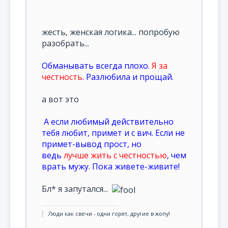
жесть, женская логика... попробую
разобрать...
Обманывать всегда плохо.
Я за
честность
. Разлюбила и прощай.
а вот это
А если любимый действительно
тебя любит, примет и с вич. Если не
примет-вывод прост, но
ведь
лучше жить с честностью
, чем
врать мужу. Пока живете-живите!
Бл* я запутался...
Люди как свечи - одни горят, другие в жопу!