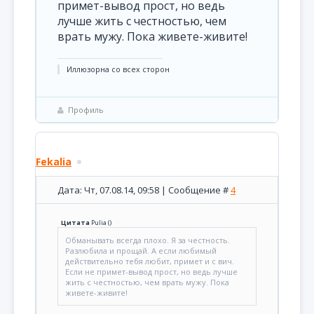
примет-вывод прост, но ведь
лучше жить с честностью, чем
врать мужу. Пока живете-живите!
Иллюзорна со всех сторон
Профиль
Fekalia
Дата: Чт, 07.08.14, 09:58 | Сообщение #
4
Цитата
Pulia
(
)
Обманывать всегда плохо. Я за честность.
Разлюбила и прощай. А если любимый
действительно тебя любит, примет и с вич.
Если не примет-вывод прост, но ведь лучше
жить с честностью, чем врать мужу. Пока
живете-живите!