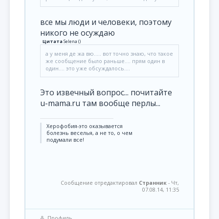
все мы люди и человеки, поэтому
никого не осуждаю
Цитата
Selena
(
)
а у меня де жа вю..... вот точно знаю, что такое
же сообщение было раньше.... прям один в
один.... это уже обсуждалось....
Это извечный вопрос... почитайте
u-mama.ru там вообще перлы...
Херофобия-это оказывается
болезнь веселья, а не то, о чем
подумали все!
Сообщение отредактировал
Странник
-
Чт,
07.08.14, 11:35
Профиль