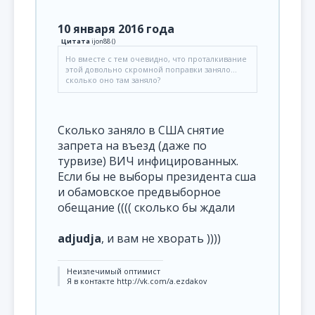
10 января 2016 года
Цитата
ijon88
(
)
Но вместе с тем очевидно, что проталкивание
этой довольно скромной поправки заняло...
сколько оно там заняло?
Сколько заняло в США снятие
запрета на въезд (даже по
турвизе) ВИЧ инфицированных.
Если бы не выборы президента сша
и обамовское предвыборное
обещание (((( сколько бы ждали
adjudja
, и вам не хворать ))))
Неизлечимый оптимист
Я в контакте http://vk.com/a.ezdakov