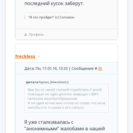
последний кусок заберут.
"И это пройдет" (с) Соломон.
Профиль
freckless
Дата: Пн, 11.01.16, 13:33 | Сообщение #
45
Цитата
Kapitan_Ochevidnost
(
)
Вам бы со своей стигмой поработать.С моей
помощью не один десяток живущих с ВИЧ
написали жалобы/обращения.
И ни один из них мне потом не сказал что из-за
жалобы кто то узнал о его статусе.
Я уже сталкивалась с
"анонимными" жалобами в нашей