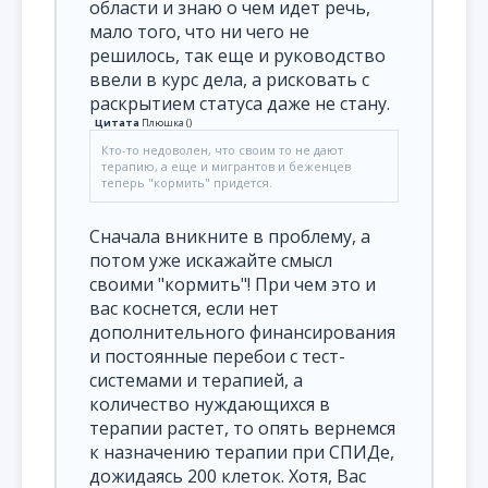
области и знаю о чем идет речь,
мало того, что ни чего не
решилось, так еще и руководство
ввели в курс дела, а рисковать с
раскрытием статуса даже не стану.
Цитата
Плюшка
(
)
Кто-то недоволен, что своим то не дают
терапию, а еще и мигрантов и беженцев
теперь "кормить" придется.
Сначала вникните в проблему, а
потом уже искажайте смысл
своими "кормить"! При чем это и
вас коснется, если нет
дополнительного финансирования
и постоянные перебои с тест-
системами и терапией, а
количество нуждающихся в
терапии растет, то опять вернемся
к назначению терапии при СПИДе,
дожидаясь 200 клеток. Хотя, Вас