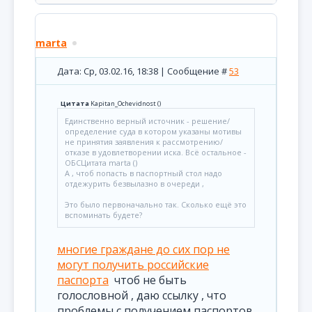
marta
Дата: Ср, 03.02.16, 18:38 | Сообщение #
53
Цитата
Kapitan_Ochevidnost
(
)
Единственно верный источник - решение/
определение суда в котором указаны мотивы
не принятия заявления к рассмотрению/
отказе в удовлетворении иска. Всё остальное -
ОБСЦитата marta ()
А , чтоб попасть в паспортный стол надо
отдежурить безвылазно в очереди ,
Это было первоначально так. Сколько ещё это
вспоминать будете?
многие граждане до сих пор не
могут получить российские
паспорта
чтоб не быть
голословной , даю ссылку , что
проблемы с получением паспортов