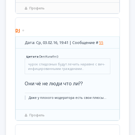
Профиль
DJ
Дата: Ср, 03.02.16, 19:41 | Сообщение #
55
Цитата
DeniKunafin
(
)
чурок спидозных будут лечить наравне с вич-
инфицированнымм гражданами..
Они чё не люди что ли??
Даже у плохого модератора есть свои плюсы...
Профиль