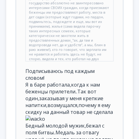
государство абсолютно не заинтересовано
интересами СВОИХ граждан, когда приезжают
беженцы им предоставляют работу, места в
дет садах (которые ждут годами, но пардон,
подвиньтесь, подождете и еще, мы вот их
принимаем), жилье (сама видела парочку
таких интересных семеек, которые
категорически не захотели жить в
предоставленных домах_"ах, да там и
водопровода нет, да и удобств", а мы, блин в
раю живем!), кто-то говорит, что зарплата им
не нравится и работать здесь не будут, не
спорю, видела и тех, кто работал на двух
работах, крутились, а кто-то решил на халяву.
Подписываюсь под каждым
словом!
Я в баре работала,когда к нам
беженцы прилетели..Так вот
один,заказывая у меня крепкие
напитки,возмущался,почему я ему
скидку на данный товар не сделала
Бедный молодой мужик,бежал с
поля битвы..Медаль за отвагу