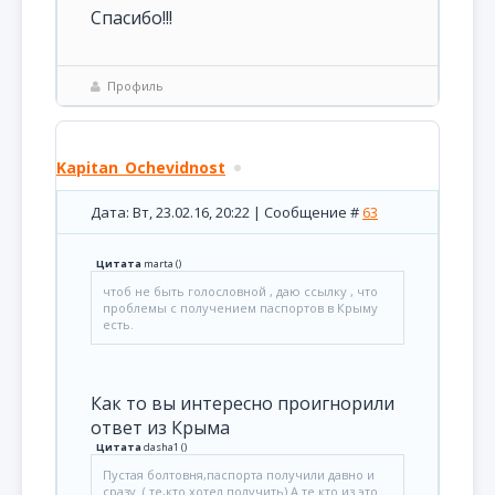
Спасибо!!!
Профиль
Kapitan_Ochevidnost
Дата: Вт, 23.02.16, 20:22 | Сообщение #
63
Цитата
marta
(
)
чтоб не быть голословной , даю ссылку , что
проблемы с получением паспортов в Крыму
есть.
Как то вы интересно проигнорили
ответ из Крыма
Цитата
dasha1
(
)
Пустая болтовня,паспорта получили давно и
сразу .( те,кто хотел получить) А те кто из это