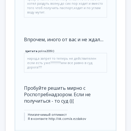
хотел раздуть волну,до сих пор ходит и вместо
того чтоб получить паспорт,ходит и по углам
воду мутит.
Впрочем, иного от вас и не ждал....
Цитата
polina2009
(
)
народ,а запрет то теперь не действителен
если есть уже?????????или все равно в суд
дорога???
Пробуйте решить мирно с
Роспотребнадзором. Если не
получиться - то суд (((
Неизлечимый оптимист
Я в контакте http://vk.com/a.ezdakov