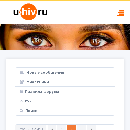
Новые сообщения
Участники
Правила форума
RSS
Поиск
Страница
2
из
3
«
1
2
3
»