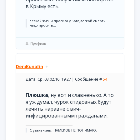
в Крыму есть.
лёгкой жизни просила у Бога,лёгкой смерти
надо просить...
Профиль
DeniKunafin
Дата: Ср, 03.02.16, 19:27 | Сообщение #
54
Плюшка
, ну вот и славненько. А то
я уж думал, чурок спидозных будут
лечить наравне с вич-
инфицированнымм гражданами..
С уважением, НАМЕКОВ НЕ ПОНИМАЮ.