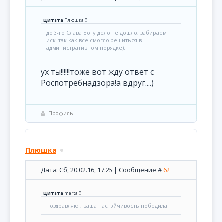
Цитата
Плюшка
(
)
до 3-го Слава Богу дело не дошло, забираем
иск, так как все смогло решиться в
административном порядке),
ух ты!!!!!!тоже вот жду ответ с
Роспотребнадзора!а вдруг....)
Профиль
Плюшка
Дата: Сб, 20.02.16, 17:25 | Сообщение #
62
Цитата
marta
(
)
поздравляю , ваша настойчивость победила