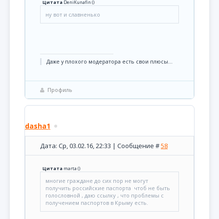
Цитата
DeniKunafin
(
)
ну вот и славненько
Даже у плохого модератора есть свои плюсы...
Профиль
dasha1
Дата: Ср, 03.02.16, 22:33 | Сообщение #
58
Цитата
marta
(
)
многие граждане до сих пор не могут
получить российские паспорта чтоб не быть
голословной , даю ссылку , что проблемы с
получением паспортов в Крыму есть.