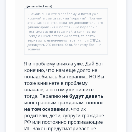
Цитата
freckless
(
)
Сначала вникните в проблему, а потом уже
искажайте смысл своими "кормить"! При чем
это и вас коснется, если нет дополнительного
финансирования и постоянные перебои с
тест-системами и терапией, а количество
нуждающихся в терапии растет, то опять
вернемся к назначению терапии при СПИДе,
дожидаясь 200 клеток. Хотя, Вас саму больше
волнует
Я в проблему вникла уже, Дай Бог
конечно, что нам еще долго не
понадобилась бы терапия... НО Вы
тоже вникнете в проблему
вначале, а потом уже пишите
тогда. Терапию
не будут давать
иностранным гражданам
только
на том основании
, что их
родители, дети, супруги граждане
РФ или постоянно проживающие
ИГ. Закон предусматривает не