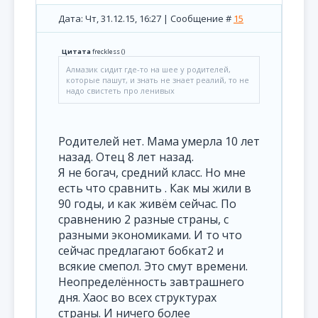
Дата: Чт, 31.12.15, 16:27 | Сообщение #
15
Цитата
freckless
(
)
Алмазик сидит где-то на шее у родителей,
которые пашут, и знать не знает реалий, то не
надо свистеть про ленивых
Родителей нет. Мама умерла 10 лет
назад. Отец 8 лет назад.
Я не богач, средний класс. Но мне
есть что сравнить . Как мы жили в
90 годы, и как живём сейчас. По
сравнению 2 разные страны, с
разными экономиками. И то что
сейчас предлагают бобкат2 и
всякие смепол. Это смут времени.
Неопределённость завтрашнего
дня. Хаос во всех структурах
страны. И ничего более