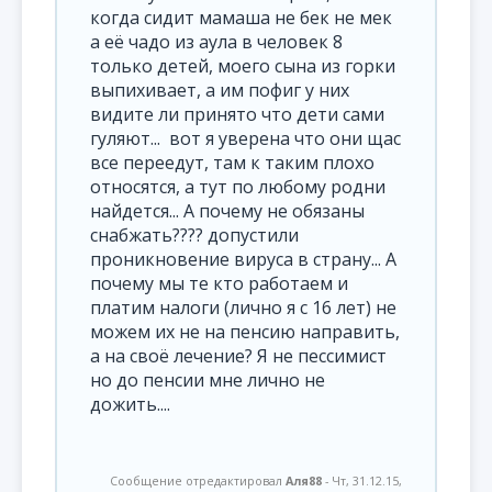
когда сидит мамаша не бек не мек
а её чадо из аула в человек 8
только детей, моего сына из горки
выпихивает, а им пофиг у них
видите ли принято что дети сами
гуляют... вот я уверена что они щас
все переедут, там к таким плохо
относятся, а тут по любому родни
найдется... А почему не обязаны
снабжать???? допустили
проникновение вируса в страну... А
почему мы те кто работаем и
платим налоги (лично я с 16 лет) не
можем их не на пенсию направить,
а на своё лечение? Я не пессимист
но до пенсии мне лично не
дожить....
Сообщение отредактировал
Аля88
-
Чт, 31.12.15,