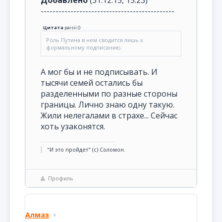
Добавлено
(31.12.15, 15:23)
---------------------------------------------
Цитата
paisii
(
)
Роль Путина в нем сводится лишь к
формальному подписанию.
А мог бы и не подписывать. И
тысячи семей остались бы
разделенными по разные стороны
границы. Лично знаю одну такую.
Жили нелегалами в страхе... Сейчас
хоть узаконятся.
"И это пройдет" (с) Соломон.
Профиль
Алмаз