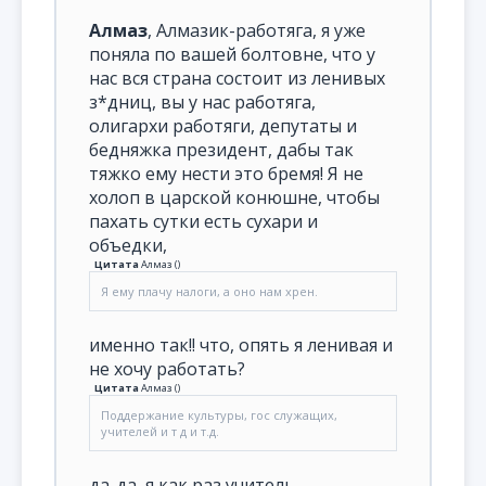
Алмаз
, Алмазик-работяга, я уже
поняла по вашей болтовне, что у
нас вся страна состоит из ленивых
з*дниц, вы у нас работяга,
олигархи работяги, депутаты и
бедняжка президент, дабы так
тяжко ему нести это бремя! Я не
холоп в царской конюшне, чтобы
пахать сутки есть сухари и
объедки,
Цитата
Алмаз
(
)
Я ему плачу налоги, а оно нам хрен.
именно так!! что, опять я ленивая и
не хочу работать?
Цитата
Алмаз
(
)
Поддержание культуры, гос служащих,
учителей и т д и т.д.
да-да, я как раз учитель-