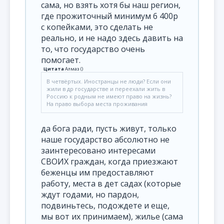
сама, но взять хотя бы наш регион,
где прожиточный минимум 6 400р
с копейками, это сделать не
реально, и не надо здесь давить на
то, что государство очень
помогает.
Цитата
Алмаз
(
)
В четвёртых. Иностранцы не люди? Если они
жили в др государстве и переехали жить в
Россию к родным не имеют право на жизнь?
На право выбора места проживания
да бога ради, пусть живут, только
наше государство абсолютно не
заинтересовано интересами
СВОИХ граждан, когда приезжают
беженцы им предоставляют
работу, места в дет садах (которые
ждут годами, но пардон,
подвиньтесь, подождете и еще,
мы вот их принимаем), жилье (сама