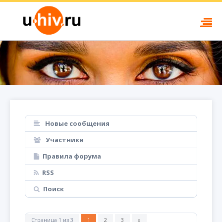
Новые сообщения
Участники
Правила форума
RSS
Поиск
Страница
1
из
3
1
2
3
»