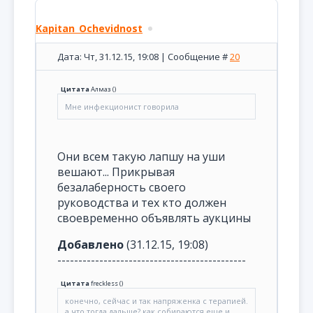
Kapitan_Ochevidnost
Дата: Чт, 31.12.15, 19:08 | Сообщение #
20
Цитата
Алмаз
(
)
Мне инфекционист говорила
Они всем такую лапшу на уши
вешают... Прикрывая
безалаберность своего
руководства и тех кто должен
своевременно объявлять аукцины
Добавлено
(31.12.15, 19:08)
---------------------------------------------
Цитата
freckless
(
)
конечно, сейчас и так напряженка с терапией.
а что тогда дальше? как собираются еще и