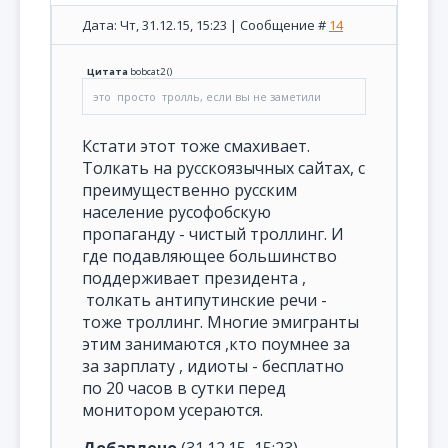
Дата: Чт, 31.12.15, 15:23 | Сообщение #
14
Цитата
bobcat2
(
)
это просто тролль, если вы не заметили
Кстати этот тоже смахивает.
Толкать на русскоязычных сайтах, с
преимущественно русским
население русофобскую
пропаганду - чистый троллинг. И
где подавляющее большинство
поддерживает президента ,
толкать антипутинские речи -
тоже троллинг. Многие эмигранты
этим занимаются ,кто поумнее за
за зарплату , идиоты - бесплатно
по 20 часов в сутки перед
монитором усераются.