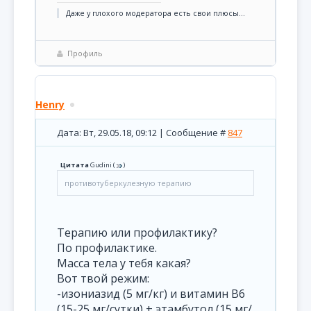
Даже у плохого модератора есть свои плюсы...
Профиль
Henry
Дата: Вт, 29.05.18, 09:12 | Сообщение #
847
Цитата
Gudini
(
)
противотуберкулезную терапию
Терапию или профилактику?
По профилактике.
Масса тела у тебя какая?
Вот твой режим:
-изониазид (5 мг/кг) и витамин В6
(15-25 мг/сутки) + этамбутол (15 мг/