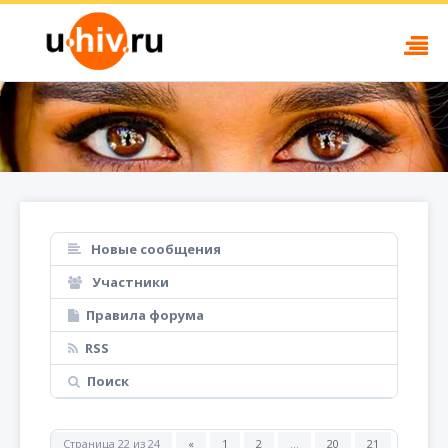
Новые сообщения
Участники
Правила форума
RSS
Поиск
Страница
22
из
24
«
1
2
…
20
21