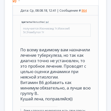
DJ
Дата: Ср, 08.08.18, 12:41 | Сообщение #
864
Цитата
Alenushka
(
)
получается Изониазид 1т;Изокомб
5т;Этамбутол 1т
По всему видимому вам назначили
лечение туберкулеза, но так как
диагноз точно не установлен, то
это пробное лечение. Проводят с
целью оценки динамики при
неясной этиологии.
Витамин В6 добавить как
минимум обязательно, а лучше всю
группу В..
Кушай лена, поправляйся))
Даже у плохого модератора есть свои плюсы...