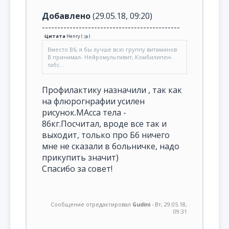
Добавлено
(29.05.18, 09:20)
---------------------------------------------
Цитата
Henry
(
)
Вместо В6, я бы лучше всю группу витаминов
В принимал- Нейромультивит, Комбилипен-
табс...
Профилактику назначили , так как
на флюрогнрафии усилен
рисунок.МАсса тела -
86кг.Посчитал, вроде все так и
выходит, только про Б6 ничего
мне не сказали в больничке, надо
прикупить значит)
Спасибо за совет!
Сообщение отредактировал
Gudini
-
Вт, 29.05.18,
09:31