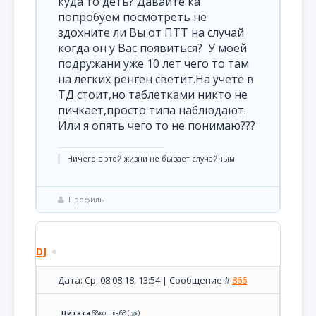
куда то деть? Давайте ка
попробуем посмотреть не
здохните ли Вы от ПТТ на случай
когда он у Вас появиться? У моей
подружани уже 10 лет чего то там
на легких ренген светит.На учете в
ТД стоит,но таблетками никто не
пичкает,просто типа наблюдают.
Или я опять чего то не понимаю???
Ничего в этой жизни не бывает случайным
Профиль
DJ
Дата: Ср, 08.08.18, 13:54 | Сообщение #
866
Цитата
68кошка68
(
)