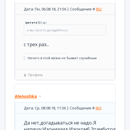
Дата: Пн, 06.08.18, 21:56 | Сообщение #
862
Цитата
DJ
(
)
а вы просто догадайтесь)
с трех раз...
Ничего в этой жизни не бывает случайным
Профиль
Alenushka
Дата: Ср, 08.08.18, 11:36 | Сообщение #
863
Да нет,догадываться не надо..Я
напишу.Изониазид,Изокомб,Этамбутол..И