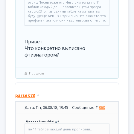
отриц.Посев тоже отр.Чего они тогда по 11
таблов каждый день прописали..(три правда
карсил)Это я за одними таблетками питаться
буду..)))ещё АРВТ 3 штуки пью.Что скажете?это
профилактика или они недоговаривают что то.
Привет.
Что конкретно выписано
фтизиатором?
Профиль
parsek73
Дата: Пн, 06.08.18, 19:45 | Сообщение #
860
Цитата
Alenushka
(
)
по 11 таблов каждый день прописали..