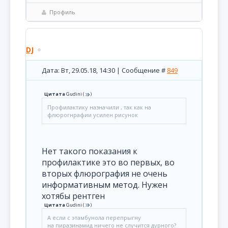
Профиль
DJ
Дата: Вт, 29.05.18, 14:30 | Сообщение #
849
Цитата
Gudini
(
)
Профилактику назначили , так как на
флюрогнрафии усилен рисунок
Нет такого показания к
профилактике это во первых, во
вторых флюрография не очень
информативным метод. Нужен
хотябы рентген
Цитата
Gudini
(
)
А если с этамбунола перепрыгну
на пиразинамид ничего не случится дурного?