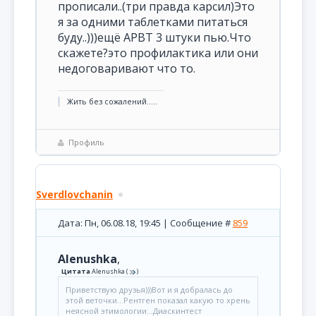
прописали..(три правда карсил)Это
я за одними таблетками питаться
буду..)))ещё АРВТ 3 штуки пью.Что
скажете?это профилактика или они
недоговаривают что то.
Жить без сожалений.....
Профиль
Sverdlovchanin
Дата: Пн, 06.08.18, 19:45 | Сообщение #
859
Alenushka
,
Цитата
Alenushka
(
)
Приветствую друзья)))Вот и я добралась до
этой веточки...Рентген показал какую то хрень
неясной этимологии...Диаскинтест