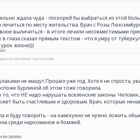
тельно ждала чуда - поскорей бы выбраться из этой бо
 а лечиться по месту жительства. Врач с Розы Люксимбур
авное выличиться - в итоге лечили несовместимыми пре
е в глаза сказал прямым текстом - что я умру от туберку
урок жизни)))
НОТ
)
административная перспектива
улаками не машут.Прошёл уже год. Хотя я не спроста, уви
госпоже Бурлиной об этом тоже говорила.
в то, что НЕ надо нарушать вселенские законы. Человек
может быть счастливым и здоровым. Врач, которые нена
а и буду говорить - на камскуюю не нужно ложить обы
она среди наркоманов и бомжей.
24 ВН 2000000