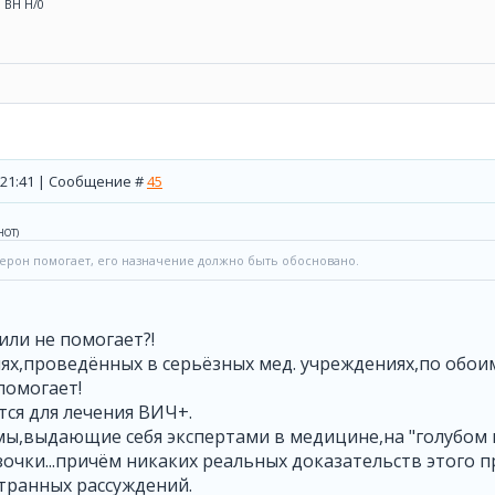
0 ВН Н/0
, 21:41 | Сообщение #
45
НОТ
)
ерон помогает, его назначение должно быть обосновано.
или не помогает?!
иях,проведённых в серьёзных мед. учреждениях,по обо
помогает!
ся для лечения ВИЧ+.
мы,выдающие себя экспертами в медицине,на "голубом г
очки...причём никаких реальных доказательств этого п
транных рассуждений.