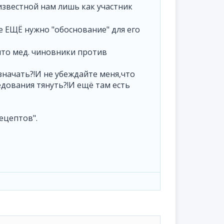
известной нам лишь как участник
е ЕЩЁ нужно "обоснование" для его
что мед. чиновники против
азначать?!И не убеждайте меня,что
едования тянуть?!И ещё там есть
ецептов".