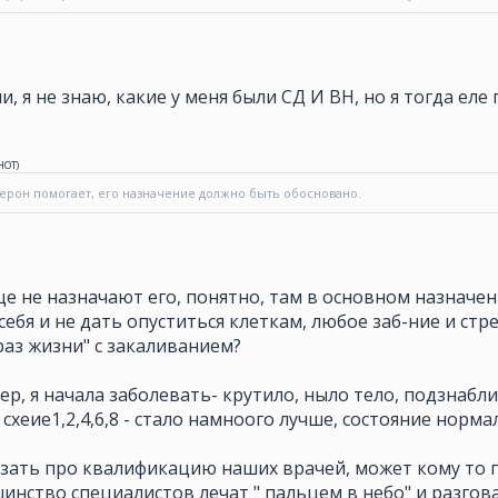
ми, я не знаю, какие у меня были СД И ВН, но я тогда ел
НОТ
)
ерон помогает, его назначение должно быть обосновано.
е не назначают его, понятно, там в основном назначен
ебя и не дать опуститься клеткам, любое заб-ние и стре
аз жизни" с закаливанием?
р, я начала заболевать- крутило, ныло тело, подзнабли
схеие1,2,4,6,8 - стало намноого лучше, состояние норма
азать про квалификацию наших врачей, может кому то п
инство специалистов лечат " пальцем в небо" и разгова