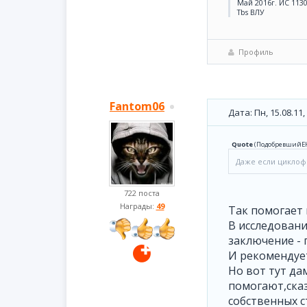
Май 2016г. ИС 113
Tbs ВЛУ
Профиль
Fantom06
Дата: Пн, 15.08.11
Quote
(
ПодобревшийЕ
Даже если циклоф
722 поста
Награды:
49
Так помогает 
В исследован
заключение - 
И рекомендует
Но вот тут да
помогают,сказ
собственных с