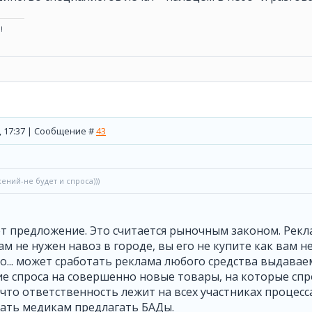
!
1, 17:37 | Сообщение #
43
ений-не будет и спроса)))
т предложение. Это считается рыночным законом. Рекл
вам не нужен навоз в городе, вы его не купите как вам н
о... может сработать реклама любого средства выдаваем
 спроса на совершенно новые товары, на которые спр
что ответственность лежит на всех участниках процесса
ать медикам предлагать БАДы.