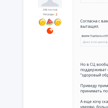
246 постов
Награды:
3
Согласна с ва
вытащил.
Quote
(
ПодобревшийЕ
Даже если циклоф
Но в СЦ вообщ
поддерживат с
"здоровый обр
Приведу приме
принимать по 
А еще хочу ск
уверяю, больш