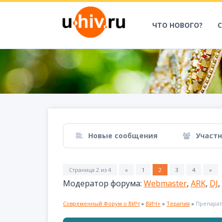
ЧТО НОВОГО?
Новые сообщения
Участ
Страница
2
из
4
«
1
2
3
4
»
Модератор форума:
Webmaster
,
ARK
,
DJ
,
Современный Форум о ВИЧ
»
ВИЧ+
»
Терапия
»
Препара