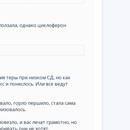
е ползала, однако циклоферон
ия теры при низком СД, но как
сс и понеслось. Или все ведут
вало, горло першило, стала сама
лизовалось.
овезло, и вас лечат грамотно, но
ривать они не хотят.