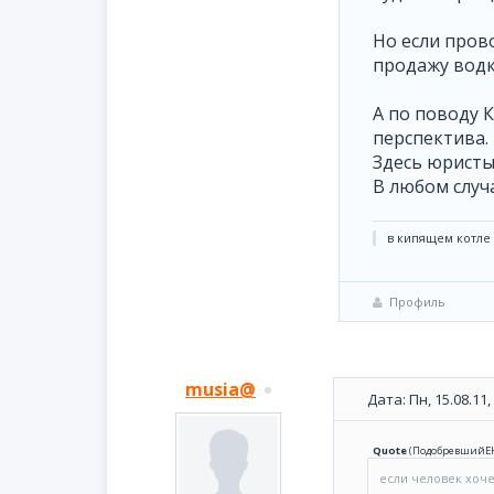
Но если пров
продажу водк
А по поводу 
перспектива. 
Здесь юристы 
В любом случ
в кипящем котле 
Профиль
musia@
Дата: Пн, 15.08.11
Quote
(
ПодобревшийЕ
если человек хоч