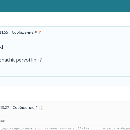
, 21:55 | Сообщение #
41
ki
znachit pervoi linii ?
, 13:27 | Сообщение #
42
НОТ
)
ерон спрашивают те, кто не хочет начинать ВААРТ (это по опыту моего общен