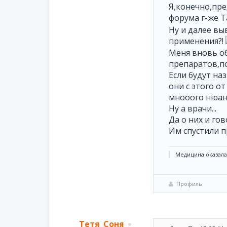
Я,конечно,пре
форума г-же 
Ну и далее вы
применения?!
Меня вновь об
препаратов,п
Если будут на
они с этого о
мнооого нюанс
Ну а врачи...
Да о них и го
Им спустили п
Медицина оказалас
Профиль
Тетя_Соня