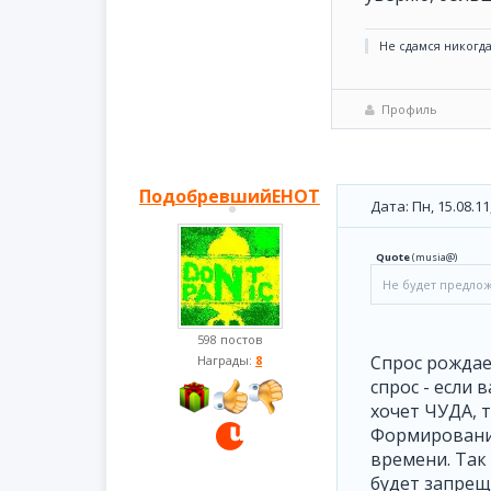
Не сдамся никогда
Профиль
ПодобревшийЕНОТ
Дата: Пн, 15.08.1
Quote
(
musia@
)
Не будет предлож
598 постов
Спрос рождае
Награды:
8
спрос - если 
хочет ЧУДА, т
Формирование
времени. Так 
будет запрещ