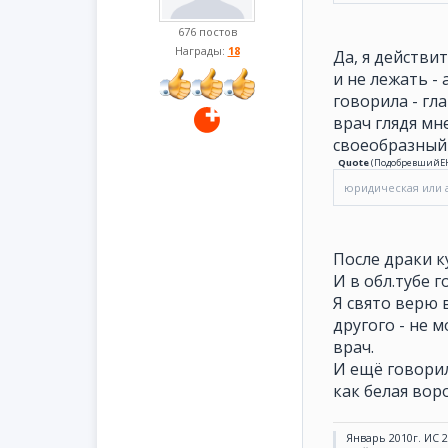
676 постов
Награды:
18
Да, я действи
и не лежать -
говорила - гл
врач глядя мн
своеобразный 
Quote
(
ПодобревшийЕ
юридическая или 
После драки к
И в обл.тубе 
Я свято верю 
другого - не 
врач.
И ещё говорил
как белая вор
Январь 2010г. ИС 