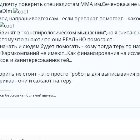
дпочту поверить специалистам ММА им.Сеченова,а не 
TaDIm
вод напрашивается сам - если препарат помогает - како
винят в "конспирологическом мышлении",но я считаю,
отому что знают,что они РЕАЛЬНО помогают.
значать и людям будет помогать - кому тогда теру то н
т Фармкомпаний не имеют...Как финансирования на иссл
ов и заинтересованностей...
ворить не стоит - это просто "роботы для выписывания р
риказ - они и сажают на теру.
ь бессильна - больной выжил...