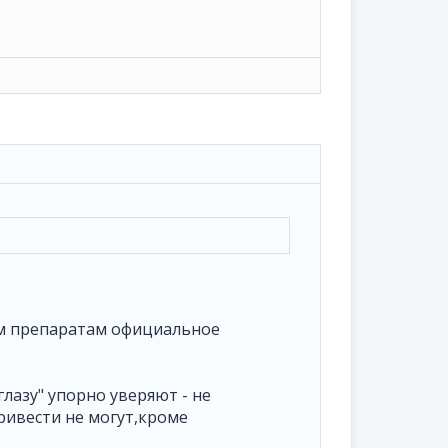
им препаратам официальное
лазу" упорно уверяют - не
ривести не могут,кроме