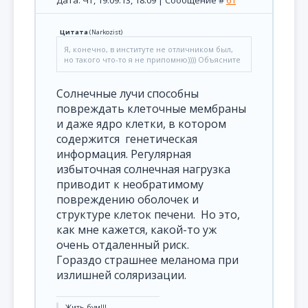
Дата: Чт, 19.09.13, 18:09 | Сообщение #
61
Цитата
(
Narkozist
)
Я, конечно, в институте не отличником был,
но такого что-то я не припомню)))) Объясните
Солнечные лучи способны
повреждать клеточные мембраны
и даже ядро клетки, в котором
содержится генетическая
информация. Регулярная
избыточная солнечная нагрузка
приводит к необратимому
повреждению оболочек и
структуре клеток печени. Но это,
как мне кажется, какой-то уж
очень отдаленный риск.
Гораздо страшнее меланома при
излишней соляризации.
Жить бум!!!