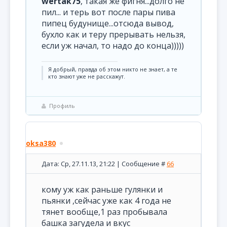
wertak75
, такая же фигня...долго не
пил... и терь вот после пары пива
пипец будунище...отсюда вывод,
бухло как и теру прерывать нельзя,
если уж начал, то надо до конца)))))
Я добрый, правда об этом никто не знает, а те
кто знают уже не расскажут.
Профиль
oksa380
Дата: Ср, 27.11.13, 21:22 | Сообщение #
66
кому уж как раньше гулянки и
пьянки ,сейчас уже как 4 года не
тянет вообще,1 раз пробывала
башка загудела и вкус