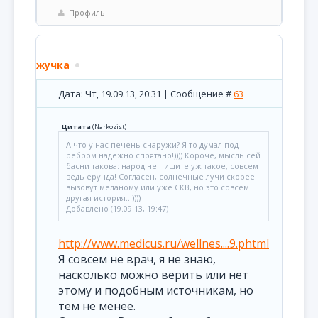
Профиль
жучка
Дата: Чт, 19.09.13, 20:31 | Сообщение #
63
Цитата
(
Narkozist
)
А что у нас печень снаружи? Я то думал под
ребром надежно спрятано!)))) Короче, мысль сей
басни такова: народ не пишите уж такое, совсем
ведь ерунда! Согласен, солнечные лучи скорее
вызовут меланому или уже СКВ, но это совсем
другая история...))))
Добавлено (19.09.13, 19:47)
http://www.medicus.ru/wellnes....9.phtml
Я совсем не врач, я не знаю,
насколько можно верить или нет
этому и подобным источникам, но
тем не менее.