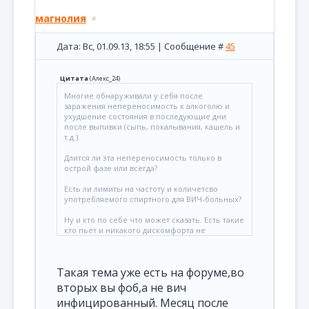
магнолия
Дата: Вс, 01.09.13, 18:55 | Сообщение #
45
Цитата
(
Алекс_24
)
Многие обнаруживали у себя после
заражения непереносимость к алкоголю и
ухудшение состояния в последующие дни
после выпивки (сыпь, покалывания, кашель и
т.д.).
Длится ли эта непереносимость только в
острой фазе или всегда?
Есть ли лимиты на частоту и количетсво
употребляемого спиртного для ВИЧ-больных?
Ну и кто по себе что может сказать. Есть такие
кто пьёт и никакого дискомфорта не
ощущает?
Такая тема уже есть на форуме,во
вторых вы фоб,а не вич
инфицированный. Месяц после