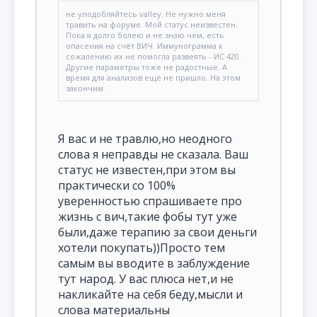
не уподобляйтесь valley. Не нужно меня
травить на форуме. Мой статус неизвестен.
Пока я долго болею и не знаю чем, есть
опасения на счёт ВИЧ. Иммунограмма к
сожалению их не помогла развеять - ИС 420.
Другие параметры тоже не радостные. А
время для анализов ещё не пришло. На этом
закончим.
Я вас и не травлю,но неодного
слова я неправды не сказала. Ваш
статус не известен,при этом вы
практически со 100%
уверенностью спрашиваете про
жизнь с вич,такие фобы тут уже
были,даже терапию за свои деньги
хотели покупать))Просто тем
самым вы вводите в заблуждение
тут народ. У вас плюса нет,и не
накликайте на себя беду,мысли и
слова материальны