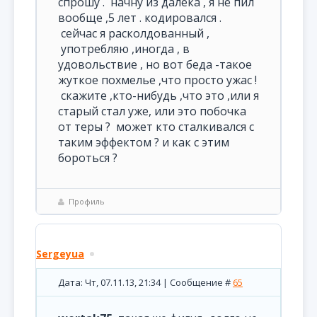
спрошу . начну из далека , я не пил
вообще ,5 лет . кодировался .
сейчас я расколдованный ,
употребляю ,иногда , в
удовольствие , но вот беда -такое
жуткое похмелье ,что просто ужас !
скажите ,кто-нибудь ,что это ,или я
старый стал уже, или это побочка
от теры ? может кто сталкивался с
таким эффектом ? и как с этим
бороться ?
Профиль
Sergeyua
Дата: Чт, 07.11.13, 21:34 | Сообщение #
65