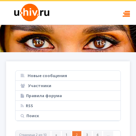
Новые сообщения
Участники
Правила форума
RSS
Поиск
Страница
2
из
10
«
1
2
3
4
…