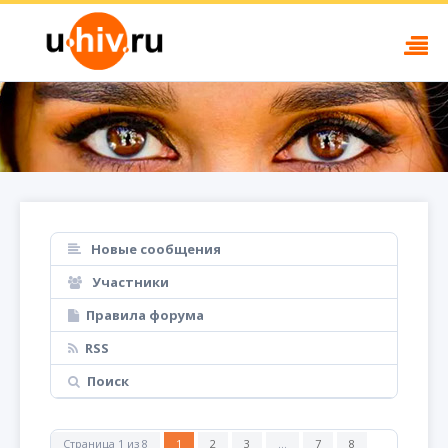
Новые сообщения
Участники
Правила форума
RSS
Поиск
Страница
1
из
8
1
2
3
…
7
8