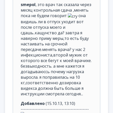
smepol
, это врач так сказала через
месяц контрольная сдача ,менять
пока не будем говорит
она
видишь ли в отпуск уходит вот
после отпуска моего и
сдашь..кащунство да? завтра я
наверно приму меры,то есть буду
настаивать на срочной
пересдаче.менять врача? у нас 2
инфекциониста,второй мужик от
которого все бегут к моей врачихе.
безвыходность. а мне кажется я
догадываюссь почему нагрузка
выросла. я поправилась на 10
кг,соответственно дозировка
видекса должна быть больше я
инструкции смотрела сегодня...
Добавлено
(15.10.13, 13:10)
---------------------------------------------