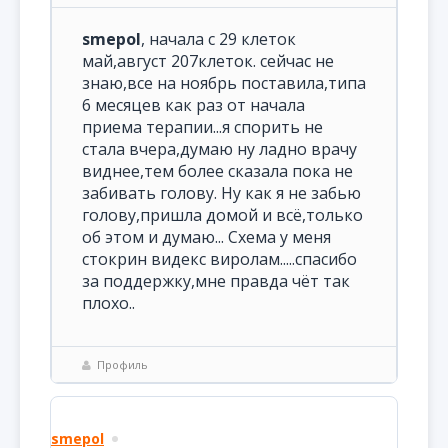
smepol
, начала с 29 клеток
май,август 207клеток. сейчас не
знаю,все на ноябрь поставила,типа
6 месяцев как раз от начала
приема терапии...я спорить не
стала вчера,думаю ну ладно врачу
виднее,тем более сказала пока не
забивать голову. Ну как я не забью
голову,пришла домой и всё,только
об этом и думаю... Схема у меня
стокрин видекс виролам.....спасибо
за поддержку,мне правда чёт так
плохо..
Профиль
smepol