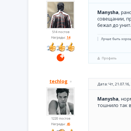
Manysha
, ран
совещании, пр
бежал до унит
514 постов
Награды:
14
Лучше быть хорош
Профиль
techlog
Дата: Чт, 21.07.16
Manysha
, нор
тошнило так в
1220 постов
Награды:
45