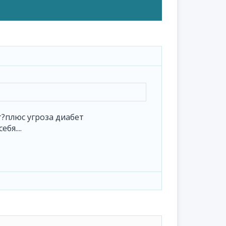
т?плюс угроза диабет
бя....