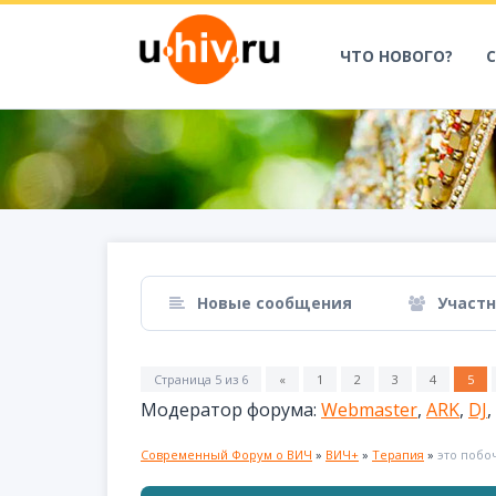
ЧТО НОВОГО?
Новые сообщения
Участ
Страница
5
из
6
«
1
2
3
4
5
Модератор форума:
Webmaster
,
ARK
,
DJ
,
Современный Форум о ВИЧ
»
ВИЧ+
»
Терапия
»
это побоч