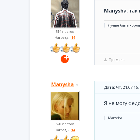
Manysha
, так
Лучше быть хорош
514 постов
Награды:
14
Профиль
Manysha
Дата: Чт, 21.07.16
Я не могу с ед
Manysha
628 постов
Награды:
14