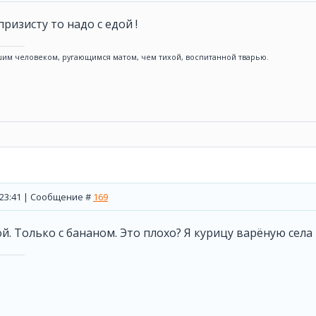
 призисту то надо с едой !
им человеком, ругающимся матом, чем тихой, воспитанной тварью.
, 23:41 | Сообщение #
169
ой. Только с бананом. Это плохо? Я курицу варёную села 