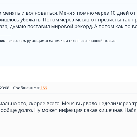
о менять и волноваться. Меня я помню через 10 дней от
ишлось убежать. Потом через месяц от презисты так прон
аза, думаю поставил мировой рекорд. А потом как то вс
им человеком, ругающимся матом, чем тихой, воспитанной тварью.
, 23:08 | Сообщение #
166
мально это, скорее всего. Меня вырвало недели через т
ообще долго. Ну может инфекция какая кишечная. Набл