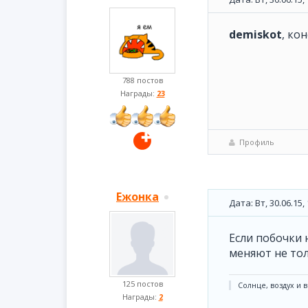
demiskot
, ко
788 постов
Награды:
23
Профиль
Ежонка
Дата: Вт, 30.06.15
Если побочки 
меняют не тол
125 постов
Солнце, воздух и 
Награды:
2