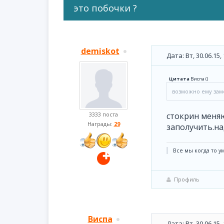
это побочки ?
demiskot
Дата: Вт, 30.06.15
Цитата
Виспа
(
)
возможно ему заме
3333 поста
стокрин меняю
Награды:
29
заполучить.над
Все мы когда то у
Профиль
Виспа
Дата: Вт, 30.06.15