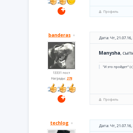
Профиль
banderas
Дата: Чт, 21.07.16
Manysha
, сып
"И это пройдет" (с
13331 пост
Награды:
278
Профиль
techlog
Дата: Чт, 21.07.16