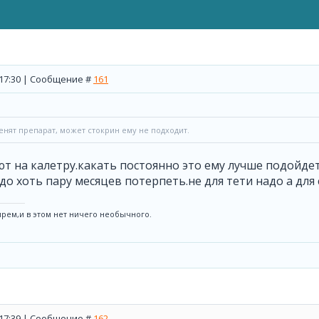
, 17:30 | Сообщение #
161
нят препарат, может стокрин ему не подходит.
т на калетру.какать постоянно это ему лучше подойде
о хоть пару месяцев потерпеть.не для тети надо а для се
мрем,и в этом нет ничего необычного.
, 17:39 | Сообщение #
162