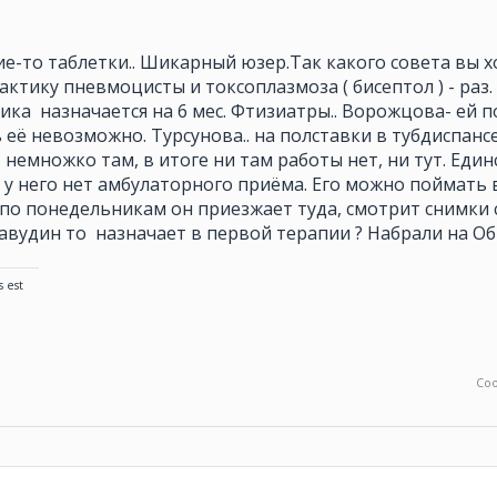
кие-то таблетки.. Шикарный юзер.Так какого совета вы 
тику пневмоцисты и токсоплазмоза ( бисептол ) - раз.
ка назначается на 6 мес. Фтизиатры.. Ворожцова- ей по
её невозможно. Турсунова.. на полставки в тубдиспанс
 немножко там, в итоге ни там работы нет, ни тут. Ед
 у него нет амбулаторного приёма. Его можно поймать 
 по понедельникам он приезжает туда, смотрит снимки
тавудин то назначает в первой терапии ? Набрали на О
s est
Со