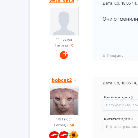
veta_veta
Дата: Ср, 18.06.14
Они отменили.
14 постов
Награды:
0
Профиль
bobcat2
Дата: Ср, 18.06.14
Цитата
veta_veta
(
)
Получаю ритоновир
1491 пост
Цитата
veta_veta
(
)
Награды:
58
И фтизиатр выписы