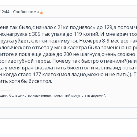
, 12:44 | Сообщение #
4
меня так было,с начало с 21кл поднялось до 129,а потом 
но,нагрузка с 305 тыс упала до 119 копий. И мне врач т
рузка уйдет,клетки поднимутся. Но,через 8-9 мес все та
огического ответа у меня калетра была заменена на ре
 итоге я пока еще даже до 200 не шагнула,очень сложно
ротивотубной терры. Почему так быстро отменили?(или 
,а у меня врач сказала пить бисептол и изониазид пока н
 когда стало 177 клеток(мол ладно,можно и не пить)). Т
ть хотя бы бисептол.
рдии, большинство жизненных проклятий могут стать дарами".