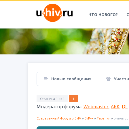
ЧТО НОВОГО?
Новые сообщения
Участ
Страница
1
из
1
1
Модератор форума:
Webmaster
,
ARK
,
DJ
,
Современный Форум о ВИЧ
»
ВИЧ+
»
Терапия
»
очень ср