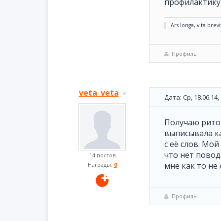
профилактику
Ars longa, vita brevi
Профиль
veta_veta
Дата: Ср, 18.06.14
Получаю ритон
выписывала ка
с её слов. Мо
что нет повод
14 постов
мне как то не
Награды:
0
Профиль