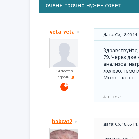
очень срочно нужен совет
veta_veta
Дата: Ср, 18.06.14
Здравствуйте,
79. Через две
анализов: нагр
железо, гемогл
14 постов
Может кто то 
Награды:
0
Профиль
bobcat2
Дата: Ср, 18.06.14
Цитата
veta_veta
(
)