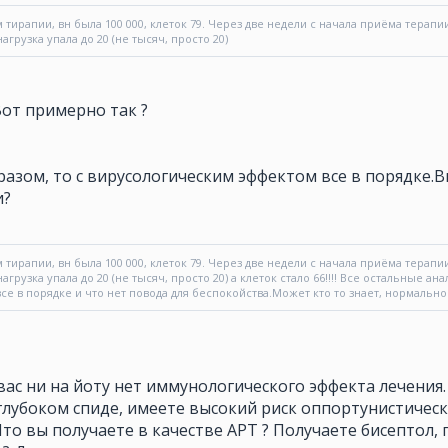
 тирапии, вн была 100 000, клеток 79. Через две недели с начала приёма терапии
агрузка упала до 20 (не тысяч, просто 20)
Вот примерно так ?
разом, то с вирусологическим эффектом все в порядке.В
и?
 тирапии, вн была 100 000, клеток 79. Через две недели с начала приёма терапии
агрузка упала до 20 (не тысяч, просто 20) а клеток стало 66!!!! Все остальные ана
все в порядке и что нет повода для беспокойства.Может кто то знает, нормально 
У вас ни на йоту нет иммунологического эффекта лечения.
глубоком спиде, имеете высокий риск оппортунистичес
то вы получаете в качестве АРТ ? Получаете бисептол