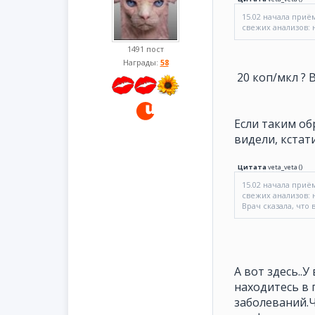
15.02 начала приём
свежих анализов: н
1491 пост
Награды:
58
20 коп/мкл ? 
Если таким об
видели, кстат
Цитата
veta_veta
(
)
15.02 начала приём
свежих анализов: н
Врач сказала, что 
А вот здесь..
находитесь в 
заболеваний.Ч