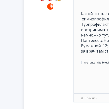
Какой-то.. ка
химиопрофилак
Тубпрофилакти
воспринимать 
немножко тут,
Пантелеев. Но
Бумажной, 12;
за врач там с
Ars longa, vita brevi
Профиль