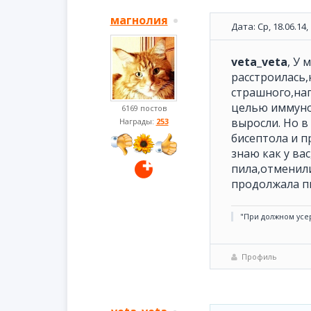
магнолия
Дата: Ср, 18.06.14
veta_veta
, У 
расстроилась,
страшного,наг
целью иммунол
6169 постов
выросли. Но в
Награды:
253
бисептола и п
знаю как у вас
пила,отменили
продолжала пи
"При должном усе
Профиль