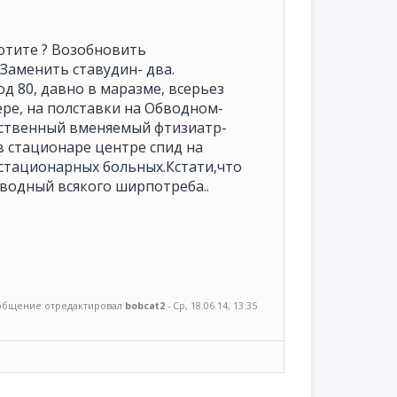
хотите ? Возобновить
 Заменить ставудин- два.
д 80, давно в маразме, всерьез
ере, на полставки на Обводном-
инственный вменяемый фтизиатр-
в стационаре центре спид на
 стационарных больных.Кстати,что
бводный всякого ширпотреба..
общение отредактировал
bobcat2
-
Ср, 18.06.14, 13:35