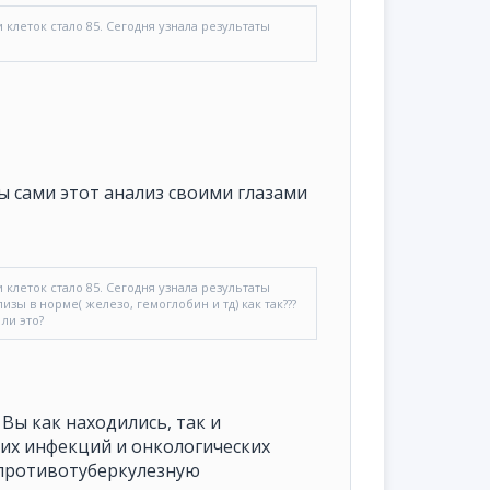
 клеток стало 85. Сегодня узнала результаты
ы сами этот анализ своими глазами
 клеток стало 85. Сегодня узнала результаты
лизы в норме( железо, гемоглобин и тд) как так???
ли это?
 Вы как находились, так и
ких инфекций и онкологических
, противотуберкулезную