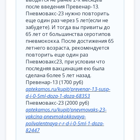
после введения Превенар-13.
Пневмовакс-23 нужно повторить
еще один раз через 5 лет(если не
забудете). И тогда вы привиты до
65 лет от большинства серотипов
пневмококка. После достижения 65
летнего возраста, рекомендуется
повторить еще один раз
Пневмовакс23, при условии что
последняя вакцинация ею была
сделана более 5 лет назад.
Превенар-13 (1700 руб)
aptekamos.ru/kupit/prevenar-13-susp-
d-i-0-5ml-doza-1-doza-68353
Пневмовакс-23 (2000 руб)
aptekamos.ru/kupit/pnevmovaks-23-
vakcina-pnevmokokkovaya-
polivalentnaya-r-r-d-i-0-5ml-1-doza-
82447