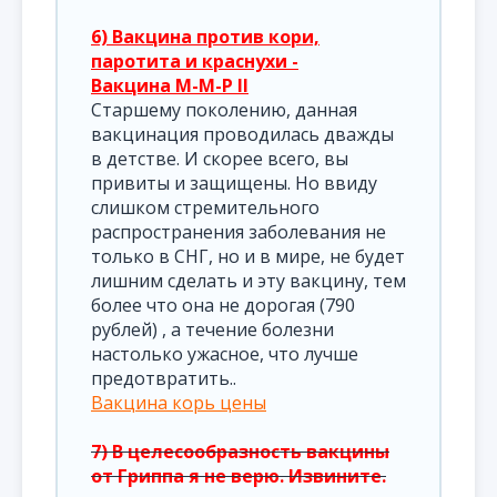
6) Вакцина против кори,
паротита и краснухи -
Вакцина М-М-Р II
Старшему поколению, данная
вакцинация проводилась дважды
в детстве. И скорее всего, вы
привиты и защищены. Но ввиду
слишком стремительного
распространения заболевания не
только в СНГ, но и в мире, не будет
лишним сделать и эту вакцину, тем
более что она не дорогая (790
рублей) , а течение болезни
настолько ужасное, что лучше
предотвратить..
Вакцина корь цены
7) В целесообразность вакцины
от Гриппа я не верю. Извините.