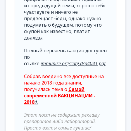
из предыдущей темы, хорошо себя
чувствуете и ничего не
предвещает беды, однако нужно
подумать о будущем, потому что
скупой как известно, платит
дважды.
Полный перечень вакцин доступен
по
ссылке
immunize.org/catg.d/p4041.pdf
Собрав воедино все доступные на
начало 2018 года знания,
получилась тема о
Самой
современной ВАКЦИНАЦИИ -
2018
:\
Этот пост не содержит рекламу
препаратов либо лабораторий.
Просто взяты самые лучшие/