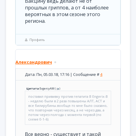
Вакцину ведь делают не от
прошлых гриппов, а от 4 наиболее
вероятных в этом сезоне этого
региона.
Профиль
Александрович
Дата: Пн, 05.03.18, 17:16 | Сообщение #
4
Цитата
EvgeniyAM
(
)
поставил прививку против гепатита В Engerix-B
- неделю были в 2 раза повышены АЛТ, АСТ и
все билирубины.вообще-то мне было сказано,
что повторная через месяц, а не через два, а
потом через полгода с момента первой (по
схеме 0-1-6).
Все верно - существует и такой