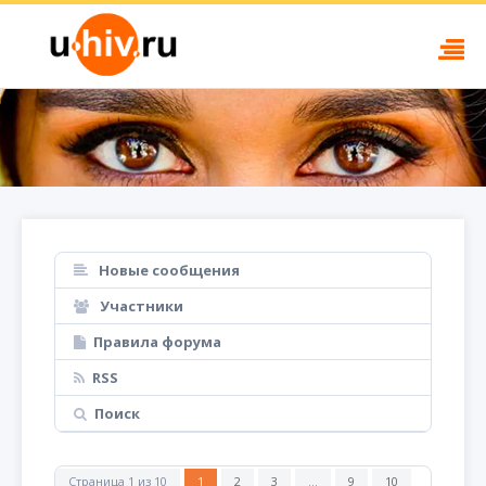
Новые сообщения
Участники
Правила форума
RSS
Поиск
Страница
1
из
10
1
2
3
…
9
10