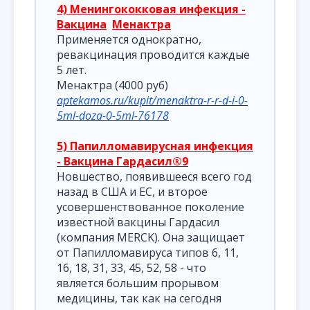
4) Менингококковая инфекция -
Вакцина
Менактра
Применяется однократно,
ревакцинация проводится каждые
5 лет.
Менактра (4000 руб)
aptekamos.ru/kupit/menaktra-r-r-d-i-0-
5ml-doza-0-5ml-76178
5) Папилломавирусная инфекция
- Вакцина Гардасил®9
Новшество, появившееся всего год
назад в США и ЕС, и второе
усовершенствованное поколение
известной вакцины Гардасил
(компания MERCK). Она защищает
от Папилломавируса типов 6, 11,
16, 18, 31, 33, 45, 52, 58 - что
является большим прорывом
медицины, так как на сегодня