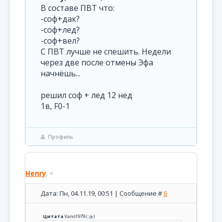
В составе ПВТ что:
-соф+дак?
-соф+лед?
-соф+вел?
С ПВТ лучше не спешить. Недели
через две после отмены Эфа
начнёшь...
решил соф + лед 12 нед
1в, F0-1
Профиль
Henry
Дата: Пн, 04.11.19, 00:51 | Сообщение #
6
Цитата
Vano1979
(
)