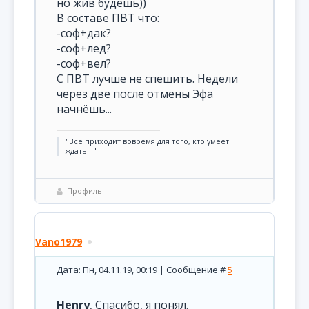
но жив будешь))
В составе ПВТ что:
-соф+дак?
-соф+лед?
-соф+вел?
С ПВТ лучше не спешить. Недели
через две после отмены Эфа
начнёшь...
"Всё приходит вовремя для того, кто умеет
ждать..."
Профиль
Vano1979
Дата: Пн, 04.11.19, 00:19 | Сообщение #
5
Henry
, Спасибо, я понял.