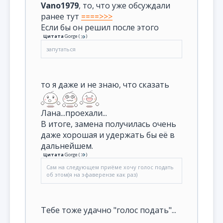
Vano1979
, то, что уже обсуждали
ранее тут
====>>>
Если бы он решил после этого
Цитата
Gorge
(
)
запутаться
то я даже и не знаю, что сказать
Лана...проехали...
В итоге, замена получилась очень
даже хорошая и удержать бы её в
дальнейшем.
Цитата
Gorge
(
)
Сам на следующем приёме хочу голос подать
об этом(я на эфаверензе как раз)
Тебе тоже удачно "голос подать"...