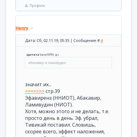
Профиль
Henry
Дата: Сб, 02.11.19, 05:35 | Сообщение #
4
Цитата
Vano1979
(
)
абакавир и ламивудин
значит их...
====>>>
стр.39
Эфавиренз (ННИОТ), Абакавир,
Ламивудин (НИОТ).
Хотя, можно этого и не делать, т.е.
просто день в день. Эф. убрал,
Тивикай поставил. Словишь,
скорее всего, эффект наложения,