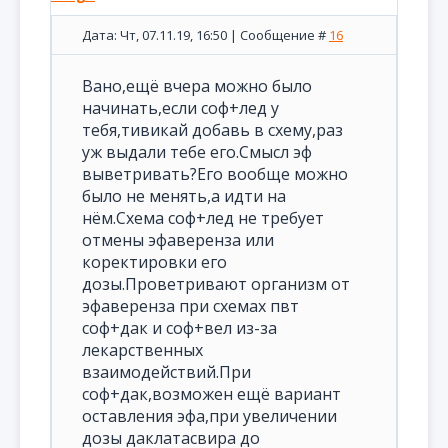
Дата: Чт, 07.11.19, 16:50 | Сообщение #
16
Вано,ещё вчера можно было
начинать,если соф+лед у
тебя,тивикай добавь в схему,раз
уж выдали тебе его.Смысл эф
выветривать?Его вообще можно
было не менять,а идти на
нём.Схема соф+лед не требует
отмены эфаверенза или
коректировки его
дозы.Проветривают организм от
эфаверенза при схемах пвт
соф+дак и соф+вел из-за
лекарственных
взаимодействий.При
соф+дак,возможен ещё вариант
оставления эфа,при увеличении
дозы даклатасвира до