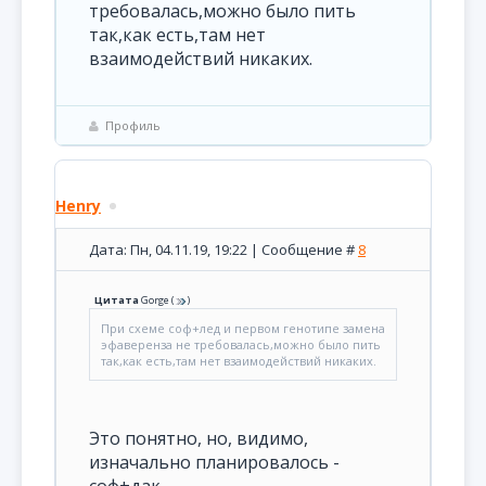
требовалась,можно было пить
так,как есть,там нет
взаимодействий никаких.
Профиль
Henry
Дата: Пн, 04.11.19, 19:22 | Сообщение #
8
Цитата
Gorge
(
)
При схеме соф+лед и первом генотипе замена
эфаверенза не требовалась,можно было пить
так,как есть,там нет взаимодействий никаких.
Это понятно, но, видимо,
изначально планировалось -
соф+дак.