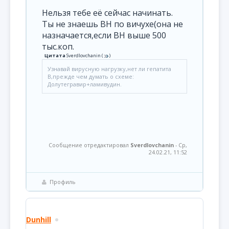
Нельзя тебе её сейчас начинать.
Ты не знаешь ВН по вичухе(она не
назначается,если ВН выше 500
тыс.коп.
Цитата
Sverdlovchanin
(
)
Узнавай вирусную нагрузку,нет ли гепатита
В,прежде чем думать о схеме:
Долутегравир+ламивудин.
Сообщение отредактировал
Sverdlovchanin
-
Ср,
24.02.21, 11:52
Профиль
Dunhill