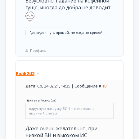
Безусловно. Гадание на кофейной
гуще, иногда до добра не доводит.
Где виден путь прямой, не езди по кривой.
Профиль
Ridik2d2
Дата: Ср, 24.02.21, 14:35 | Сообщение #
18
Цитата
Космос
(
)
вирусную нагрузку ВИЧ + желательно
имунный статусг
Даже очень желательно, при
низкой ВН и высоком ИС