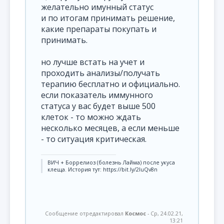
желательно имунный статус
и по итогам принимать решение,
какие препараты покупать и
принимать.
но лучше встать на учет и
проходить анализы/получать
терапию бесплатно и официально.
если показатель иммунного
статуса у вас будет выше 500
клеток - то можно ждать
несколько месяцев, а если меньше
- то ситуация критическая.
ВИЧ + Боррелиоз (болезнь Лайма) после укуса
клеща. История тут: https://bit.ly/2IuQv8n
Сообщение отредактировал
Космос
-
Ср, 24.02.21,
13:21