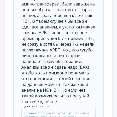
аминотрансфераз , были завышены
почти в 4 раза, гепаторотекторы
не пил, а сразу перешёл к лечению
ПВТ. В твоём случае я бы всё же
сдал все анализы, а уж потом начал
сначала АРВТ, через некоторое
время приступил бы к приёму ПВТ,
не сразу а хотя бы через 1-2 недели
после начала АРВТ, но дело сугубо
лично каждого и некоторые
начинают сразу обе терапии.
Анализы всё же сдать надо (БАК)
чтобы хоть примерно понимать
что происходит с твоей печенью
на данный момент, так же как и
анализ на ИС и ВН. Но если нет
такой возможности то поступай
как тебе удобнее.
Цитата
nikroman
(
)
гепатопротекторы во время терапии, или же
их прием начать после окончания?