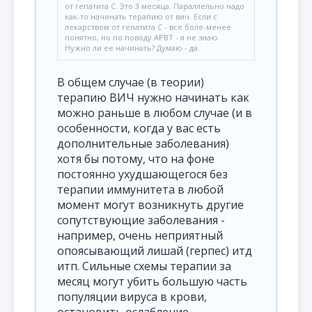
от гепатита C. Это 3 месяца. Параллельно надо
как-то начинать терапию от вич. Если с
лекарством от гепатита C - все боле-менее
понятно, но по поводу АРВТ - я не знаю.
Нужно ли ее начинать? Думаю - да.
В общем случае (в теории)
терапию ВИЧ нужно начинать как
можно раньше в любом случае (и в
особенности, когда у вас есть
дополнительные заболевания)
хотя бы потому, что на фоне
постоянно ухудшающегося без
терапии иммунитета в любой
момент могут возникнуть другие
сопутствующие заболевания -
например, очень неприятный
опоясывающий лишай (герпес) итд
итп. Сильные схемы терапии за
месяц могут убить большую часть
популяции вируса в крови,
остановить ослабление