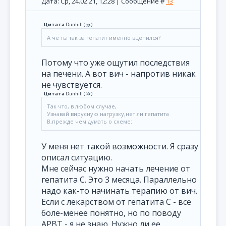
Дата: Ср, 24.02.21, 12:28 | Сообщение #
13
Цитата
Dunhill
(
)
А че ты так за гепатит именно вцепился?
Потому что уже ощутил последствия
на печени. А вот вич - напротив никак
не чувствуется.
Цитата
Dunhill
(
)
Так что, в любом случае,
Узнавай вирусную нагрузку,нет ли гепатита
В,прежде чем думать о схеме:
У меня нет такой возможности. Я сразу
описал ситуацию.
Мне сейчас нужно начать лечение от
гепатита C. Это 3 месяца. Параллельно
надо как-то начинать терапию от вич.
Если с лекарством от гепатита C - все
боле-менее понятно, но по поводу
АРВТ - я не знаю. Нужно ли ее