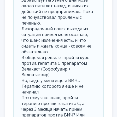
Здравствуйте! Узнал о диагнозе
около пяти лет назад, и никаких
действий не предпринимал... Пока
не почувствовал проблемы с
печенью.
Лихорадочный поиск выхода из
ситуации привел меня осознаю,
что шанс излечения есть, и что
сидеть и ждать конца - совсем не
обязательно.
В общем, я решился пройти курс
против гепатита C препаратом
Велакаст (Софосбувир +
Велпатасвир).
Но, ведь у меня еще и ВИЧ...
Терапию которого я еще и не
начинал.
Поэтому я не знаю, пройти
терапию против гепатита C, а
через 3 месяца начать прием
препаратов против ВИЧ? Или