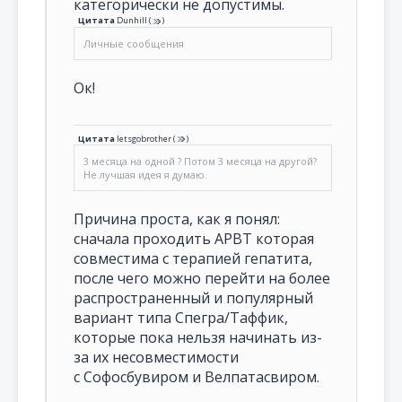
категорически не допустимы.
Цитата
Dunhill
(
)
Личные сообщения
Ок!
Цитата
letsgobrother
(
)
3 месяца на одной ? Потом 3 месяца на другой?
Не лучшая идея я думаю.
Причина проста, как я понял:
сначала проходить АРВТ которая
совместима с терапией гепатита,
после чего можно перейти на более
распространенный и популярный
вариант типа Спегра/Таффик,
которые пока нельзя начинать из-
за их несовместимости
с Софосбувиром и Велпатасвиром.