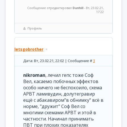
Сообщение отредактировал
Dunhill
-
Вт, 23.02.21,
17:22
Профиль
letsgobrother
Дата: Вт, 23.02.21, 22:02 | Сообщение #
3
nikroman
, лечил гепс тоже Соф
Вел, касаемо побочных эффектов
особо ничего не беспокоило, схема
АРВТ ламивудин, долутегравир
ещё с абакавиром"в обнимку" всё в
норме, "дружит" Соф Вел со
многими схемами АРВТ и этой в
частности. Начинал принимать
ПВТ при плохих показателях