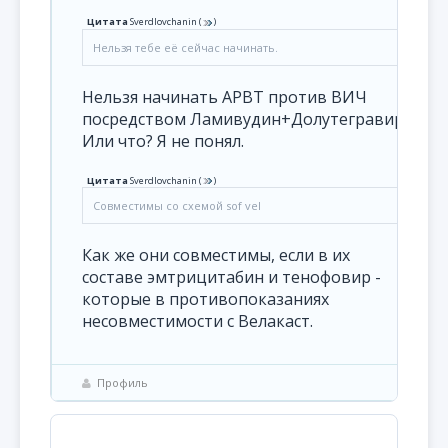
Цитата
Sverdlovchanin
(
)
Нельзя тебе её сейчас начинать.
Нельзя начинать АРВТ против ВИЧ
посредством Ламивудин+Долутегравир?
Или что? Я не понял.
Цитата
Sverdlovchanin
(
)
Совместимы со схемой sof vel
Как же они совместимы, если в их
составе эмтрицитабин и тенофовир -
которые в противопоказаниях
несовместимости с Велакаст.
Профиль