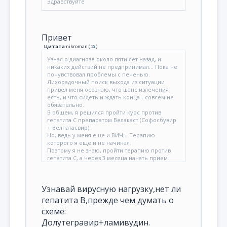
Здравствуйте
Привет
Цитата
nikroman
(
)
Узнал о диагнозе около пяти лет назад, и
никаких действий не предпринимал... Пока не
почувствовал проблемы с печенью.
Лихорадочный поиск выхода из ситуации
привел меня осознаю, что шанс излечения
есть, и что сидеть и ждать конца - совсем не
обязательно.
В общем, я решился пройти курс против
гепатита C препаратом Велакаст (Софосбувир
+ Велпатасвир).
Но, ведь у меня еще и ВИЧ... Терапию
которого я еще и не начинал.
Поэтому я не знаю, пройти терапию против
гепатита C, а через 3 месяца начать прием
препаратов против ВИЧ? Или начать
совместную терапию одновременно.
Я уже знаю, что с Велакастом многие анти-
Узнавай вирусную нагрузку,нет ли
ВИЧ препараты несовместимы, но все же,
есть вариант в виде Ламивудин+Долутегравир.
гепатита В,прежде чем думать о
Подскажите, как мне поступить?
схеме:
Свою вирусную нагрузку обоих инфекций я не
знаю, сдать анализы нет возможности.
Долутегравир+ламивудин.
Скажу, что состояние здоровья среднее,