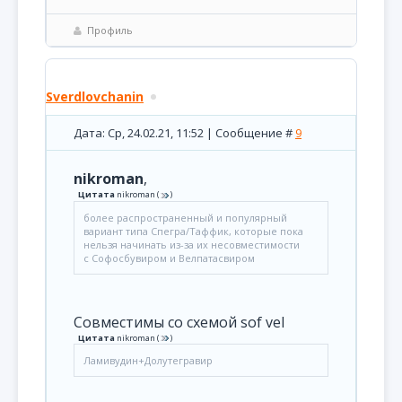
Профиль
Sverdlovchanin
Дата: Ср, 24.02.21, 11:52 | Сообщение #
9
nikroman
,
Цитата
nikroman
(
)
более распространенный и популярный
вариант типа Спегра/Таффик, которые пока
нельзя начинать из-за их несовместимости
с Софосбувиром и Велпатасвиром
Совместимы со схемой sof vel
Цитата
nikroman
(
)
Ламивудин+Долутегравир