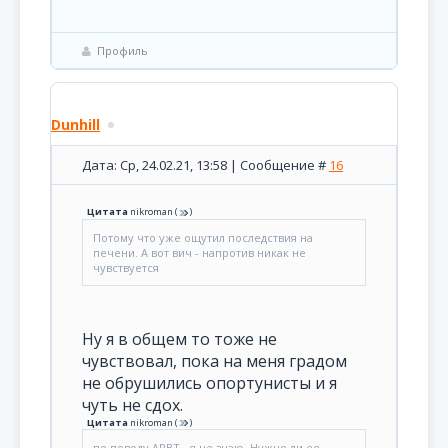
Профиль
Dunhill
Дата: Ср, 24.02.21, 13:58 | Сообщение #
16
Цитата
nikroman
(
)
Потому что уже ощутил последствия на
печени. А вот вич - напротив никак не
чувствуется
Ну я в общем то тоже не
чувствовал, пока на меня градом
не обрушились опортунисты и я
чуть не сдох.
Цитата
nikroman
(
)
по поводу АРВТ - я не знаю. Нужно ли ее