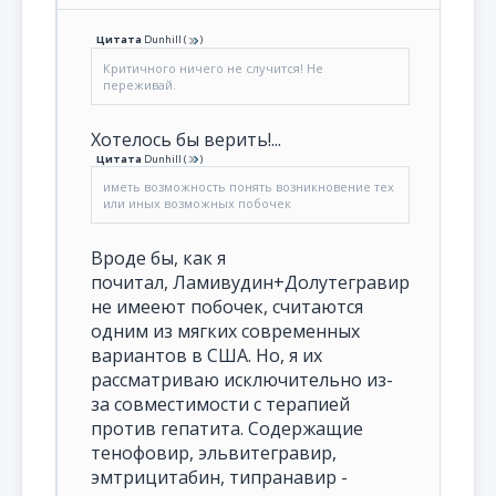
Цитата
Dunhill
(
)
Критичного ничего не случится! Не
переживай.
Хотелось бы верить!...
Цитата
Dunhill
(
)
иметь возможность понять возникновение тех
или иных возможных побочек
Вроде бы, как я
почитал, Ламивудин+Долутегравир
не имееют побочек, считаются
одним из мягких современных
вариантов в США. Но, я их
рассматриваю исключительно из-
за совместимости с терапией
против гепатита. Содержащие
тенофовир, эльвитегравир,
эмтрицитабин, типранавир -