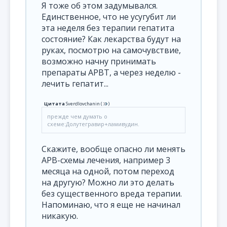
Я тоже об этом задумывался.
Единственное, что не усугубит ли
эта неделя без терапии гепатита
состояние? Как лекарства будут на
руках, посмотрю на самочувствие,
возможно начну принимать
препараты АРВТ, а через неделю -
лечить гепатит...
Цитата
Sverdlovchanin
(
)
прежде чем думать о
схеме:Долутегравир+ламивудин.
Скажите, вообще опасно ли менять
АРВ-схемы лечения, например 3
месяца на одной, потом переход
на другую? Можно ли это делать
без существенного вреда терапии.
Напоминаю, что я еще не начинал
никакую.