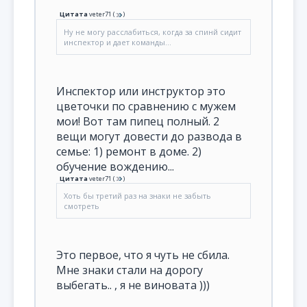
Цитата
veter71
(
)
Ну не могу расслабиться, когда за спинй сидит
инспектор и дает команды...
Инспектор или инструктор это
цветочки по сравнению с мужем
мои! Вот там пипец полный. 2
вещи могут довести до развода в
семье: 1) ремонт в доме. 2)
обучение вождению...
Цитата
veter71
(
)
Хоть бы третий раз на знаки не забыть
смотреть
Это первое, что я чуть не сбила.
Мне знаки стали на дорогу
выбегать.. , я не виновата )))