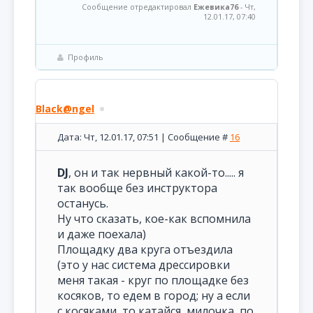
Сообщение отредактировал
Ежевика76
-
Чт,
12.01.17, 07:40
Профиль
Black@ngel
Дата: Чт, 12.01.17, 07:51 | Сообщение #
16
DJ
, он и так нервный какой-то..... я
так вообще без инструктора
останусь.
Ну что сказать, кое-как вспомнила
и даже поехала)
Площадку два круга отъездила
(это у нас система дрессировки
меня такая - круг по площадке без
косяков, то едем в город; ну а если
с косяками, то катайся, милочка, по