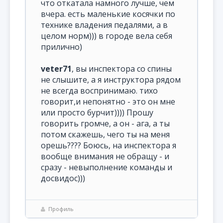
что откатала намного лучше, чем
вчера. есть маленькие косячки по
технике владения педалями, а в
целом норм))) в городе вела себя
прилично)
veter71
, вы инспектора со спины
не слышите, а я инструктора рядом
не всегда воспринимаю. тихо
говорит,и непонятно - это он мне
или просто бурчит)))) Прошу
говорить громче, а он - ага, а ты
потом скажешь, чего ты на меня
орешь???? Боюсь, на инспектора я
вообще внимания не обращу - и
сразу - невыполнение команды и
досвидос)))
Профиль