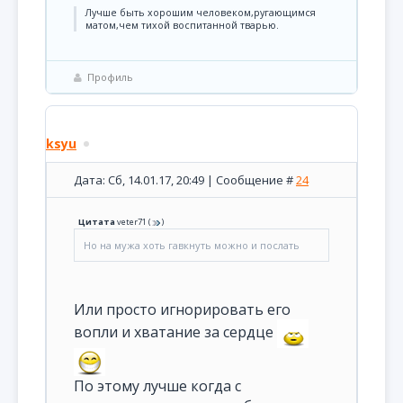
Лучше быть хорошим человеком,ругающимся
матом,чем тихой воспитанной тварью.
Профиль
ksyu
Дата: Сб, 14.01.17, 20:49 | Сообщение #
24
Цитата
veter71
(
)
Но на мужа хоть гавкнуть можно и послать
Или просто игнорировать его
вопли и хватание за сердце
По этому лучше когда с