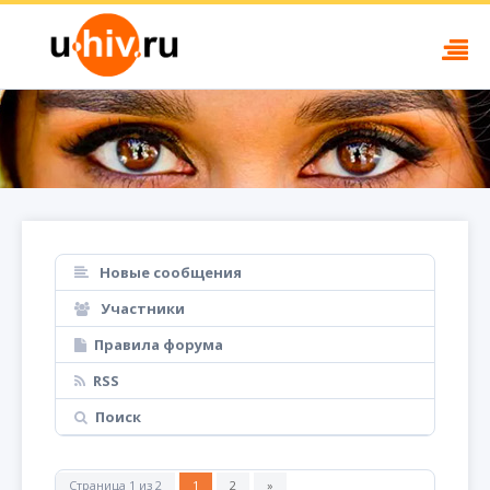
Новые сообщения
Участники
Правила форума
RSS
Поиск
Страница
1
из
2
1
2
»