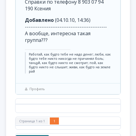
Справки по телефону 8 903 07 94
190 Ксения
Добавлено
(04.10.10, 14:36)
---------------------------------------------
А вообще, интересна такая
группа???
Pаботай, как будто тебе не надо денег; люби, как
будто тебе никто никогда не причинял боль;
танцуй, как будто никто не смотрит; пой, как
будто никто не слышит; живи, как будто на земле
рай
Профиль
Страница
1
из
1
1