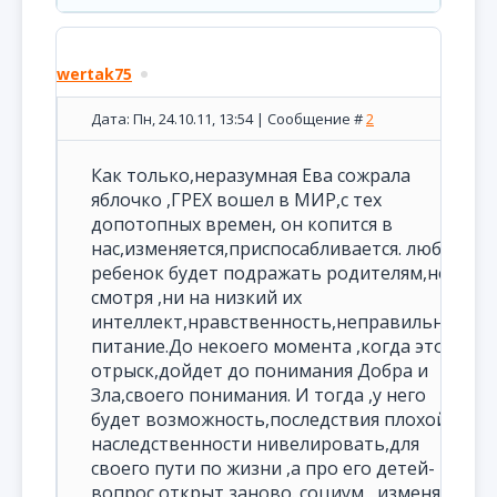
wertak75
Дата: Пн, 24.10.11, 13:54 | Сообщение #
2
Как только,неразумная Ева сожрала
яблочко ,ГРЕХ вошел в МИР,с тех
допотопных времен, он копится в
нас,изменяется,приспосабливается. любой
ребенок будет подражать родителям,не
смотря ,ни на низкий их
интеллект,нравственность,неправильное
питание.До некоего момента ,когда этот
отрыск,дойдет до понимания Добра и
Зла,своего понимания. И тогда ,у него
будет возможность,последствия плохой
наследственности нивелировать,для
своего пути по жизни ,а про его детей-
вопрос открыт заново. социум , изменяет