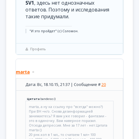
SV1
, здесь нет однозначных
ответов. Поэтому и исследования
такие придумали.
"И это пройдет" (с) Соломон.
Профиль
marta
Дата: Вс, 18.10.15, 21:37 | Сообщение #
20
Цитата
banderas
(
)
marta, а ну ка ссылку про "всегда" можно?)
При ВН =н/о. Снова дезинформацией
занимаетесь? Я вам уже говорил - фантазии -
это в одиночку. Вам наверное поразил.
Отсюда депрессия. Мне за 17 лет - нет.Цитата
marta ()
20 рнк.коп в 1 мл,, то считаем 1 мл= 100