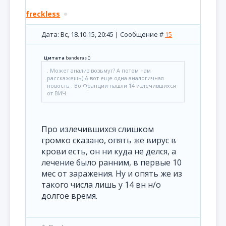
freckless
Дата: Вс, 18.10.15, 20:45 | Сообщение #
15
Цитата
banderas
(
)
. Может анализ возьмут? А потом нам
расскажешь) А вот еще одна аналогичная
новость : Во Франции нашли 14 излечившихся
от ВИЧ.
Про излечившихся слишком
громко сказано, опять же вирус в
крови есть, он ни куда не делся, а
лечение было ранним, в первые 10
мес от заражения. Ну и опять же из
такого числа лишь у 14 вн н/о
долгое время.