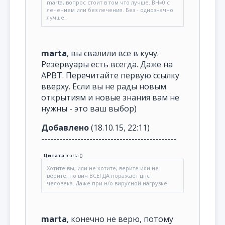
marta, вопрос стоит в том что лучше. ВН=0 с
лечением или без лечения. Без - однозначно
лучше.
marta
, вы свалили все в кучу.
Резервуары есть всегда. Даже на
АРВТ. Перечитайте первую ссылку
вверху. Если вы не рады новым
открытиям и новые знания вам не
нужны - это ваш выбор)
Добавлено
(18.10.15, 22:11)
---------------------------------------------
Цитата
marta
(
)
Хотите вы, или не хотите, верите или не
верите, но вич ВСЕГДА поражает цнс
человека. Даже при н/о вирусной нагрузке.
marta
, конечно не верю, потому