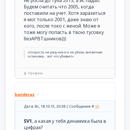
не росла до туба 2013, а ис падал.
Будем считать что 2005, когда
поставили на учет. Хотя заразиться
я мог только 2001, даже знаю от
кого, после токо с женой. Може я
тоже могу попасть в твою тусовку
безАРВТшников)))
«Скорость ни разу никого не убила, внезапная
остановка... вот что убивает»
Профиль
banderas
Дата: Вс, 18.10.15, 20:38 | Сообщение #
13
SV1
, а какая у тебя динамика была в
цифрах?