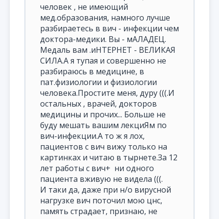
человек , не имеющий
мед.образования, намного лучше
разбираетесь в вич - инфекции чем
доктора-медики. Вы - мАЛАДЕЦ.
Медаль вам .иНТЕРНЕТ - ВЕЛИКАЯ
СИЛА.А я тупая и совершенно не
разбираюсь в медицине, в
пат.физиологии и физиологии
человека.Простите меня, дуру (((.И
остальных , врачей, докторов
медицины и прочих... Больше не
буду мешать вашим лекциЯм по
вич-инфекции.А то ж я лох,
пациентов с вич вижу только на
картинках и читаю в тырнете.За 12
лет работы с вич+ ни одного
пациента вживую не видела (((.
И таки да, даже при н/о вирусной
нагрузке вич поточил мою цнс,
память страдает, признаю, не