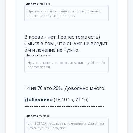
Цитата
freckless
(
)
Про излечившихся слишком громко сказано,
опять же вирус в крови есть
В крови - нет. Герпес тоже есть)
Смысл в том , что он уже не вредит
им и лечение не нужно.
Цитата
freckless
(
)
Ну и опять же из такого числа лишь у 14 вн н/о
долгое время.
14 из 70 это 20%. Довольно много.
Добавлено
(18.10.15, 21:16)
---------------------------------------------
Цитата
marta
(
)
вич ВСЕГДА поражает цнс человека. Даже при
н/о вирусной нагрузке.