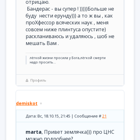
отрицаю.
Бандерас - вы супер ! )))))Больше не
буду нести ерунду))) а то ж вы , как
проХфессор всяческих наук , меня
совсем ниже плинтуса опустите)
раскланиваюсь и удаляюсь , шоб не
мешать Вам .
лёгкой жизни просила у Бога,лёгкой смерти
надо просить...
Профиль
demiskot
Дата: Вс, 18.10.15, 21:45 | Сообщение #
21
marta
, Привет землячка))) про ЦНС
можно подробнее?