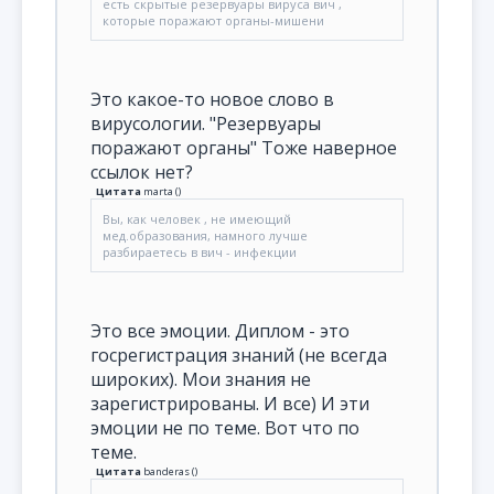
есть скрытые резервуары вируса вич ,
которые поражают органы-мишени
Это какое-то новое слово в
вирусологии. "Резервуары
поражают органы" Тоже наверное
ссылок нет?
Цитата
marta
(
)
Вы, как человек , не имеющий
мед.образования, намного лучше
разбираетесь в вич - инфекции
Это все эмоции. Диплом - это
госрегистрация знаний (не всегда
широких). Мои знания не
зарегистрированы. И все) И эти
эмоции не по теме. Вот что по
теме.
Цитата
banderas
(
)