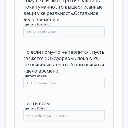
кому нет. Если открытие вакцины
пока туманно , то вышеописанные
вещи уже реальность.Остальное
дело времени и
Цитата
banderas
(
)
технические детали
Но если кому-то не терпится , пусть
свяжется с Оксфордом , пока в РФ
не появились тесты. А они появятся
- дело времени.
Цитата
ijon88
(
)
АРТ показана всем
Почти всем.
Цитата
Kalina
(
)
Хотела бы я туда попасть..