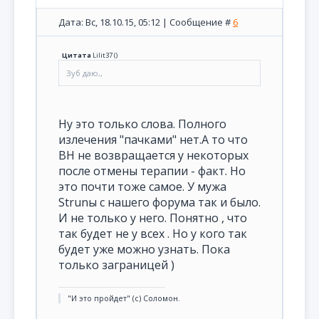
Дата: Вс, 18.10.15, 05:12 | Сообщение #
6
Цитата
Lilit37
(
)
Зуб даю,,
Ну это только слова. Полного
излечения "пачками" нет.А то что
ВН не возвращается у некоторых
после отмены терапии - факт. Но
это почти тоже самое. У мужа
Strunы с нашего форума так и было.
И не только у него. Понятно , что
так будет не у всех . Но у кого так
будет уже можно узнать. Пока
только заграницей )
"И это пройдет" (с) Соломон.