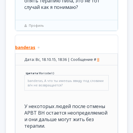
опять терапию пила, это не тот
случай как я понимаю?
Профиль
banderas
Дата: Вс, 18.10.15, 18:36 | Сообщение #
8
Цитата
Marisobel
(
)
banderas, А что ты имеешь ввиду под словами
в/н не возвращается?
У некоторых людей после отмены
АРВТ ВН остается неопределяемой
и они дальше могут жить без
терапии.