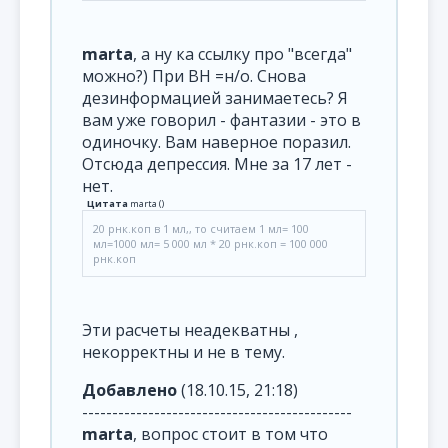
marta
, а ну ка ссылку про "всегда"
можно?) При ВН =н/о. Снова
дезинформацией занимаетесь? Я
вам уже говорил - фантазии - это в
одиночку. Вам наверное поразил.
Отсюда депрессия. Мне за 17 лет -
нет.
Цитата
marta
(
)
20 рнк.коп в 1 мл,, то считаем 1 мл= 100
мл=1000 мл= 5 000 мл * 20 рнк.коп = 100 000
рнк.коп
Эти расчеты неадекватны ,
некорректны и не в тему.
Добавлено
(18.10.15, 21:18)
---------------------------------------------
marta
, вопрос стоит в том что