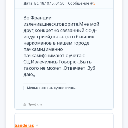
Дата: Вс, 18.10.15, 04:50 | Сообщение #
5
Во Франции
излечившиеся,говорите.Мне мой
друг,конкретно связанный с с-д-
индустрией,сказал,что бывших
наркоманов в нашем городе
пачками,(именно
пачками)снимают с учёта с
СЦ.Излечились.Говорю-..Быть
такого не может,,Отвечает,,Зуб
даю,,
Меньше знаешь-лучше спишь.
Профиль
banderas