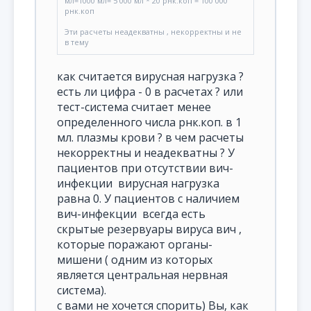
мл=1000 мл= 5 000 мл * 20 рнк.коп = 100 000
рнк.коп
Эти расчеты неадекватны , некорректны и не
в тему
как считается вирусная нагрузка ?
есть ли цифра - 0 в расчетах ? или
тест-система считает менее
определенного числа рнк.коп. в 1
мл. плазмы крови ? в чем расчеты
некорректны и неадекватны ? У
пациентов при отсутствии вич-
инфекции вирусная нагрузка
равна 0. У пациентов с наличием
вич-инфекции всегда есть
скрытые резервуары вируса вич ,
которые поражают органы-
мишени ( одним из которых
является центральная нервная
система).
с вами не хочется спорить) Вы, как