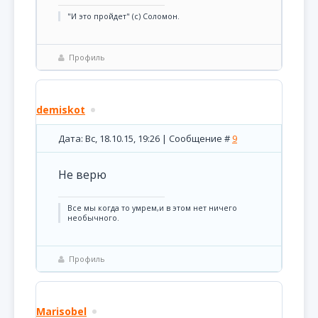
"И это пройдет" (с) Соломон.
Профиль
demiskot
Дата: Вс, 18.10.15, 19:26 | Сообщение #
9
Не верю
Все мы когда то умрем,и в этом нет ничего
необычного.
Профиль
Marisobel