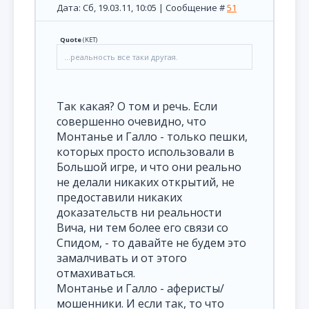
Дата: Сб, 19.03.11, 10:05 | Сообщение #
51
Quote
(
KET
)
...реальность все таки другая.
Так какая? О том и речь. Если
совершенно очевидно, что
Монтанье и Галло - только пешки,
которых просто использовали в
Большой игре, и что они реально
не делали никаких открытий, не
предоставили никаких
доказательств ни реальности
Вича, ни тем более его связи со
Спидом, - то давайте не будем это
замалчивать и от этого
отмахиваться.
Монтанье и Галло - аферисты/
мошенники. И если так, то что