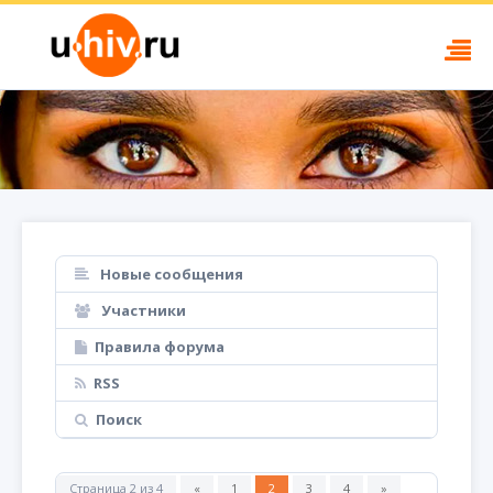
Новые сообщения
Участники
Правила форума
RSS
Поиск
Страница
2
из
4
«
1
2
3
4
»