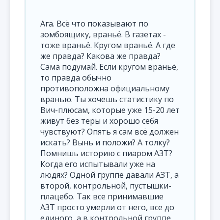
Ага. Всё что показывают по
зомбоящику, враньё. В газетах -
тоже враньё. Кругом враньё. А где
же правда? Какова же правда?
Сама подумай. Если кругом враньё,
то правда обычно
противоположна официальному
вранью. Ты хочешь статистику по
Вич-плюсам, которые уже 15-20 лет
живут без теры и хорошо себя
чувствуют? Опять я сам всё должен
искать? Вынь и положи? А толку?
Помнишь историю с пиаром АЗТ?
Когда его испытывали уже на
людях? Одной группе давали АЗТ, а
второй, контрольной, пустышки-
плацебо. Так все принимавшие
АЗТ просто умерли от него, все до
единого, а в контрольной группе