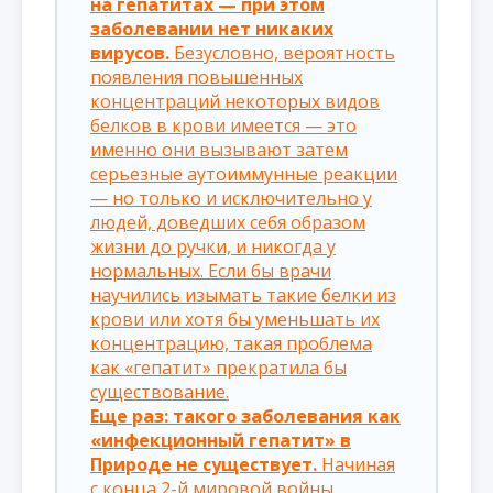
на гепатитах — при этом
заболевании нет никаких
вирусов.
Безусловно, вероятность
появления повышенных
концентраций некоторых видов
белков в крови имеется — это
именно они вызывают затем
серьезные аутоиммунные реакции
— но только и исключительно у
людей, доведших себя образом
жизни до ручки, и никогда у
нормальных. Если бы врачи
научились изымать такие белки из
крови или хотя бы уменьшать их
концентрацию, такая проблема
как «гепатит» прекратила бы
существование.
Еще раз: такого заболевания как
«инфекционный гепатит» в
Природе не существует.
Начиная
с конца 2-й мировой войны