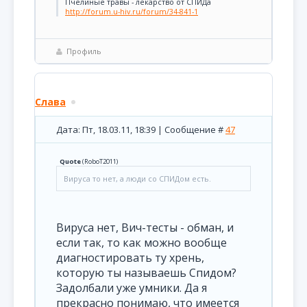
Пчелиные травы - лекарство от СПИДа
http://forum.u-hiv.ru/forum/34-841-1
Профиль
Слава
Дата: Пт, 18.03.11, 18:39 | Сообщение #
47
Quote
(
RoboT2011
)
Вируса то нет, а люди со СПИДом есть.
Вируса нет, Вич-тесты - обман, и
если так, то как можно вообще
диагностировать ту хрень,
которую ты называешь Спидом?
Задолбали уже умники. Да я
прекрасно понимаю, что имеется