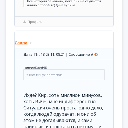
Все истории банальны, пока они не случаются
лично с тобой. (с) Дина Рубина
Профиль
Слава
Дата: Пт, 18.03.11, 08:21 | Сообщение #
45
Quote
(
Кира563
)
я Вам минус поставила
Ихде? Кир, хоть миллион минусов,
хоть Вич+, мне индифферентно.
Ситуация очень проста: одно дело,
когда людей одурачат, и они об
этом не догадываются, и сами
наивные, и подсказать некому, - и