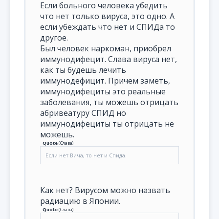
Если больного человека убедить
что нет только вируса, это одно. А
если убеждать что нет и СПИДа то
другое.
Был человек наркоман, приобрел
иммунодифецит. Слава вируса нет,
как ты будешь лечить
иммунодефицит. Причем заметь,
иммунодифециты это реальные
заболевания, ты можешь отрицать
абривеатуру СПИД но
иммунодифециты ты отрицать не
можешь.
Quote
(
Слава
)
Если нет Вича, то нет и Спида.
Как нет? Вирусом можно назвать
радиацию в Японии.
Quote
(
Слава
)