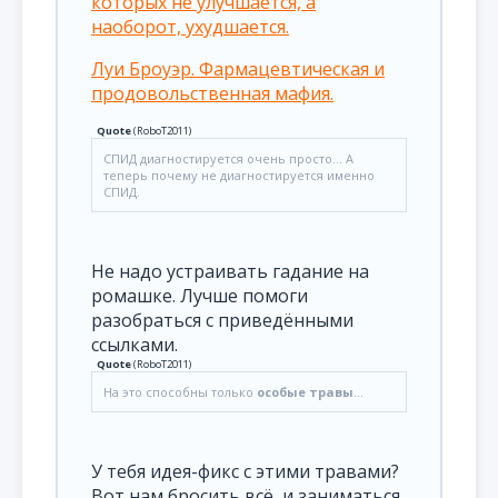
которых не улучшается, а
наоборот, ухудшается.
Луи Броуэр. Фармацевтическая и
продовольственная мафия.
Quote
(
RoboT2011
)
СПИД диагностируется очень просто... А
теперь почему не диагностируется именно
СПИД.
Не надо устраивать гадание на
ромашке. Лучше помоги
разобраться с приведёнными
ссылками.
Quote
(
RoboT2011
)
На это способны только
особые травы
...
У тебя идея-фикс с этими травами?
Вот нам бросить всё, и заниматься