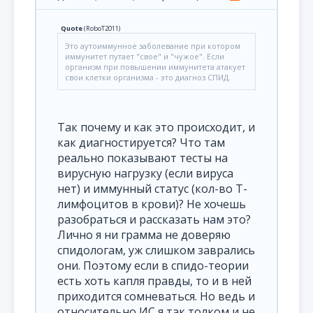
Quote
(
RoboT2011
)
Это аутоиммунное заболевание при котором
иммунитет путает "свое" и "чужое". Если
организм при повышении иммунитета атакует
свои клетки организма - это диагноз СПИД.
Так почему и как это происходит, и
как диагностируется? Что там
реально показывают тесты на
вирусную нагрузку (если вируса
нет) и иммунный статус (кол-во Т-
лимфоцитов в крови)? Не хочешь
разобраться и рассказать нам это?
Лично я ни грамма не доверяю
спидологам, уж слишком заврались
они. Поэтому если в спидо-теории
есть хоть капля правды, то и в ней
приходится сомневаться. Но ведь и
относительно ИС я так толком и не