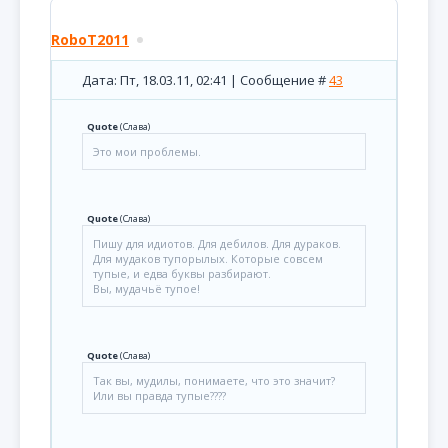
RoboT2011
Дата: Пт, 18.03.11, 02:41 | Сообщение #
43
Quote
(
Слава
)
Это мои проблемы.
Quote
(
Слава
)
Пишу для идиотов. Для дебилов. Для дураков.
Для мудаков тупорылых. Которые совсем
тупые, и едва буквы разбирают.
Вы, мудачьё тупое!
Quote
(
Слава
)
Так вы, мудилы, понимаете, что это значит?
Или вы правда тупые????