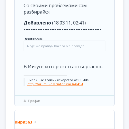
Со своими проблемами сам
разбирайся.
Добавлено
(18.03.11, 02:41)
---------------------------------------------
Quote
(
Слава
)
А где же правда? Какова же правда?
В Иисусе которого ты отвергаешь.
Пчелиные травы - лекарство от СПИДа
http://forum.u-hiv.ru/forum/34-841-1
Профиль
Кира563