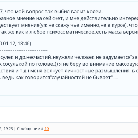
, что мой вопрос так выбил вас из колеи..
разное мнение на сей счет, и мне действительно интерес
ествует мнение(уж не скажу чье именно,не в курсе), чт
ак же как и любое психосоматическое..есть масса версий,
0.01.12, 18:46)
--------------------------
сулек и др.несчастий..неужели человек не задумается"за 
аж сосулькой по голове..)) я не беру во внимание массов
ствия и т.д.) меня волнует личностные размышления, в
 ведь как говорится"случайностей не бывает"......
12, 19:23 | Сообщение #
10