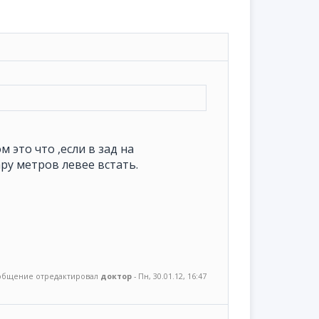
 это что ,если в зад на
ару метров левее встать.
общение отредактировал
доктор
-
Пн, 30.01.12, 16:47