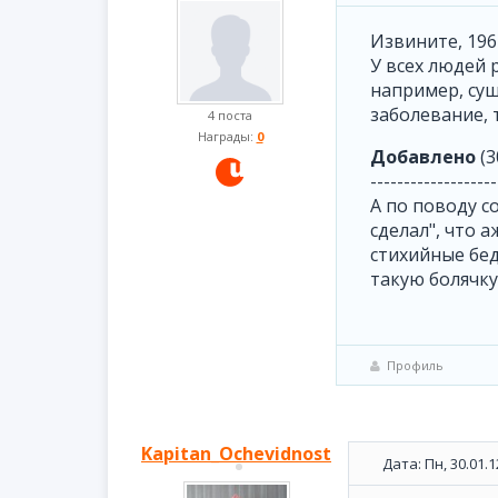
Извините, 1967
У всех людей 
например, сущ
заболевание, т
4 поста
Награды:
0
Добавлено
(3
-------------------
А по поводу со
сделал", что 
стихийные бед
такую болячку.
Профиль
Kapitan_Ochevidnost
Дата: Пн, 30.01.