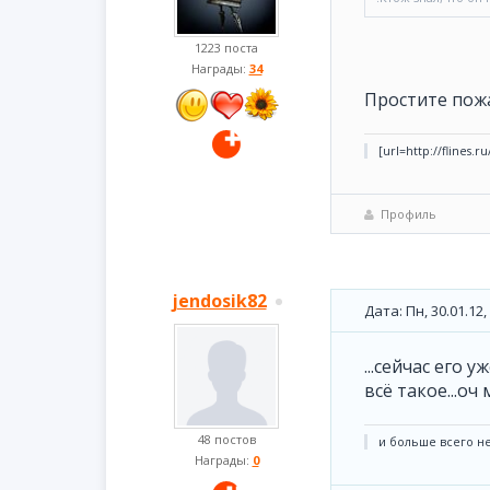
1223 поста
Награды:
34
Простите пож
[url=http://flines.r
Профиль
jendosik82
Дата: Пн, 30.01.12
...сейчас его 
всё такое...оч 
48 постов
и больше всего не
Награды:
0