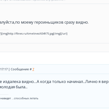
алуйста,по моему героиньщиков сразу видно.
u/][img]http://flines.ru/timelines/654975.jpg[/img][/url]
, 17:17 | Сообщение #
7
уже издалека видно....А когда только начинал...Лично я в
молодая была...
навидят ...способных летать