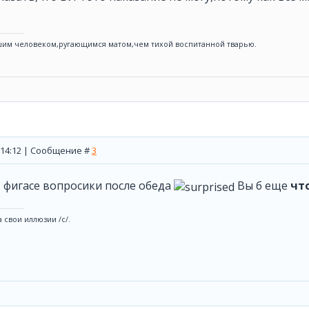
им человеком,ругающимся матом,чем тихой воспитанной тварью.
, 14:12 | Сообщение #
3
, фигасе вопросики после обеда
Вы б еще
чт
 свои иллюзии /с/.