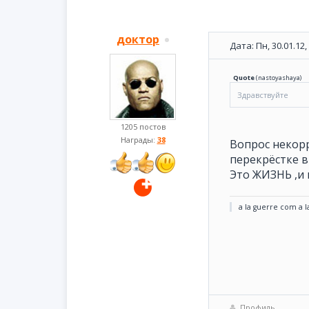
доктор
Дата: Пн, 30.01.12
Quote
(
nastoyashaya
)
Здравствуйте
1205 постов
Награды:
38
Вопрос некорр
перекрёстке в
Это ЖИЗНЬ ,и 
a la guerre com a l
Профиль