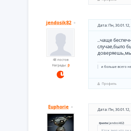
jendosik82
Дата: Пн, 30.01.12
...чаще беспеч
случае,было б
доверяешь,мы 
48 постов
Награды:
0
и больше всего не
Профиль
Euphorie
Дата: Пн, 30.01.12
Quote
(
jendosik82
)
.Ктож знал,что он