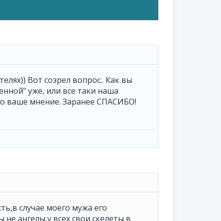
лях)) Вот созрел вопрос.. Как вы
енной" уже, или все таки наша
но ваше мнение. Заранее СПАСИБО!
сть,в случае моего мужа его
 не ангелы,у всех свои скелеты в