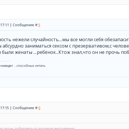
, 17:11 | Сообщение #
5
ность нежели случайность....мы все могли себя обезапасит
ы абсурдно заниматься сексом с презервативом,с чело
были женаты ....ребёнок...Ктож знал,что он не прочь по
навидят ...способных летать
, 17:15 | Сообщение #
6
 не прочь побаловаться героином внутривенно...