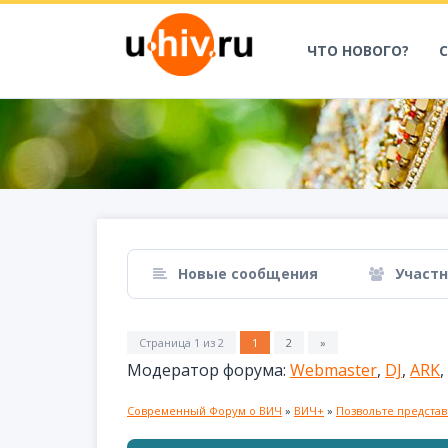
ЧТО НОВОГО?
Новые сообщения
Участ
Страница
1
из
2
1
2
»
Модератор форума:
Webmaster
,
DJ
,
ARK
,
Современный Форум о ВИЧ
»
ВИЧ+
»
Позвольте представ