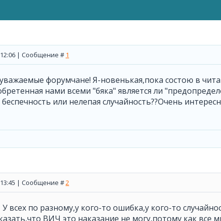
, 12:06 | Сообщение #
1
уважаемые форумчане! Я-новенькая,пока состою в читате
обретенная нами всеми "бяка" является ли "предопредел
 беспечность или нелепая случайность??Очень интерес
, 13:45 | Сообщение #
2
, У всех по разному,у кого-то ошибка,у кого-то случайно
казать,что ВИЧ это наказание не могу,потому как все мы