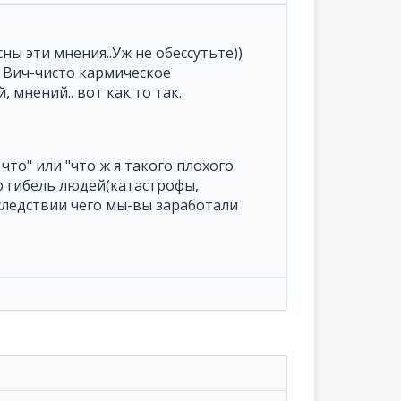
ны эти мнения..Уж не обессутьте))
о Вич-чисто кармическое
 мнений.. вот как то так..
что" или "что ж я такого плохого
ую гибель людей(катастрофы,
 следствии чего мы-вы заработали