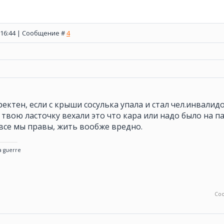
, 16:44 | Сообщение #
4
ектен, если с крыши сосулька упала и стал чел.инвалидом
 твою ласточку вехали это что кара или надо было на п
все мы правы, жить вообже вредно.
a guerre
Со