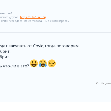
ренность?
являют другое,
https://u.to/usYGGg
 клин.исследования согласованные с мин.здравом.
удет закупать от Covid,тогда поговорим.
брит.
брит.
 что-ли в это?
Сообщение