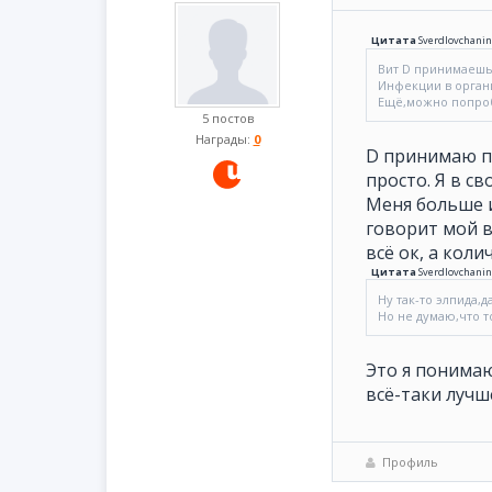
Цитата
Sverdlovchanin
Вит D принимаешь 
Инфекции в орган
Ещё,можно попроб
5 постов
Награды:
0
D принимаю пр
просто. Я в с
Меня больше и
говорит мой в
всё ок, а кол
Цитата
Sverdlovchanin
Ну так-то элпида,
Но не думаю,что то
Это я понимаю
всё-таки лучш
Профиль