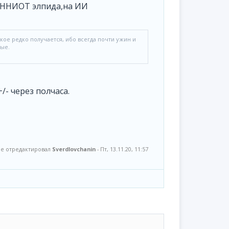
 ННИОТ элпида,на ИИ
акое редко получается, ибо всегда почти ужин и
ные.
- через полчаса.
е отредактировал
Sverdlovchanin
-
Пт, 13.11.20, 11:57