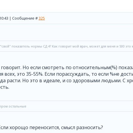
, 10:43 | Сообщение #
325
"свой" показатель нормы СД 4? Как говорит мой врач, может для меня и 500 это 
говорит. Но если смотреть по относительным(%) показа
я всех, это 35-55%. Если порассуждать, то если %не до
уда расти. Но это в идеале, и со здоровыми людьми. С
сть.
чером остальные
Если хорощо переносится, смысл разносить?