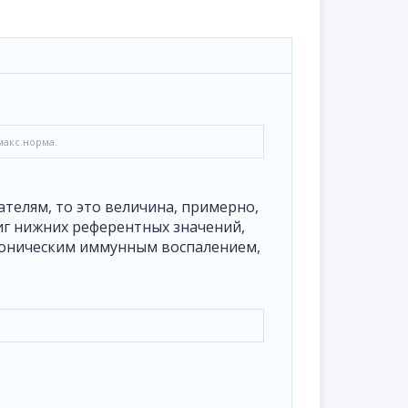
макс.норма.
телям, то это величина, примерно,
стиг нижних референтных значений,
 хроническим иммунным воспалением,