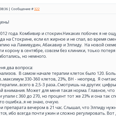
, 08:36 | Сообщение #
322
ень!
2012 года. Комбивир и стокрин.Никаких побочек я не ощ
а на Стокрине, если ел жирное и не спал, во время смен
пию на Ламивудин, Абакавир и Элпиду. На новой схеме
ти корону в сентябре, совсем без клиники, тоько потер
ботались, но немного.
ня два вопроса:
нализов. В самом начале терапии клеток было 120. Боль
...максимум 330-360 клетов, 23%, ВН - неопред. Я считаю
ерапии...всего в 2,5-3 раза...Смотришь на других: цифры 
й внимания. Может для меня такая норма. Главное, что
 упали с 360 до 270, но процент тот же 23% и она так с
то ошибка...я не знаю, очкую.
три препарата вечером в 21 час. Слышал, что Элпиду ну
тся, ибо всегда почти ужин и сложно регулировать. Вот