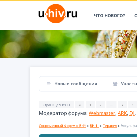
ЧТО НОВОГО?
Новые сообщения
Участ
Страница
9
из
11
«
1
2
…
7
8
Модератор форума:
Webmaster
,
ARK
,
DJ
,
Современный Форум о ВИЧ
»
ВИЧ+
»
Терапия
»
Элсульфа