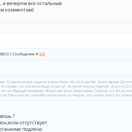
, а вечером все остальные.
им комментам)
, 08:53 | Сообщение #
323
зов. В самом начале терапии клеток было 120. Большая ВН. За всё время СД-клет
 Я считаю, что клетки вообще не растут. За такой период терапии...всего в 2,5-3 
 что не обращай внимания. Может для меня такая норма. Главное, что ВН не опр
т же 23% и она так спокойно посмотрела..и говорит, что скорее всего это ошибка
аешь ?
он,если отсутствует.
рганизме подлечи.