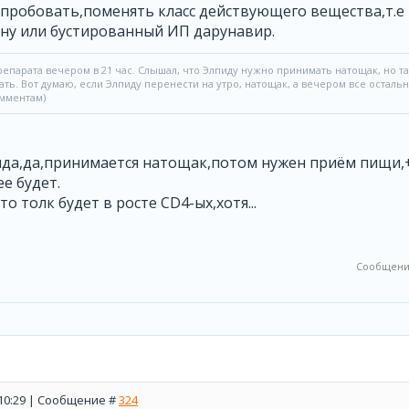
пробовать,поменять класс действующего вещества,т.е
,ну или бустированный ИП дарунавир.
препарата вечером в 21 час. Слышал, что Элпиду нужно принимать натощак, но т
ть. Вот думаю, если Элпиду перенести на утро, натощак, а вечером все осталь
омментам)
ида,да,принимается натощак,потом нужен приём пищи,+/
е будет.
о толк будет в росте CD4-ых,хотя...
Сообщени
, 10:29 | Сообщение #
324