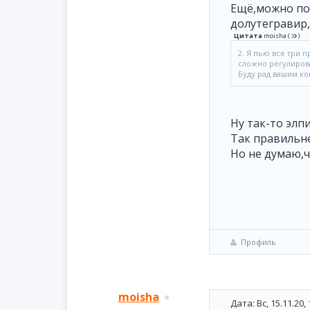
Ещё,можно по
долутегравир
Цитата
moisha
(
)
2. Я пью все три 
сложно регулирова
Буду рад вашим к
Ну так-то элп
Так правильне
Но не думаю,чт
Профиль
moisha
Дата: Вс, 15.11.20