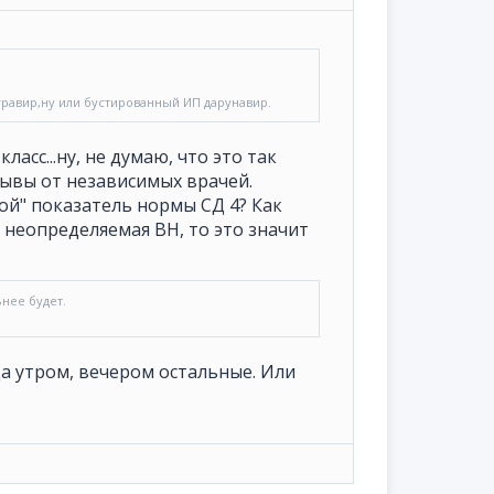
равир,ну или бустированный ИП дарунавир.
сс...ну, не думаю, что это так
тзывы от независимых врачей.
ой" показатель нормы СД 4? Как
я неопределяемая ВН, то это значит
нее будет.
да утром, вечером остальные. Или