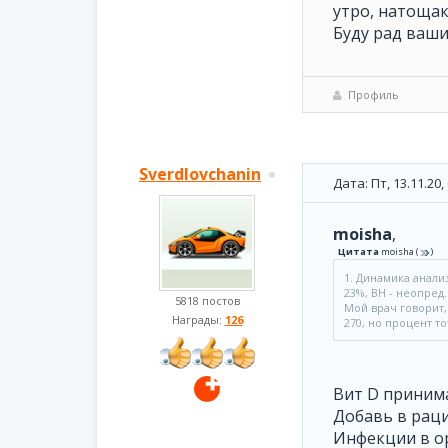
утро, натощак
Буду рад ваш
Профиль
Sverdlovchanin
Дата: Пт, 13.11.20
moisha
,
Цитата
moisha
(
)
1. Динамика анали
23%, ВН - неопред.
5818 постов
Мой врач говорит,
Награды:
126
270, но процент то
Вит D приним
Добавь в раци
Инфекции в о