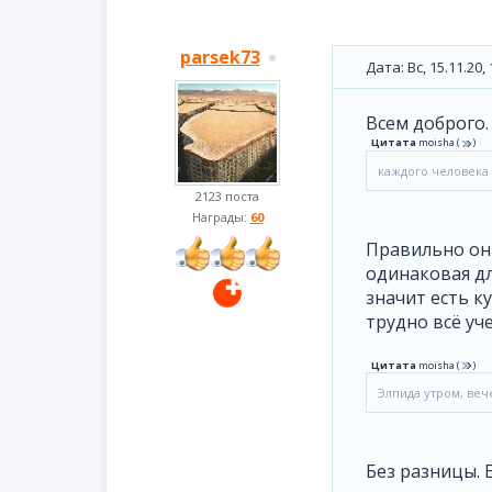
parsek73
Дата: Вс, 15.11.20
Всем доброго.
Цитата
moisha
(
)
каждого человека 
2123 поста
Награды:
60
Правильно он 
одинаковая дл
значит есть к
трудно всё уче
Цитата
moisha
(
)
Элпида утром, ве
Без разницы. 