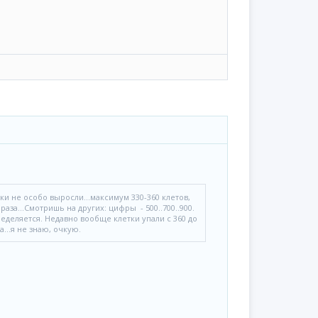
ки не особо выросли...максимум 330-360 клетов,
раза...Смотришь на других: цифры - 500..700..900.
еделяется. Недавно вообще клетки упали с 360 до
...я не знаю, очкую.