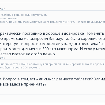
(
)
?Добавь в рацион,если отсутствует.
изме подлечи.
овать,поменять класс действующего вещества,т.е ННИОТ элпида,на ИИ долутег
актически постоянно в хорошей дозировке. Поменять кла
воё время сам же выпросил Элпиду, т.к. были хорошие о
нтересует вопрос: возможен ли у каждого человека "св
рач, может для меня и 500 это макс.норма. И если у мен
ичество клеток не особо важно
(
)
да,принимается натощак,потом нужен приём пищи,+/- через полчаса.Так правиль
лк будет в росте CD4-ых,хотя...
. Вопрос в том, есть ли смысл разнести таблетки? Элпи
е всё вместе принимать?