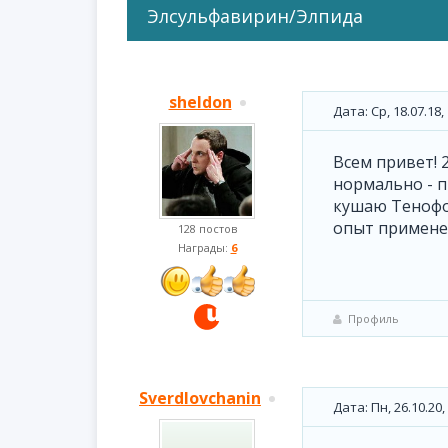
Элсульфавирин/Элпида
sheldon
Дата: Ср, 18.07.18
Всем привет! 
нормально - п
кушаю Тенофо
опыт применен
128 постов
Награды:
6
Профиль
Sverdlovchanin
Дата: Пн, 26.10.20