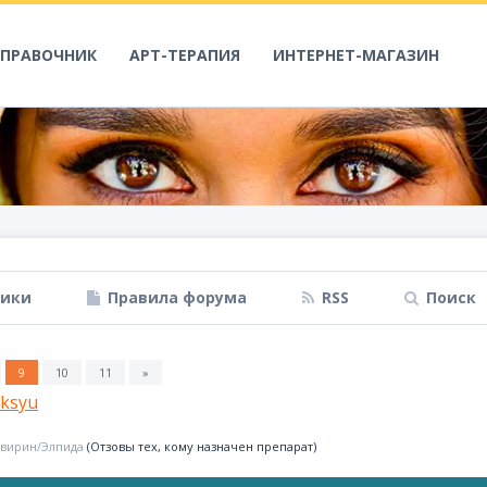
СПРАВОЧНИК
АРТ-ТЕРАПИЯ
ИНТЕРНЕТ-МАГАЗИН
ники
Правила форума
RSS
Поиск
9
10
11
»
ksyu
вирин/Элпида
(Отзовы тех, кому назначен препарат)