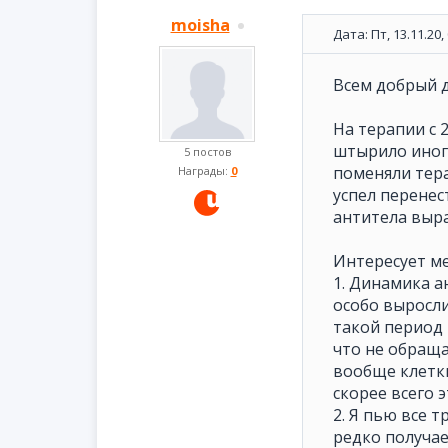
moisha
Дата: Пт, 13.11.20
Всем добрый д
На терапии с 
штырило иногд
5 постов
поменяли тера
Награды:
0
успел перенес
антитела выра
Интересует ме
1. Динамика а
особо выросли
такой период т
что не обраща
вообще клетки
скорее всего э
2. Я пью все 
редко получае