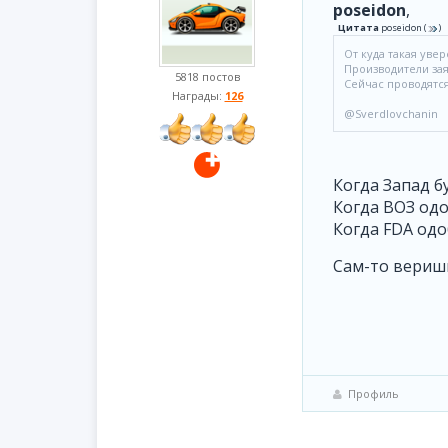
poseidon
,
Цитата
poseidon
(
)
От куда такая уве
Производители за
5818 постов
Сейчас проводятся
Награды:
126
@Sverdlovchanin
Когда Запад б
Когда ВОЗ одо
Когда FDA одо
Сам-то веришь
Профиль