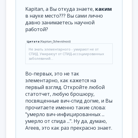
Kapitan, а Вы откуда знаете,
каким
в науке место??? Вы сами лично
давно занимаетесь научной
работой?
Цитата
(
Kapitan_Ochevidnost
)
Не знать элементарного - умирают не от
СПИД. Умираюут от СПИД-ассоциированных
заболеваний...
Во-первых, это не так
элементарно, как кажется на
первый взгляд. Откройте любой
статотчет, любую брошюру,
посвященные вич-спид догме, и Вы
прочитаете именно такие слова:
"умерло вич-инфицированных ...
умерло от спида ...". Ну да, думаю,
Агеев, это как раз прекрасно знает.