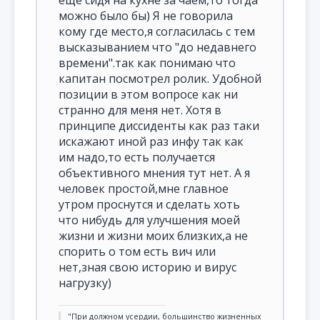
еще сидя на кухне за чаем,то тогда
можно было бы) Я не говорила
кому где место,я согласилась с тем
высказыванием что "до недавнего
времени".так как понимаю что
капитан посмотрел ролик. Удобной
позиции в этом вопросе как ни
странно для меня нет. Хотя в
принципе диссиденты как раз таки
искажают иной раз инфу так как
им надо,то есть получается
объективного мнения тут нет. А я
человек простой,мне главное
утром проснутся и сделать хоть
что нибудь для улучшения моей
жизни и жизни моих близких,а не
спорить о том есть вич или
нет,зная свою историю и вирус
нагрузку)
"При должном усердии, большинство жизненных