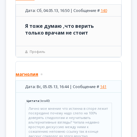
Дата: Сб, 04.05.13, 16:50 | Сообщение #
140
Я тоже думаю ,что верить
только врачам не стоит
Профиль
магнолия
Дата: Вс, 05.05.13, 16:44 | Сообщение #
141
Цитата
(
lera40
)
Лично мое мнение что истинна в споре лежит
посередине почему надо слепо на 100%
доверять спидологам и неучитывать
альтернативные взгляды? Читала недавно
яростную дискуссию между ними к
сожалению непомню ссылку так в конце
дисскус спидолог до этого яростно