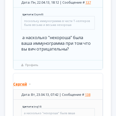
Дата: Пн, 22.04.13, 18:12 | Сообщение #
137
Цитата
(
Сергей
)
поскольку иммунограмма в части Т-хелперов
была весьма и весьма нехороша
а насколько "нехороша" была
ваша иммунограмма при том что
вы вич отрицательны?
Профиль
Сергей
Дата: Вт, 23.04.13, 07:42 | Сообщение #
138
Цитата
(
evg14
)
а насколько "нехороша" была ваша