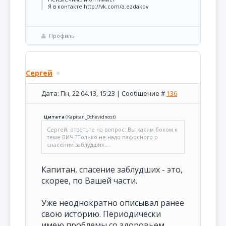
Я в контакте http://vk.com/a.ezdakov
Профиль
Сергей
Дата: Пн, 22.04.13, 15:23 | Сообщение #
136
Цитата
(
Kapitan_Ochevidnost
)
Сергей, ответьте на вопрос: Вы каким боком к
теме ВИЧ ?Только не надо пафосного о
спасении заблудших....
Капитан, спасение заблудших - это,
скорее, по Вашей части.
Уже неоднократно описывал ранее
свою историю. Периодически
имею проблемы со здоровьем