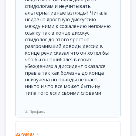
спидологам и неучитывать
альтернативные взгляды? Читала
недавно яростную дискуссию
между ними к сожалению непомню
ссылку так в конце дисскус
спидолог до этого яростно
разгромивший доводы дессид в
конце речи сказал что он хотел бы
что бы он ошибался в своих
убеждениях а диссидент оказался
прав а так как болезнь до конца
неизучена но правды незнает
никто и что все может быть-ну
типа того если своими словами
Профиль
32РАЙ87