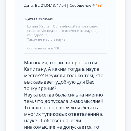
Дата: Вс, 21.04.13, 17:54 | Сообщение #
133
Цитата
(
магнолия
)
Цитата (Kapitan_Ochevidnost)Там правильно
сказано "До недавнего времени заведующий
кафедрой..."
Таким не место в науке.
Согласна на все 100.
Магнолия, тот же вопрос, что и
Капитану. А каким тогда в науке
место??? Неужели только тем, кто
высказывает удобную для Вас
точку зрения?
Наука всегда была сильна именно
тем, что допускала инакомыслие!!!
Только это позволяло избегать
многих тупиковых ответвлений в
науке... Собственно, если
инакомыслие не допускается, то