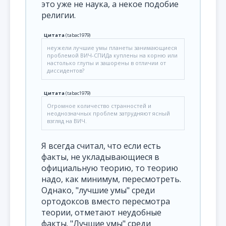
это уже не наука, а некое подобие
религии.
Цитата
(
tabac1979
)
неужели лучшие умы планеты занимающиеся
проблемой ВИЧ-СПИДа куплены на корню или
настолько глупы и зашорены в отличии от
диссидентов?
Цитата
(
tabac1979
)
Огромное количество странностей и
неоднозначных проблем затрудняют ясный
взгляд на ВИЧ.
Я всегда считал, что если есть
факты, не укладывающиеся в
официальную теорию, то теорию
надо, как минимум, пересмотреть.
Однако, "лучшие умы" среди
ортодоксов вместо пересмотра
теории, отметают неудобные
факты. "Лучшие умы" среди