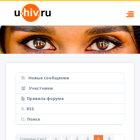
Новые сообщения
Участники
Правила форума
RSS
Поиск
Страница
4
из
5
«
1
2
3
4
5