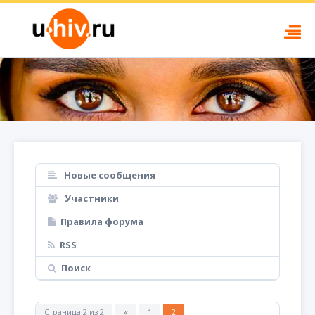
Новые сообщения
Участники
Правила форума
RSS
Поиск
Страница
2
из
2
«
1
2