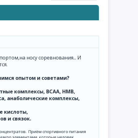
портом,на носу соревнования... И
ся.
лимся опытом и советами?
отные комплексы, ВСАА, НМВ,
са, анаболические комплексы,
е кислоты,
в и связок.
концентратов. Приём спортивного питания
макро элементами, которые человек