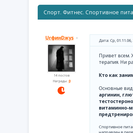
Спорт. Фитнес. Спортивное пита
UrфинDжуs
Дата: Ср, 01.11.06
Привет всем. 
терапия. Ни р
Кто как зани
14 постов
Награды:
0
Основные вид
аргинин, глю
тестостероно
витаминно-м
предтрениров
Спортивное пита
направлен в пер