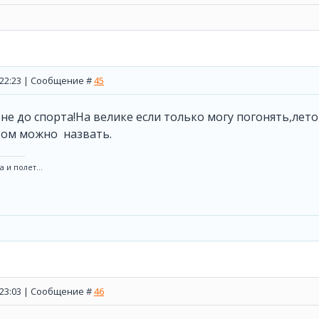
, 22:23 | Сообщение #
45
о не до спорта!На велике если только могу погонять,лет
том можно назвать.
 и полет...
, 23:03 | Сообщение #
46