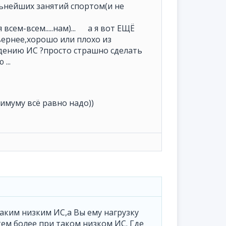
льнейших занятий спортом(и не
всем-всем.....нам)... а я вот ЕЩЁ
,вернее,хорошо или плохо из
адению ИС ?просто страшно сделать
...
инимуму всё равно надо))
 таким низким ИС,а Вы ему нагрузку
ем более при таком низком ИС. Где