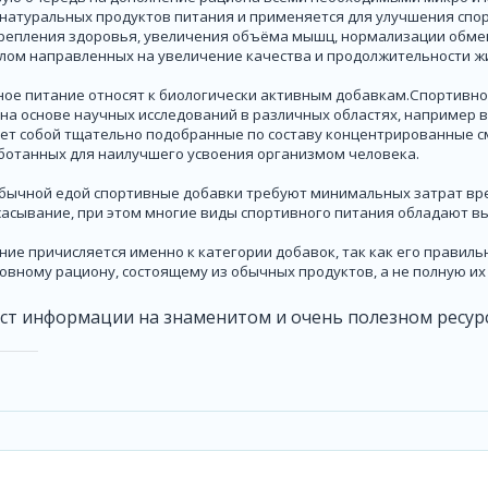
 натуральных продуктов питания и применяется для улучшения спо
крепления здоровья, увеличения объёма мышц, нормализации обме
елом направленных на увеличение качества и продолжительности ж
вное питание относят к биологически активным добавкам.Спортивн
на основе научных исследований в различных областях, например в 
яет собой тщательно подобранные по составу концентрированные 
ботанных для наилучшего усвоения организмом человека.
обычной едой спортивные добавки требуют минимальных затрат вр
сасывание, при этом многие виды спортивного питания обладают в
ие причисляется именно к категории добавок, так как его правил
овному рациону, состоящему из обычных продуктов, а не полную их
ст информации на знаменитом и очень полезном ресур