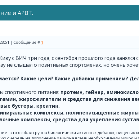
ние и АРВТ.
, 23:51 | Сообщение #
1
Живу с ВИЧ три года, с сентября прошлого года занялся с
азу не слышал о позитивных спортсменах, но очень хочет
мается? Какие цели? Какие добавки применяем? Де
ы спортивного питания:
протеин, гейнер, аминокисл
тамин,
жиросжигатели и средства для снижения ве
вые бустеры, креатин,
иниральные комплексы, полиненасыщенные жирны
очные комплексы, средства для укрепления суставо
ние - это особая группа биологически активных добавок, пищевых 
вую очередь на дополнение рациона всеми необходимыми микро и 