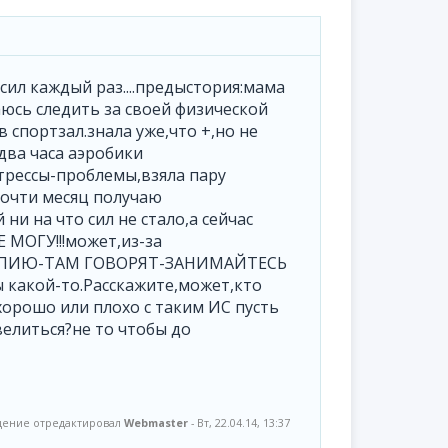
сил каждый раз....предыстория:мама
юсь следить за своей физической
спортзал.знала уже,что +,но не
 два часа аэробики
стрессы-проблемы,взяла пару
почти месяц получаю
ни на что сил не стало,а сейчас
Е МОГУ!!!может,из-за
ЕРАПИЮ-ТАМ ГОВОРЯТ-ЗАНИМАЙТЕСЬ
какой-то.Расскажите,может,кто
?хорошо или плохо с таким ИС пусть
велиться?не то чтобы до
ение отредактировал
Webmaster
-
Вт, 22.04.14, 13:37