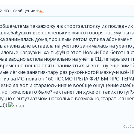
, 21:03 | Сообщение #
41
общем,тема такая:хожу я в спортзал.ползу из последних 
шки,бабушки-все полненькие-мягко говоря.посему пыта
а занималась дома,прошлым летом купила абонемент в 
ь анализы,не вставала на учёт.но занималась на ура-по
иловые нагрузки -ха-тьфу!!на этот Новый Год-беготня-
ыв,заодно встала нормально на учёт в СЦ,теперь вот 
ременно пошла опять заниматься-и вот... ну ещё зимой 
мые лёгкие занятия-пару раз рукой-ногой махну-и всё-Н
ет,из-за ИС-пока он 160.ПОСМОТРЕЛА ФИЛЬМ ПРО Т
зно!да вот и стараюсь-иначе вообще ощущение амёбы 
 ,но тяжеловато было?не станет ли хуже от таких потуг
лу ,но с энтузиазмом,насколько возможно,стараться ше
.)))
Сообщ