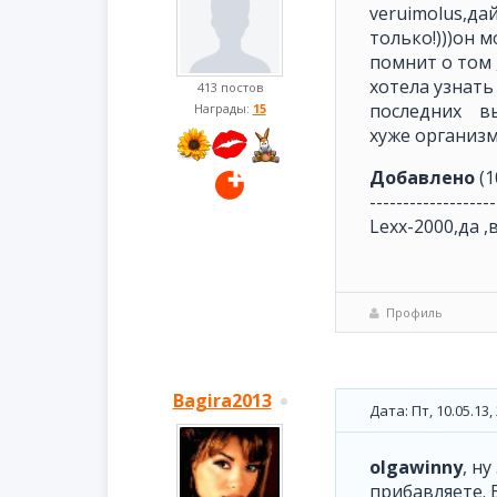
veruimolus,да
только!)))он 
помнит о том 
хотела узнать
413 постов
последних вым
Награды:
15
хуже организм
Добавлено
(1
-------------------
Lexx-2000,да ,
Профиль
Bagira2013
Дата: Пт, 10.05.13
olgawinny
, н
прибавляете. 