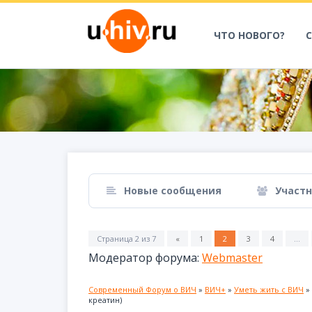
ЧТО НОВОГО?
Новые сообщения
Участ
Страница
2
из
7
«
1
2
3
4
…
Модератор форума:
Webmaster
Современный Форум о ВИЧ
»
ВИЧ+
»
Уметь жить с ВИЧ
»
креатин)