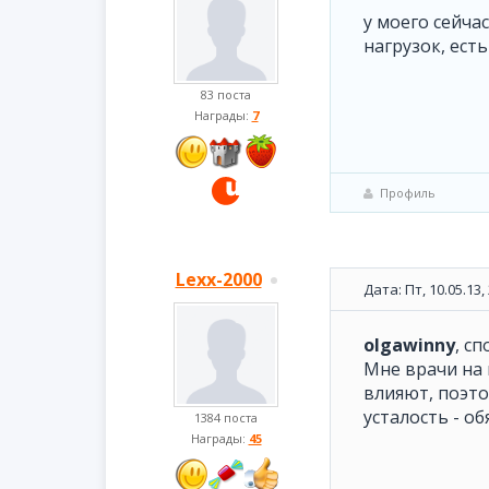
у моего сейча
нагрузок, ест
83 поста
Награды:
7
Профиль
Lexx-2000
Дата: Пт, 10.05.13
olgawinny
, с
Мне врачи на 
влияют, поэто
усталость - о
1384 поста
Награды:
45