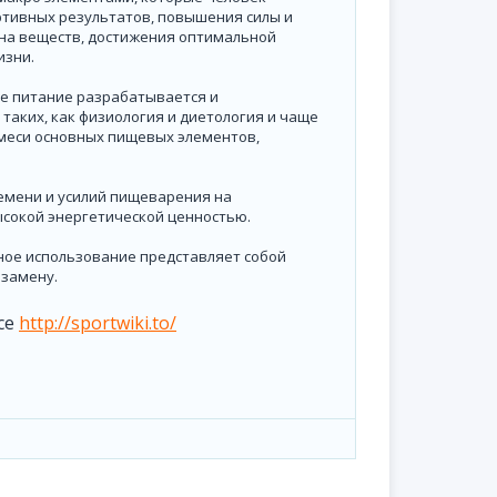
ртивных результатов, повышения силы и
на веществ, достижения оптимальной
изни.
ое питание разрабатывается и
таких, как физиология и диетология и чаще
смеси основных пищевых элементов,
емени и усилий пищеварения на
ысокой энергетической ценностью.
ьное использование представляет собой
 замену.
се
http://sportwiki.to/