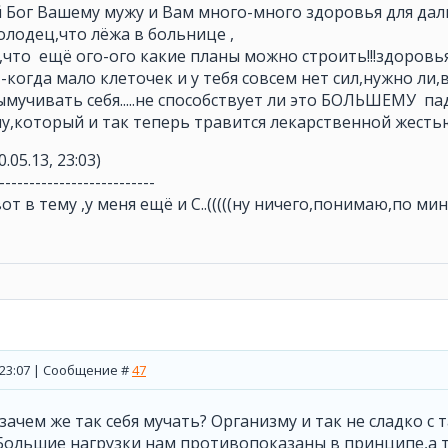
й Бог Вашему мужу и Вам много-много здоровья для да
молодец,что лёжа в больнице ,
,что ещё ого-ого какие планы можно строить!!!здоровья 
 -когда мало клеточек и у тебя совсем нет сил,нужно ли
учивать себя.....не способствует ли это БОЛЬШЕМУ п
у,который и так теперь травится лекарственной жестью 
0.05.13, 23:03)
--------------------------
вот в тему ,у меня ещё и С..(((((ну ничего,понимаю,по м
, 23:07 | Сообщение #
47
у зачем же так себя мучать? Организму и так не сладко с
Большие нагрузки нам противопоказаны в принципе,а т