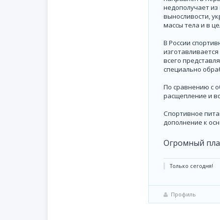
недополучает из
выносливости, у
массы тела и в ц
В России спорти
изготавливается 
всего представл
специально обра
По сравнению с 
расщепление и в
Спортивное питан
дополнение к осн
Огромный пла
Только сегодня!
Профиль