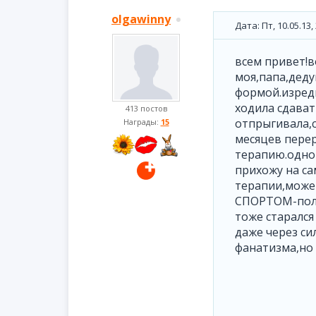
olgawinny
Дата: Пт, 10.05.13
всем привет!в
моя,папа,деду
формой.изредк
ходила сдават
413 постов
отпрыгивала,с
Награды:
15
месяцев перер
терапию.однов
прихожу на са
терапии,мож
СПОРТОМ-поле
тоже старался
даже через си
фанатизма,но ..