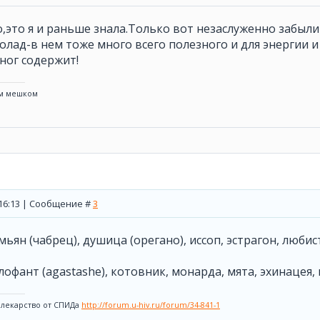
,это я и раньше знала.Только вот незаслуженно забыли
лад-в нем тоже много всего полезного и для энергии 
ног содержит!
ым мешком
, 16:13 | Сообщение #
3
ьян (чабрец), душица (орегано), иссоп, эстрагон, любис
лофант (agastashe), котовник, монарда, мята, эхинацея,
 лекарство от СПИДа
http://forum.u-hiv.ru/forum/34-841-1