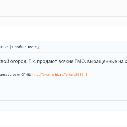
, 01:25 | Сообщение #
7
вой огород. Т.к. продают всякие ГМО, выращенные на хи
 лекарство от СПИДа
http://forum.u-hiv.ru/forum/34-841-1