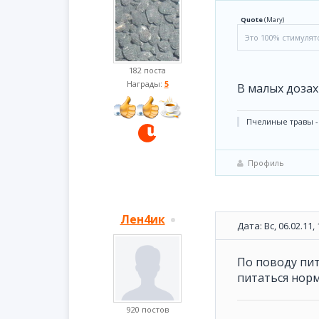
Quote
(
Mary
)
Это 100% стимулято
182 поста
Награды:
5
В малых дозах
Пчелиные травы -
Профиль
Лен4ик
Дата: Вс, 06.02.11
По поводу пит
питаться норм
920 постов