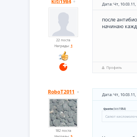
kiti1984
Дата: Чт, 10.03.11
после антибио
начинаю каждый
22 поста
Награды:
1
Профиль
RoboT2011
Дата: Чт, 10.03.11
Quote
(
kiti1984
)
Салют кисломоло
182 поста
Награды:
5