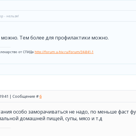
р - нельзя!
 можно. Тем более для профилактики можно.
 лекарство от СПИДа
http://forum.u-hiv.ru/forum/34-841-1
, 19:41 | Сообщение #
6
ания особо заморачиваться не надо, по меньше фаст фу
альной домашней пищей, супы, мясо и т.д