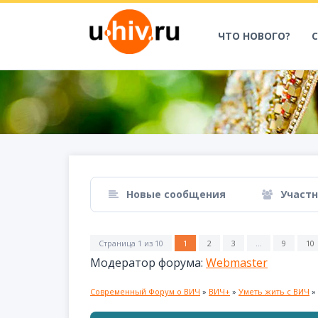
ЧТО НОВОГО?
Новые сообщения
Участ
Страница
1
из
10
1
2
3
…
9
10
Модератор форума:
Webmaster
Современный Форум о ВИЧ
»
ВИЧ+
»
Уметь жить с ВИЧ
»