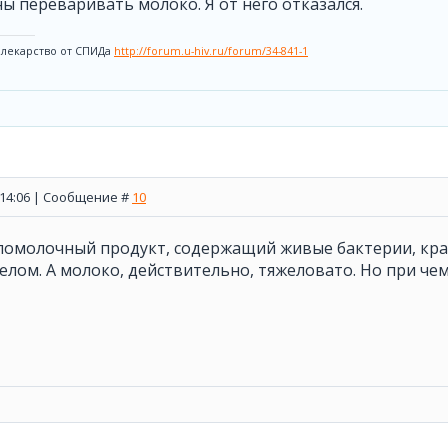
ны переваривать молоко. Я от него отказался.
 лекарство от СПИДа
http://forum.u-hiv.ru/forum/34-841-1
, 14:06 | Сообщение #
10
сломолочный продукт, содержащий живые бактерии, кра
елом. А молоко, действительно, тяжеловато. Но при чем