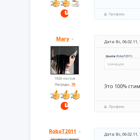
Профиль
Mary
Дата: Вс, 06.02.11
Quote
(
RoboT2011
)
эхинацея
1920 постов
Награды:
79
Это 100% стим
Профиль
RoboT2011
Дата: Вс, 06.02.11