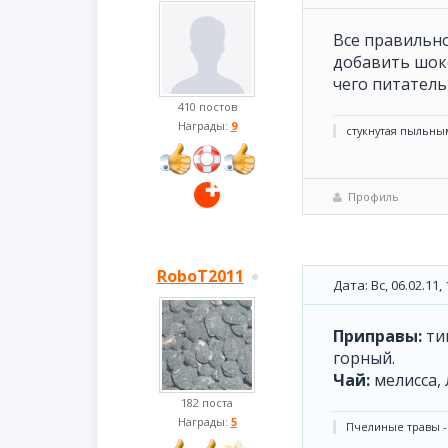
Все правильно
добавить шоко
чего питатель
410 постов
Награды:
9
стукнутая пыльн
Профиль
RoboT2011
Дата: Вс, 06.02.11
Приправы:
тим
горный.
Чай:
мелисса, 
182 поста
Награды:
5
Пчелиные травы -