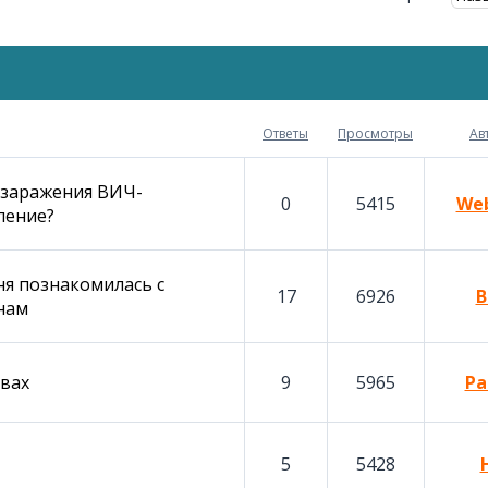
Ответы
Просмотры
Ав
 заражения ВИЧ-
0
5415
We
ление?
ня познакомилась с
17
6926
В
нам
авах
9
5965
Pa
5
5428