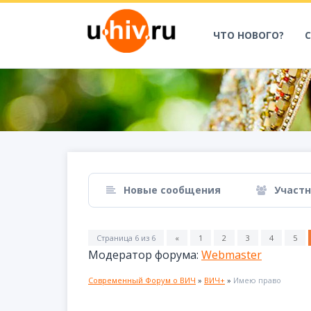
ЧТО НОВОГО?
Новые сообщения
Участ
Страница
6
из
6
«
1
2
3
4
5
Модератор форума:
Webmaster
Современный Форум о ВИЧ
»
ВИЧ+
»
Имею право