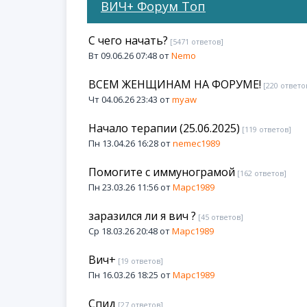
ВИЧ+ Форум Топ
С чего начать?
[5471 ответов]
Вт 09.06.26 07:48 от
Nemo
ВСЕМ ЖЕНЩИНАМ НА ФОРУМЕ!
[220 ответо
Чт 04.06.26 23:43 от
myaw
Начало терапии (25.06.2025)
[119 ответов]
Пн 13.04.26 16:28 от
nemec1989
Помогите с иммунограмой
[162 ответов]
Пн 23.03.26 11:56 от
Марс1989
заразился ли я вич ?
[45 ответов]
Ср 18.03.26 20:48 от
Марс1989
Вич+
[19 ответов]
Пн 16.03.26 18:25 от
Марс1989
Спид
[27 ответов]