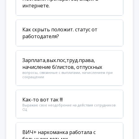
интернете.
Как скрыть положит. статус от
работодателя?
Зарплата,вых.пос,труд.права,
начисление б/листов, отпускных
вопросы, связанные с выплатами, начислением при
сокращении
Как-то вот так !!!
Выражаю свое неодобрение на действия сотрудников
СЦ
ВИЧ+ наркоманка работала с