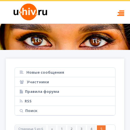
Новые сообщения
Участники
Правила форума
RSS
Поиск
Страница
5
из
6
«
1
2
3
4
5