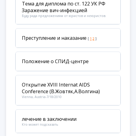
Тема для диплома по ст. 122 УК РФ
Заражение вич-инфекцией
Буду рада предложениям от юристов и неюристов.
Преступление и наказание
[
1
2
]
Положение о СПИД-центре
Открытие XVIII Internat AIDS
Conference (В.Жовтяк,А.Волгина)
Vienna, Austria-7/18/2010
лечение в заключении
Кто может подсказать