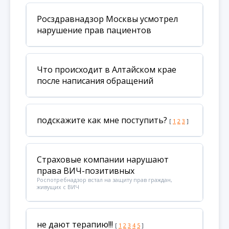
Росздравнадзор Москвы усмотрел
нарушение прав пациентов
Что происходит в Алтайском крае
после написания обращений
подскажите как мне поступить?
[
1
2
3
]
Страховые компании нарушают
права ВИЧ-позитивных
Роспотребнадзор встал на защиту прав граждан,
живущих с ВИЧ
не дают терапию!!!
[
1
2
3
4
5
]