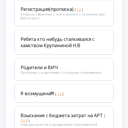
Регистрация(прописка)
[
1
2
]
Вопросы связанные с ней в целом и с лечением при
ВИЧ в частн
Ребята кто нибудь сталкивался с
хамством Крупининой Н.В
Родители и ВИЧ
Проблемы с родителями с которыми сталкиваемся
Я возмущена!!!!
[
1
2
]
Взыскание с бюджета затрат на АРТ
[
1
2
3
]
тема для юристов и продвинутых пользователей