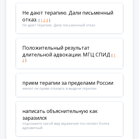
Не дают терапию. Дали письменный
отказ.
[
1
2
3
]
Не дают терапию. Дали письменный отказ.
Положительный результат
длительной адвокации. МГЦ СПИД
[
1
2
]
прием терапии за пределами России
имеют ли права отказать в выдачи терапии
написать объяснительную как
заразился
подскажите какой вид заражения посчитают более
адекватный