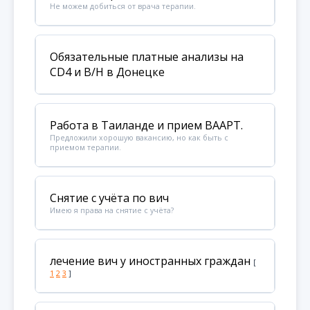
Не можем добиться от врача терапии.
Обязательные платные анализы на
CD4 и В/Н в Донецке
Работа в Таиланде и прием ВААРТ.
Предложили хорошую вакансию, но как быть с
приемом терапии.
Снятие с учёта по вич
Имею я права на снятие с учёта?
лечение вич у иностранных граждан
[
1
2
3
]