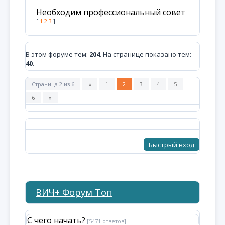
Необходим профессиональный совет
[
1
2
3
]
В этом форуме тем:
204
. На странице показано тем:
40
.
Страница
2
из
6
«
1
2
3
4
5
6
»
ВИЧ+ Форум Топ
С чего начать?
[5471 ответов]