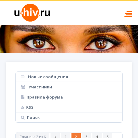
Новые сообщения
Участники
Правила форума
RSS
Поиск
Страница
2
из
6
«
1
2
3
4
5