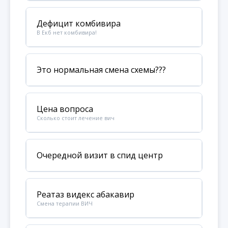
Дефицит комбивира
В Екб нет комбивира!
Это нормальная смена схемы???
Цена вопроса
Сколько стоит лечение вич
Очередной визит в спид центр
Реатаз видекс абакавир
Смена терапии ВИЧ