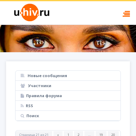
Новые сообщения
Участники
Правила форума
RSS
Поиск
Страница
21
из
21
«
1
2
…
19
20