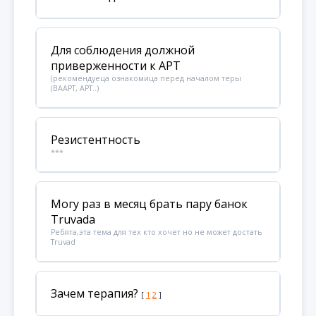
Для соблюдения должной
приверженности к АРТ
(рекомендуеца ознакомица перед началом теры
(ВААРТ, АРТ..)
Резистентность
***
Могу раз в месяц брать пару банок
Truvada
Ребята,эта тема для тех кто хочет но не может достать
Truvad
Зачем терапия?
[
1
2
]