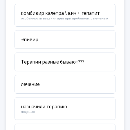
комбивир калетра \ вич + гепатит
особенности ведения арвт при проблемах с печенью
Эпивир
Терапии разные бывают???
лечение
назначили терапию
подошло