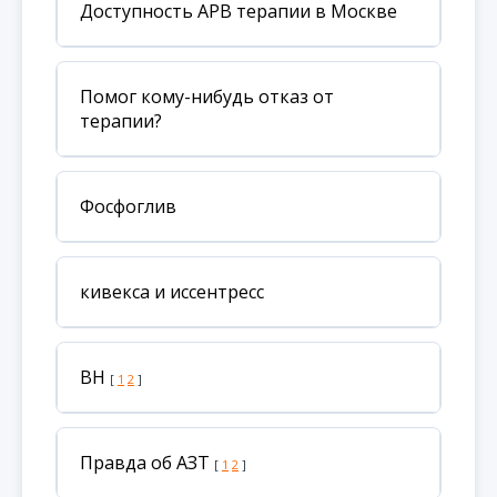
Доступность АРВ терапии в Москве
Помог кому-нибудь отказ от
терапии?
Фосфоглив
кивекса и иссентресс
ВН
[
1
2
]
Правда об АЗТ
[
1
2
]