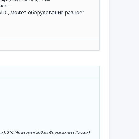
ло...
CMD.., может оборудование разное?
ия
),
3TC (Амивирен 300 мг Фармсинтез Россия)