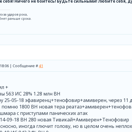
 себя! Ничего не бойтесь! Будьте сильными! Любите себя, 
з-за ударов рока,
бнет раньше срока.
, 18:06 | Сообщение #
41
ил +
зы 563 ИС 28% 1.28 млн ВН
у 25-05-18 эфавиренц+тенофовир+амиверен, через 11 д
не помню 1800 ВН новая тера реатаз+амиверен+тенофо
шмара с приступами панических атак
 14-09-18 ВН 280 новая Тивикай+Амиверен+Тенофовир
сносно, иногда глючит голову, но в целом очень неплох