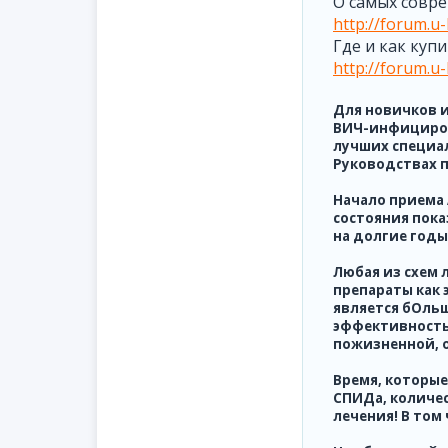
О самых совре
http://forum.u
Где и как купи
http://forum.u
Для новичков 
ВИЧ-инфициров
лучших специал
Руководствах п
Начало приема 
состояния пока
на долгие годы
Любая из схем 
препараты как 
является бОльш
эффективность 
пожизненной, о
Время, которые
СПИДа, количес
лечения! В том 