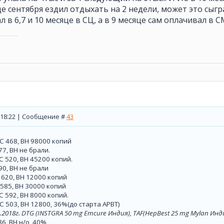
е сентября ездил отдыхать на 2 недели, может это сыгра
л в 6,7 и 10 месяце в СЦ, а в 9 месяце сам оплачивал в 
, 18:22 | Сообщение #
43
С 468, ВН 98000 копий
7, ВН не брали.
С 520, ВН 45200 копий.
90, ВН не брали
 620, ВН 12000 копий
 585, ВН 30000 копий
С 592, ВН 8000 копий.
С 503, ВН 12800, 36%(до старта АРВТ)
2018г.
DTG
(
INSTGRA
50
mg
Emcure
Индия),
TAF(HepBest 25 mg Mylan
Инд
86, ВН н/о, 40%