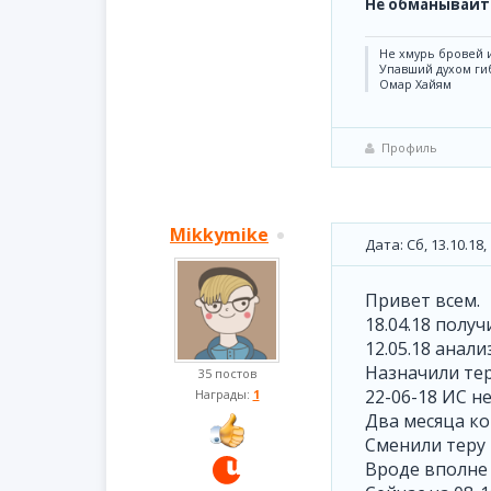
Не обманывайте
Не хмурь бровей и
Упавший духом ги
Омар Хайям
Профиль
Mikkymike
Дата: Сб, 13.10.18
Привет всем.
18.04.18 получ
12.05.18 анали
Назначили тер
35 постов
22-06-18 ИС 
Награды:
1
Два месяца ко
Сменили теру
Вроде вполне 