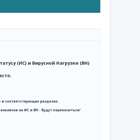
тусу (ИС) и Вирусной Нагрузке (ВН)
есто.
- в соответствующих разделах.
анализов на ИС и ВН - будут переноситься/