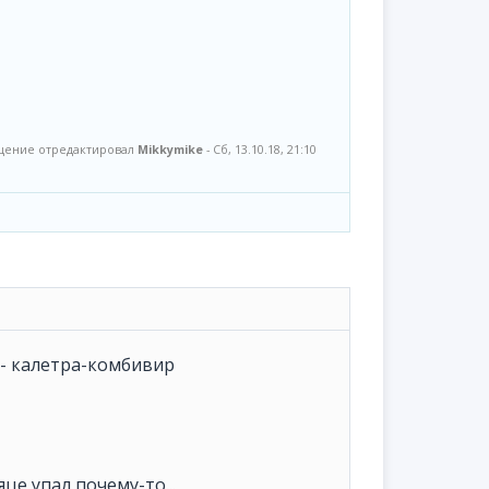
ение отредактировал
Mikkymike
-
Сб, 13.10.18, 21:10
ия - калетра-комбивир
яце упал почему-то...