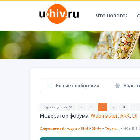
ЧТО НОВОГО?
Новые сообщения
Участ
Страница
2
из
28
«
1
2
3
4
…
Модератор форума:
Webmaster
,
ARK
,
DJ
,
Современный Форум о ВИЧ
»
ВИЧ+
»
Терапия
»
ИС и ВН. 