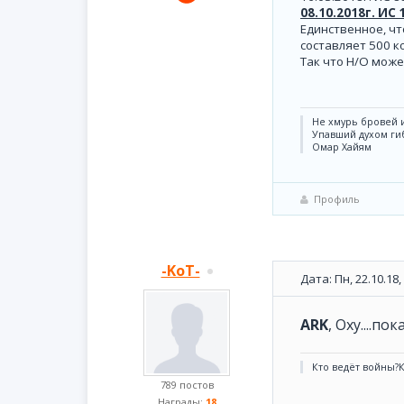
08.10.2018г. ИС
Единственное, чт
составляет 500 к
Так что Н/О может
Не хмурь бровей и
Упавший духом ги
Омар Хайям
Профиль
-KoT-
Дата: Пн, 22.10.18
ARK
, Оху....п
Кто ведёт войны?
789 постов
Награды:
18