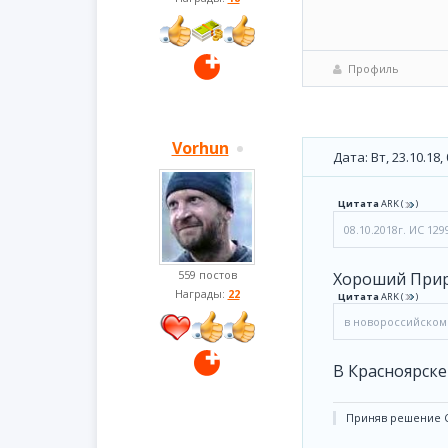
Профиль
Vorhun
Дата: Вт, 23.10.18
Цитата
ARK
(
)
08.10.2018г. ИС 12
559 постов
Хороший Прирост
Награды:
22
Цитата
ARK
(
)
в новороссийском 
В Красноярске т
Приняв решение С