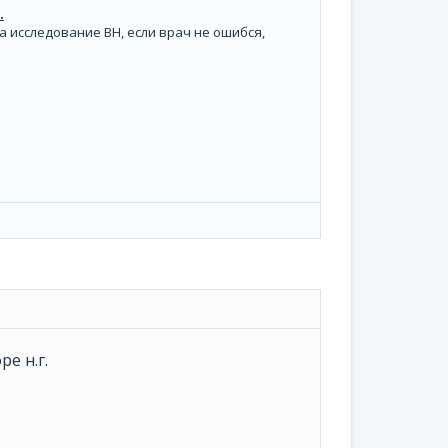
.
а исследование ВН, если врач не ошибся,
е н.г.