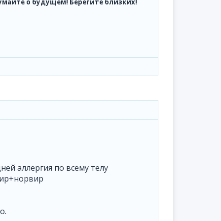
думайте о будущем! Берегите близких!
ней аллергия по всему телу
вир+норвир
о.