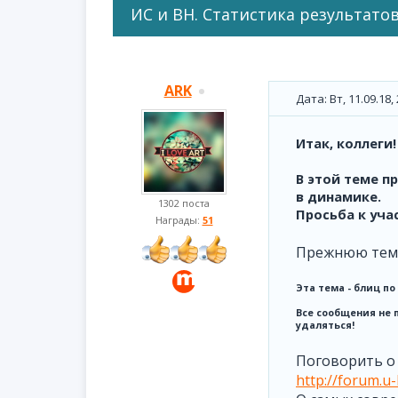
ИС и ВН. Статистика результатов.
ARK
Дата: Вт, 11.09.18
Итак, коллеги!
В этой теме п
в динамике.
1302 поста
Просьба к уча
Награды:
51
Прежнюю тем
Эта тема - блиц п
Все сообщения не 
удаляться!
Поговорить о 
http://forum.u