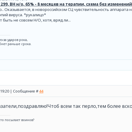
 1299, ВН н/о, 65% - 8 месяцев на терапии, схема без изменений
о.. Оказывается, в новороссийском СЦ чувствительность аппарата н
опий вируса. *рукалицо*
 быть не совсем Н/О, хотя, вряд ли...
з-за ударов рока,
бнет раньше срока.
, 19:20 | Сообщение #
44
оказатели,поздравляю!Чтоб всем так перло,тем более вскор
Кто посылает воинов?