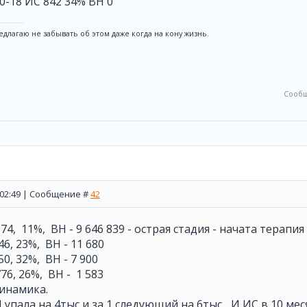
10-18 ИС 842 34% ВН 0
едлагаю не забывать об этом даже когда на кону жизнь.
Сообщ
, 02:49 | Сообщение #
42
 174, 11%, ВН - 9 646 839 - острая стадия - начата терап
446, 23%, ВН - 11 680
950, 32%, ВН - 7 900
776, 26%, ВН - 1 583
инамика.
 упала на 4тыс и за 1 следующий на 6тыс... И ИС в 10 мес