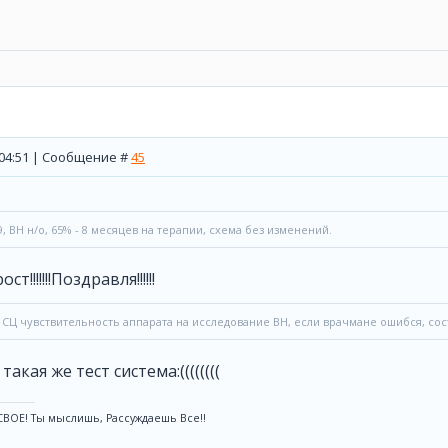
, 04:51 | Сообщение #
45
99, ВН н/о, 65% - 8 месяцев на терапии, схема без изменений.
!!!!!!!Поздравля!!!!!!
СЦ чувствительность аппарата на исследование ВН, если врачмане ошибся, сост
акая же тест система:((((((((
ВОЕ! Ты мыслишь, Рассуждаешь Все!!