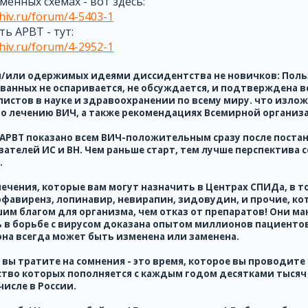
менных схемах - вот здесь:
-hiv.ru/forum/4-5403-1
ть АРВТ - тут:
-hiv.ru/forum/4-2952-1
и/или одержимых идеями диссидентства не новичков: Поль
анных не оспаривается, не обсуждается, и подтверждена 
истов в науке и здравоохранении по всему миру. что изл
о лечению ВИЧ, а также рекомендациях Всемирной организ
АРВТ показано всем ВИЧ-положительным сразу после постан
зателей ИС и ВН.
Чем раньше старт, тем лучше перспектива 
.
лечения, которые вам могут назначить в Центрах СПИДа, в 
эфавиренз, лопинавир,
невирапин, зидовудин, и прочие, к
им благом для организма, чем отказ от препаратов! Они ма
в борьбе с вирусом доказана опытом миллионов пациентов!
на всегда может быть изменена или заменена.
 вы тратите на сомнения - это время, которое вы проводите
тво которых пополняется с каждым годом десятками тысяч 
числе в России.