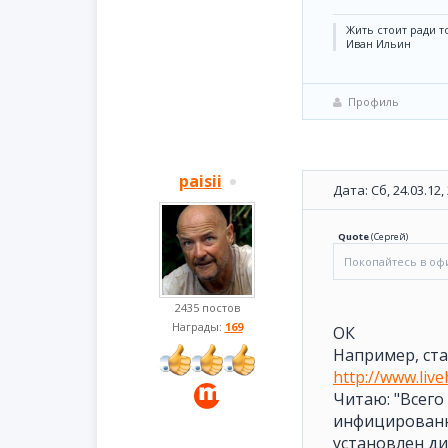
Жить стоит ради то
Иван Ильин
Профиль
paisii
Дата: Сб, 24.03.12
Quote
(
Сергей
)
Покопайтесь в оф
2435 постов
Награды:
169
ОК
Например, ста
http://www.liv
Читаю: "Всего
инфицированны
установлен д