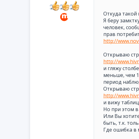
Откуда такой 
Я беру замктку
человек, сооб
прав потребит
http://www.nov
Открываю стра
http://www.hivr
и гляжу столб
меньше, чем 1
период наблюд
Открываю стра
http://www.hivr
и вижу таблиц
Но при этом в
Или Вы хотите 
быть, т.к. тол
Где ошибка в 