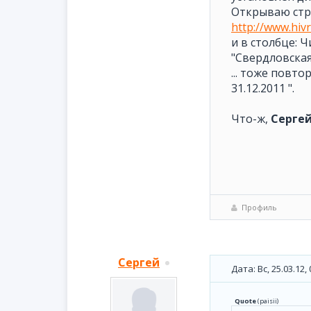
Открываю стра
http://www.hivr
и в столбце:
"Свердловская 
... тоже повт
31.12.2011 ".
Что-ж,
Серге
Профиль
Сергей
Дата: Вс, 25.03.12
Quote
(
paisii
)