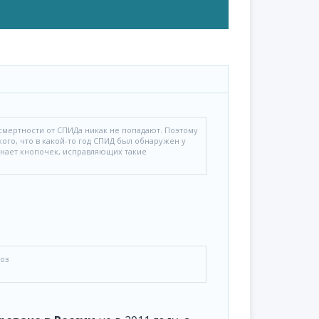
 смертности от СПИДа никак не попадают. Поэтому
ого, что в какой-то год СПИД был обнаружен у
знает кнопочек, исправляющих такие
ноз