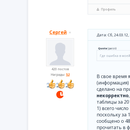
Профиль
Сергей
Дата: Сб, 24.03.12
Quote
(
paisii
)
Где ошибка в моей
420 постов
Награды:
52
В свое время 
(информация) 
сделано на п
некорректно
таблицы за 20
1) всего числ
поскольку за 
сообщено о 48
прочитать в ф