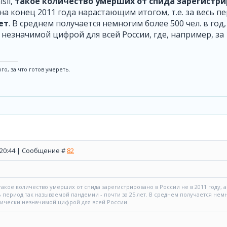
sii,
такое количество умерших от спида зарегистри
на конец 2011 года нарастающим итогом, т.е. за весь 
ет
. В среднем получается немногим более 500 чел. в год
 незначимой цифрой для всей России, где, например, за
го, за что готов умереть.
, 20:44 | Сообщение #
82
 такое количество умерших от спида зарегистрировано в России не в 2011 году,
сь период так называемой пандемии - почти за 25 лет. В среднем получается немн
тически незначимой цифрой для всей России