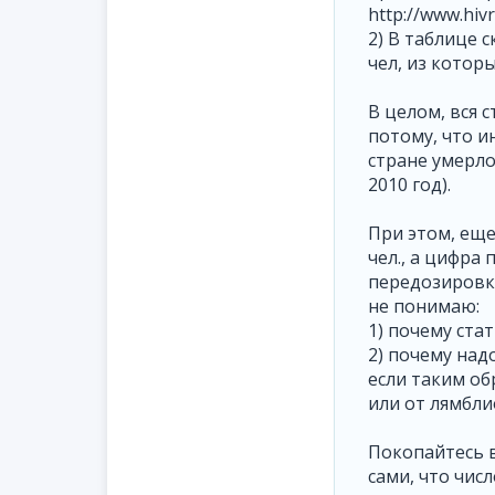
http://www.hivr
2) В таблице с
чел, из которы
В целом, вся 
потому, что и
стране умерло,
2010 год).
При этом, еще
чел., а цифра
передозировку,
не понимаю:
1) почему ста
2) почему над
если таким об
или от лямбли
Покопайтесь 
сами, что чис