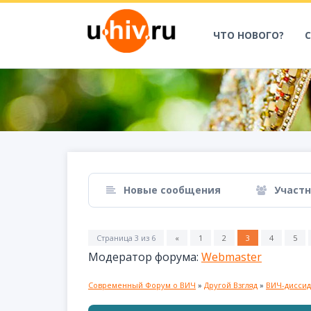
ЧТО НОВОГО?
Новые сообщения
Участ
Страница
3
из
6
«
1
2
3
4
5
Модератор форума:
Webmaster
Современный Форум о ВИЧ
»
Другой Взгляд
»
ВИЧ-диссид