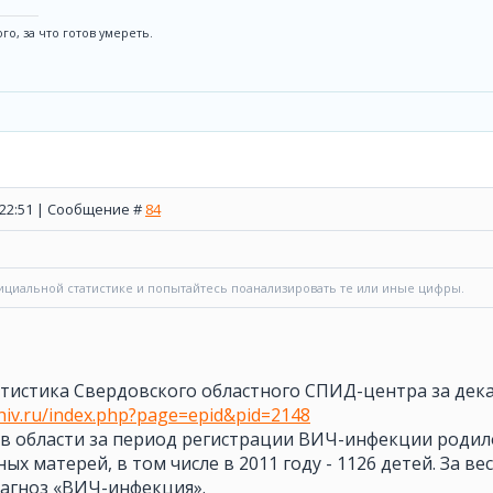
го, за что готов умереть.
, 22:51 | Сообщение #
84
ициальной статистике и попытайтесь поанализировать те или иные цифры.
тистика Свердовского областного СПИД-центра за декаб
ehiv.ru/index.php?page=epid&pid=2148
 в области за период регистрации ВИЧ-инфекции родил
х матерей, в том числе в 2011 году - 1126 детей. За в
иагноз «ВИЧ-инфекция».