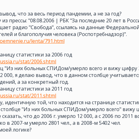
вывод, что за весь период пандемии, а не за год?
 из прессы: "08.08.2006 | РБК "За последние 20 лет в Ро
щает радио "Свобода", ссылаясь на данные Федерально
елей и благополучия человека (Роспотребнадзор)".
oemnenie.ru/lenta/791.html
ницу статистики за 2006 год
ussia.ru/stat/2006.shtml
ец "Из них больных СПИДом/умерло всего и вижу цифру 
2 000, я делаю вывод, что в данном столбце учитываетс
ений, а за конкретный год.
ницу статистики за 2011 год
ussia.ru/stat/2011.shtml
у, идентичную той, что находится на странице статистики
 столбце "Из них больных СПИДом/умерло всего" вижу ц
сказать, что до 2006 г. умерло 12 000, а с 2006 по 2011 
ько в 2007-м умерло 2801 чел., а в 2008-м 5402 чел.
моей логике?