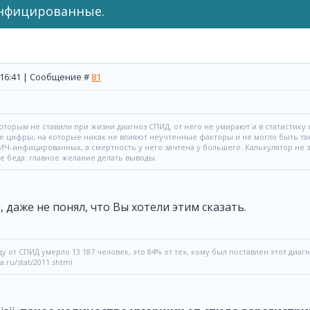
инфицированные.
, 16:41 | Сообщение #
81
оторым не ставили при жизни диагноз СПИД, от него не умирают и в статистику
ные цифры, на которые никак не влияют неучтенные факторы и не могло быть так
Ч-инфицированных, а смертность у него зачтена у большего. Калькулятор не 
е беда: главное желание делать выводы.
, даже не понял, что Вы хотели этим сказать.
ду от СПИД умерло 13 187 человек, это 84% от тех, кому был поставлен этот диаг
a.ru/stat/2011.shtml