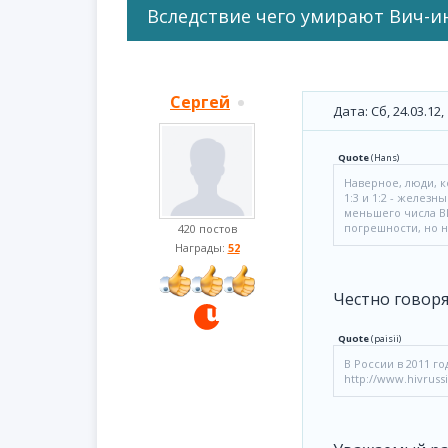
Вследствие чего умирают Вич-
Сергей
Дата: Сб, 24.03.12
Quote
(
Hans
)
Наверное, люди, к
1:3 и 1:2 - желез
меньшего числа ВИ
погрешности, но н
420 постов
Награды:
52
Честно говоря
Quote
(
paisii
)
В России в 2011 го
http://www.hivrussi