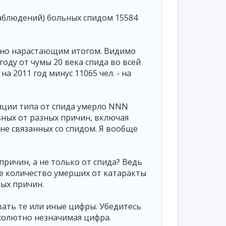
т наблюдений) больных спидом 15584
тивно нарастающим итогом. Видимо
году от чумы 20 века спида во всей
на 2011 год минус 11065 чел. - на
ляции типа от спида умерло NNN
ьных от разных причин, включая
к не связанных со спидом. Я вообще
причин, а не только от спида? Ведь
ое количество умерших от катаракты
ных причин.
ать те или иные цифры. Убедитесь
бсолютно незначимая цифра.