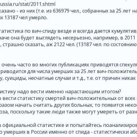
ussia.ru/stat/2011.shtml
казано - из них (т.е. из 636979 чел., собранных за 25 ле
х 13187 чел умерло.
статистика по вич-спиду везде и всегда дается кумуля
наче она будет выглядеть несерьезно, например, в 2011 
 страшно сказать, аж 2122 чел. (13187 чел. по состоянию 
 очень часто во многих публикациях приводятся спеку
 приводится для числа умерших за 25 лет вич-положител
 суициды, несчатные случаи и т.д., т.е. от причин ника
тистику надо вести именно нарастающим итогом?
о вести статистику смертей вич-положительных от всех 
разом начать считать других больных, то появится нек
оза, поскольку такие люди также могут умереть от раз
в официальной статистике и попытайтесь поанализиров
ло умерших в России именно от спида - статистически а