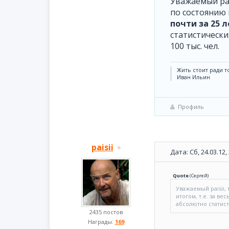
Уважаемый pai
по состоянию 
почти за 25 л
статистически
100 тыс. чел.
Жить стоит ради то
Иван Ильин
Профиль
paisii
Дата: Сб, 24.03.12
Quote
(
Сергей
)
Уважаемый paisii,
итогом, т.е. за ве
абсолютно статис
2435 постов
Награды:
169