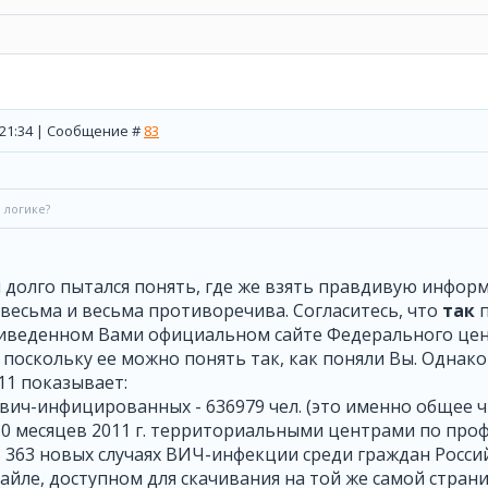
, 21:34 | Сообщение #
83
 логике?
я долго пытался понять, где же взять правдивую инфор
весьма и весьма противоречива. Согласитесь, что
так
п
риведенном Вами официальном сайте Федерального цен
, поскольку ее можно понять так, как поняли Вы. Одна
11 показывает:
о вич-инфицированных - 636979 чел. (это именно общее 
10 месяцев 2011 г. территориальными центрами по про
 363 новых случаях ВИЧ-инфекции среди граждан Росси
айле, доступном для скачивания на той же самой стран