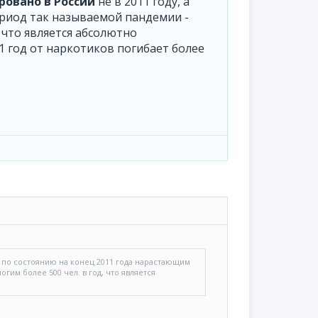
ровано в России
не в 2011 году, а
период так называемой пандемии -
, что является абсолютно
 1 год от наркотиков погибает более
 а по состоянию на конец 2011 года нарастающим
огим более 500 чел. в год, что является