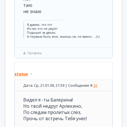
таю
не знаю
Я думаю, что тот
Из нас кто не умрёт
Подышит за двоих,
А первым быть мне, знаешь ли, не важно…..(с)
Профиль
status
Дата: Ср, 21.01.09, 21:59 | Сообщение #
26
Видел я -ты Балерина!
Но твой недруг Арлекино,
По следам пролитых слёз,
Прочь от встречь Тебя унёс!