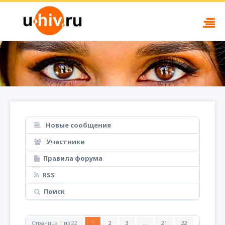
Новые сообщения
Участники
Правила форума
RSS
Поиск
Страница
1
из
22
1
2
3
…
21
22