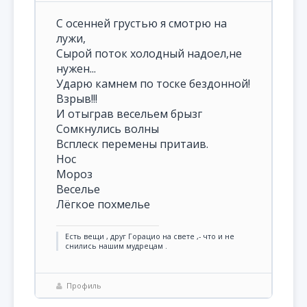
С осенней грустью я смотрю на
лужи,
Сырой поток холодный надоел,не
нужен...
Ударю камнем по тоске бездонной!
Взрыв!!!
И отыграв весельем брызг
Сомкнулись волны
Всплеск перемены притаив.
Нос
Мороз
Веселье
Лёгкое похмелье
Есть вещи , друг Горацио на свете ,- что и не
снились нашим мудрецам .
Профиль