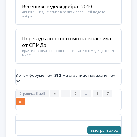
Весенняя неделя добра- 2010
Акция "СПИД не спит" в рамках весенней неделе
добра
Пересадка костного мозга вылечила
от СПИДа
Врач из Германии произвел сенсацию в медицинском
мире
В этом форуме тем:
312
. На странице показано тем:
32
.
Страница
8
из
8
«
1
2
…
6
7
8