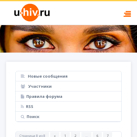
Новые сообщения
Участники
Правила форума
RSS
Поиск
Страница
8
из
8
«
1
2
…
6
7